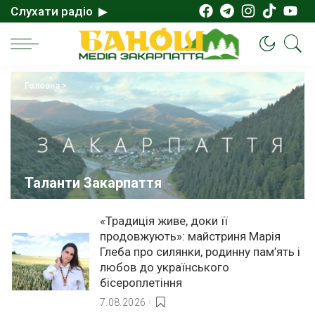
Слухати радіо ▶
Головна
>
Таланти Закарпаття
«Традиція живе, доки її
продовжують»: майстриня Марія
Глеба про силянки, родинну пам’ять і
любов до українського
бісероплетіння
7.08.2026