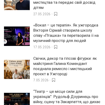
мистецтва та передає свій досвід
дітям
27.05.2026
«Вокал – це терапія». Як ужгородка
Вікторія Сірмай створила школу
співу «Пташка» та перетворила її на
музичний простір для людей
17.05.2026
Свічки, декор та гіпсові фігурки: як
майстриня Галина Комендант
поєднала ремесло і мистецький
проєкт в Ужгороді
7.05.2026
“Театр – це місце сили для
українців”: Рудольф Дзуринець про
війну, сцену та Закарпаття, що дихає