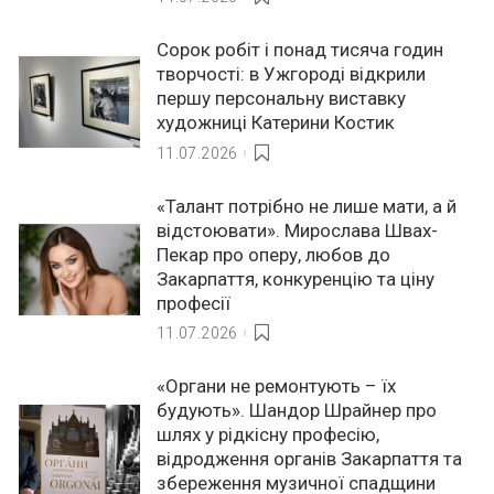
Сорок робіт і понад тисяча годин
творчості: в Ужгороді відкрили
першу персональну виставку
художниці Катерини Костик
11.07.2026
«Талант потрібно не лише мати, а й
відстоювати». Мирослава Швах-
Пекар про оперу, любов до
Закарпаття, конкуренцію та ціну
професії
11.07.2026
«Органи не ремонтують – їх
будують». Шандор Шрайнер про
шлях у рідкісну професію,
відродження органів Закарпаття та
збереження музичної спадщини