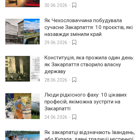
30.06.2026
Як Чехословаччина побудувала
сучасне Закарпаття: 10 проєктів, які
назавжди змінили край
29.06.2026
Конституція, яка прожила один день:
як Закарпаття створило власну
державу
28.06.2026
Люди рідкісного фаху: 10 цікавих
професій, якіможна зустріти на
Закарпатті
24.06.2026
Як закарпатці відзначають Івандень,
або Купала: давні традиції містичної