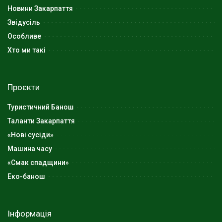
Новини Закарпаття
Звідусіль
Особливе
Хто ми такі
Проєкти
Туристичний Банош
Таланти Закарпаття
«Нові сусіди»
Машина часу
«Смак спадщини»
Еко-банош
Інформація