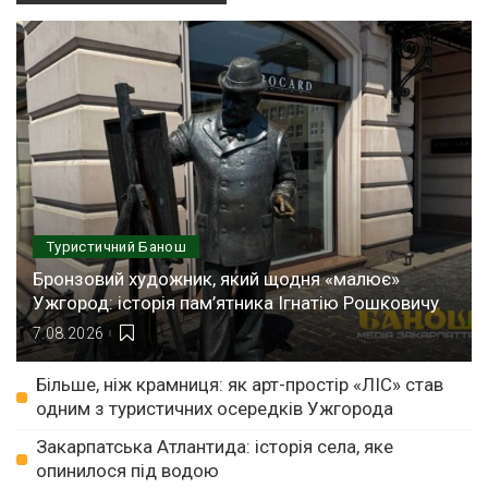
Туристичний Банош
Бронзовий художник, який щодня «малює»
Ужгород: історія пам’ятника Ігнатію Рошковичу
7.08.2026
Більше, ніж крамниця: як арт-простір «ЛІС» став
одним з туристичних осередків Ужгорода
Закарпатська Атлантида: історія села, яке
опинилося під водою