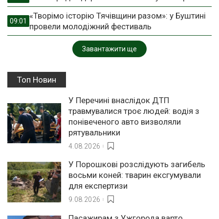
«Творімо історію Тячівщини разом»: у Буштині
09:01
провели молодіжний фестиваль
Завантажити ще
Топ Новин
У Перечині внаслідок ДТП
травмувалися троє людей: водія з
понівеченого авто визволяли
рятувальники
4.08.2026
У Порошкові розслідують загибель
восьми коней: тварин ексгумували
для експертизи
9.08.2026
Пасажирам з Ужгорода варто