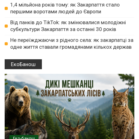
1,4 мільйона років тому: як Закарпаття стало
першими воротами людей до Європи
Від панків до TikTok: як змінювалися молодіжні
субкультури Закарпаття за останні 30 років
Не переїжджаючи з рідного села: як закарпатці за
одне життя ставали громадянами кількох держав
ЕкоБанош
Еко-банош