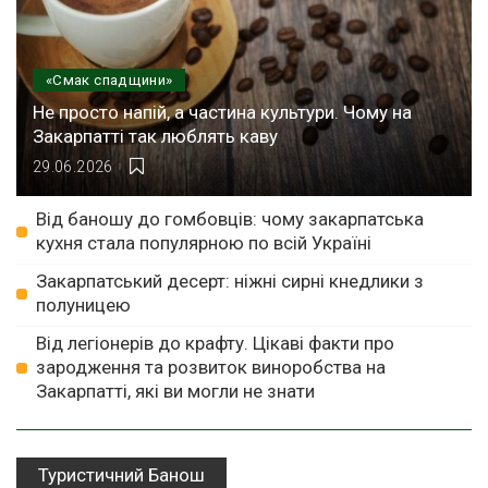
«Смак спадщини»
Не просто напій, а частина культури. Чому на
Закарпатті так люблять каву
29.06.2026
Від баношу до гомбовців: чому закарпатська
кухня стала популярною по всій Україні
Закарпатський десерт: ніжні сирні кнедлики з
полуницею
Від легіонерів до крафту. Цікаві факти про
зародження та розвиток виноробства на
Закарпатті, які ви могли не знати
Туристичний Банош