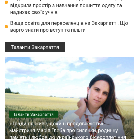
відкрила простір з навчання пошиття одягу та
надихає своїх учнів
Вища освіта для переселенців на Закарпатті. Що
варто знати про вступ та пільги
Таланти Закарпаття
Таланти Закарпаття
«Традиція живе, доки її продовжують»:
майстриня Марія Глеба про силянки, родинну
пам’ять і любов до українського бісероплетіння