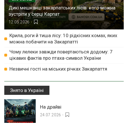
Дикі мешканці закарпатських лісів: кого можна
зустріти у серці Карпат
12.05.2026
Крила, роги й тиша лісу: 10 рідкісних комах, яких
можна побачити на Закарпатті
Чому лелеки завжди повертаються додому: 7
цікавих фактів про птаха-символ України
Незвичні гості на міських річках Закарпаття
Знято в Україні
На драйві
24.07.2026