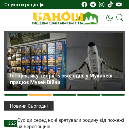
Слухати радіо ▶
Історія, яку творять сьогодні: у Мукачеві
працює Музей Війни
Новини Сьогодні
Сусіди серед ночі врятували родину від пожежі
13:25
на Берегівщині