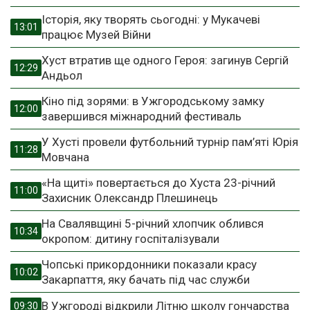
Історія, яку творять сьогодні: у Мукачеві
13:01
працює Музей Війни
Хуст втратив ще одного Героя: загинув Сергій
12:29
Андьол
Кіно під зорями: в Ужгородському замку
12:00
завершився міжнародний фестиваль
У Хусті провели футбольний турнір пам’яті Юрія
11:28
Мовчана
«На щиті» повертається до Хуста 23-річний
11:00
Захисник Олександр Плешинець
На Свалявщині 5-річний хлопчик облився
10:34
окропом: дитину госпіталізували
Чопські прикордонники показали красу
10:02
Закарпаття, яку бачать під час служби
В Ужгороді відкрили Літню школу гончарства
09:30