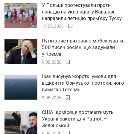
У Польщі протестували проти
нападів на українців: у Варшаві
направили петицію премʼєру Туску
10.08.2026
Путін хоче приховано мобілізувати
500 тисяч росіян: що задумали
у Кремлі
9.08.2026
Іран висунув жорсткі умови для
відкриття Ормузької протоки: чого
вимагає Тегеран
9.08.2026
США щомісяця постачатимуть
Україні ракети для Patriot, –
Зеленський
8.08.2026