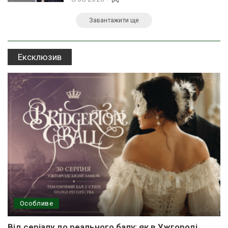
Завантажити ще
Ексклюзив
Особливе
Від серіалу до реального балу: як в Ужгороді