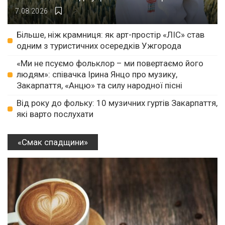
7.08.2026
Більше, ніж крамниця: як арт-простір «ЛІС» став
одним з туристичних осередків Ужгорода
«Ми не псуємо фольклор – ми повертаємо його
людям»: співачка Ірина Янцо про музику,
Закарпаття, «Анцю» та силу народної пісні
Від року до фольку: 10 музичних гуртів Закарпаття,
які варто послухати
«Смак спадщини»