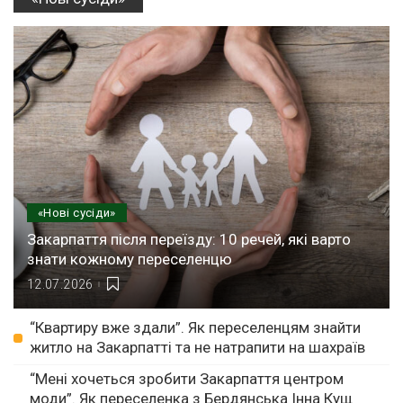
«Нові сусіди»
Закарпаття після переїзду: 10 речей, які варто
знати кожному переселенцю
12.07.2026
“Квартиру вже здали”. Як переселенцям знайти
житло на Закарпатті та не натрапити на шахраїв
“Мені хочеться зробити Закарпаття центром
моди”. Як переселенка з Бердянська Інна Кущ