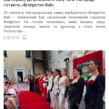
готують «Bridgerton Ball»
30 серпня в Ужгородському замку відбудеться «Bridgerton
Ball» – тематичний бал, натхненний популярним серіалом
Bridgerton. На гостей чекатимуть жива музика, танці,
тематичні локації, маски та дрескод у стилі епохи
Регентства.
...
8.08.2026