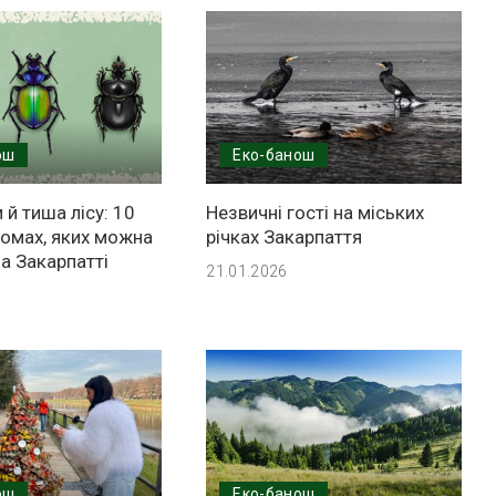
ош
Еко-банош
 й тиша лісу: 10
Незвичні гості на міських
комах, яких можна
річках Закарпаття
а Закарпатті
21.01.2026
ош
Еко-банош