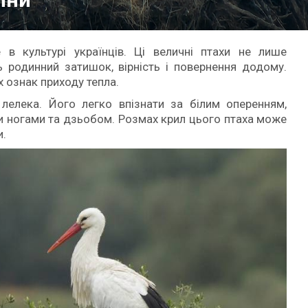
в культурі українців. Ці величні птахи не лише
родинний затишок, вірність і повернення додому.
х ознак приходу тепла.
лелека. Його легко впізнати за білим оперенням,
и ногами та дзьобом. Розмах крил цього птаха може
и.