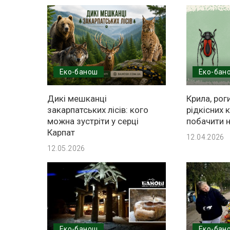
Еко-банош
Еко-бан
Дикі мешканці
Крила, роги
закарпатських лісів: кого
рідкісних 
можна зустріти у серці
побачити н
Карпат
12.04.2026
12.05.2026
Еко-банош
Еко-бан