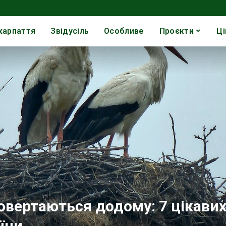
карпаття
Звідусіль
Особливе
Проєкти
Ці
вертаються додому: 7 цікавих
їни