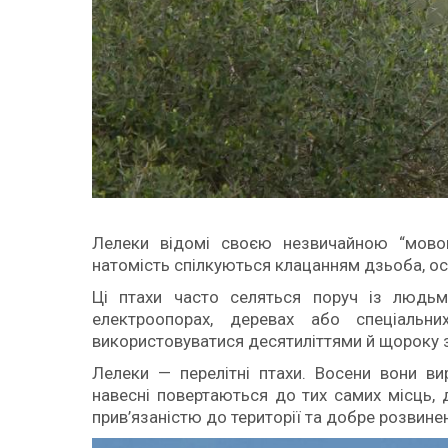
Лелеки відомі своєю незвичайною “мово
натомість спілкуються клацанням дзьоба, особ
Ці птахи часто селяться поруч із людьм
електроопорах, деревах або спеціаль
використовуватися десятиліттями й щороку з
Лелеки — перелітні птахи. Восени вони ви
навесні повертаються до тих самих місць,
прив’язаністю до території та добре розвине