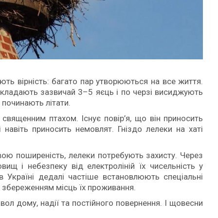
ть вірність: багато пар утворюються на все життя.
дкладають зазвичай 3–5 яєць і по черзі висиджують
 починають літати.
 священним птахом. Існує повір’я, що він приносить
 навіть приносить немовлят. Гніздо лелеки на хаті
вою поширеність, лелеки потребують захисту. Через
вищ і небезпеку від електроліній їх чисельність у
в Україні дедалі частіше встановлюють спеціальні
 збереженням місць їх проживання.
вол дому, надії та постійного повернення. І щовесни