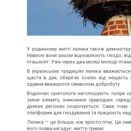
У родинному житті лелеки також демонструю
Навесні вони разом відновлюють гніздо, ві
пташенят. Уже через два місяці молоді птахи
В українських традиціях лелека вважається
щастя в дім, оберігає оселю від нещасть і
здавна вважалося символом добробуту.
Водночас орнітологи наголошують: попри с
зміни клімату, зникнення природних середо
деяких регіонах скорочується. Саме тому 
платформи для гніздування та працюють над
Лелека — це більше, ніж просто птах. Це сим
його поява нагадує: життя триває.