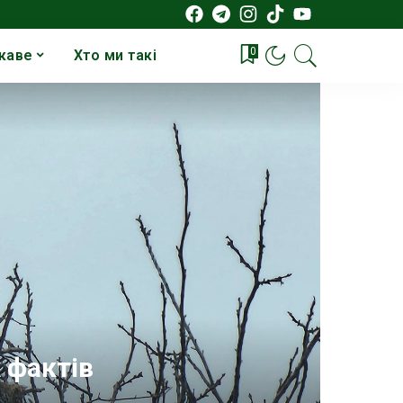
0
каве
Хто ми такі
 фактів