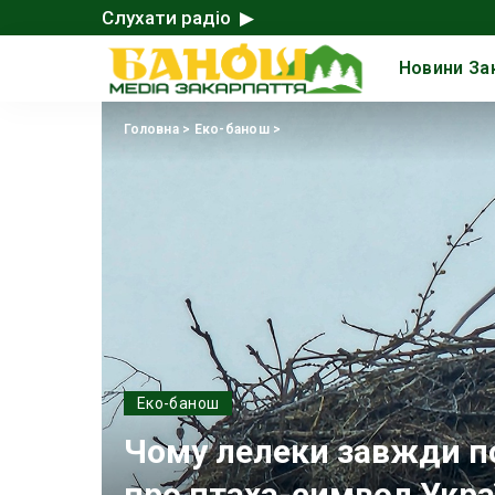
Слухати радіо ▶
Новини За
Головна
>
Еко-банош
>
Еко-банош
Чому лелеки завжди по
про птаха-символ Укра