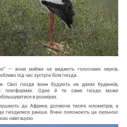
ю” — вони майже не видають голосових звуків,
ливо під час зустрічі біля гнізда.
и. Свої гнізда вони будують на дахах будинків,
них платформах. Одне й те саме гніздо може
більшуватися в розмірах.
рушають до Африки, долаючи тисячі кілометрів, а
 де гніздилися раніше. Вчені пояснюють це сильною
ною навігацією.