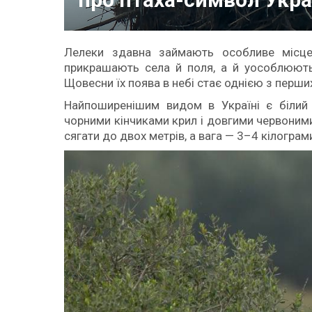
Лелеки здавна займають особливе місце 
прикрашають села й поля, а й уособлюють 
Щовесни їх поява в небі стає однією з перши
Найпоширенішим видом в Україні є білий 
чорними кінчиками крил і довгими червоним
сягати до двох метрів, а вага — 3–4 кілограм