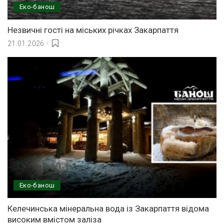
Еко-банош
Незвичні гості на міських річках Закарпаття
21.01.2026
Еко-банош
Келечинська мінеральна вода із Закарпаття відома
високим вмістом заліза