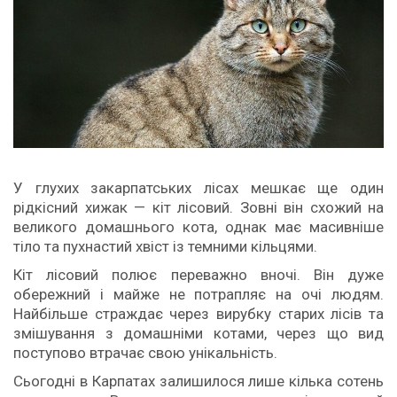
У глухих закарпатських лісах мешкає ще один
рідкісний хижак — кіт лісовий. Зовні він схожий на
великого домашнього кота, однак має масивніше
тіло та пухнастий хвіст із темними кільцями.
Кіт лісовий полює переважно вночі. Він дуже
обережний і майже не потрапляє на очі людям.
Найбільше страждає через вирубку старих лісів та
змішування з домашніми котами, через що вид
поступово втрачає свою унікальність.
Сьогодні в Карпатах залишилося лише кілька сотень