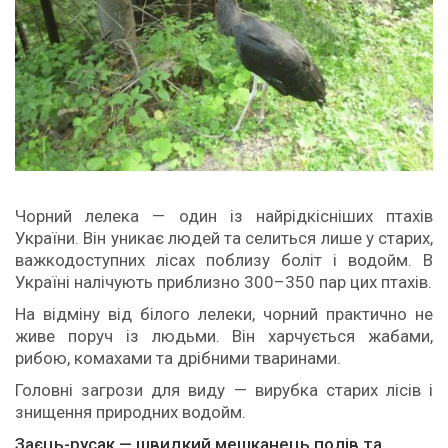
Чорний лелека — один із найрідкісніших птахів
України. Він уникає людей та селиться лише у старих,
важкодоступних лісах поблизу боліт і водойм. В
Україні налічують приблизно 300–350 пар цих птахів.
На відміну від білого лелеки, чорний практично не
живе поруч із людьми. Він харчується жабами,
рибою, комахами та дрібними тваринами.
Головні загрози для виду — вирубка старих лісів і
знищення природних водойм.
Заєць-русак — швидкий мешканець полів та