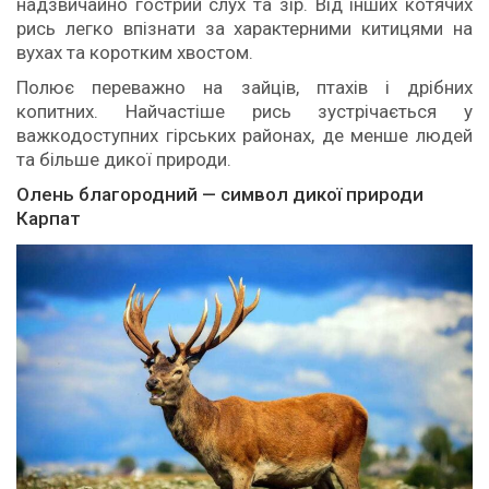
надзвичайно гострий слух та зір. Від інших котячих
рись легко впізнати за характерними китицями на
вухах та коротким хвостом.
Полює переважно на зайців, птахів і дрібних
копитних. Найчастіше рись зустрічається у
важкодоступних гірських районах, де менше людей
та більше дикої природи.
Олень благородний — символ дикої природи
Карпат