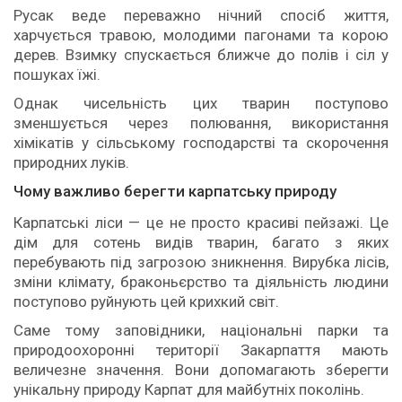
Русак веде переважно нічний спосіб життя,
харчується травою, молодими пагонами та корою
дерев. Взимку спускається ближче до полів і сіл у
пошуках їжі.
Однак чисельність цих тварин поступово
зменшується через полювання, використання
хімікатів у сільському господарстві та скорочення
природних луків.
Чому важливо берегти карпатську природу
Карпатські ліси — це не просто красиві пейзажі. Це
дім для сотень видів тварин, багато з яких
перебувають під загрозою зникнення. Вирубка лісів,
зміни клімату, браконьєрство та діяльність людини
поступово руйнують цей крихкий світ.
Саме тому заповідники, національні парки та
природоохоронні території Закарпаття мають
величезне значення. Вони допомагають зберегти
унікальну природу Карпат для майбутніх поколінь.