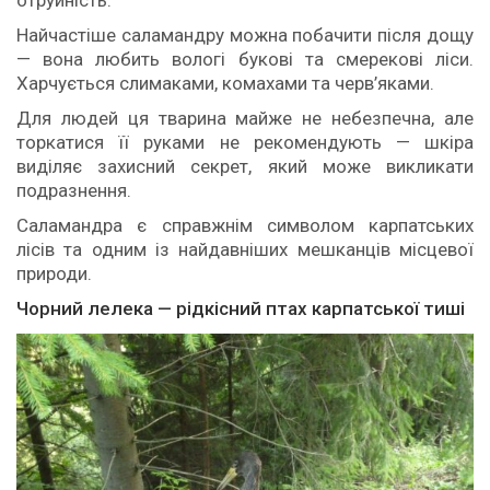
Найчастіше саламандру можна побачити після дощу
— вона любить вологі букові та смерекові ліси.
Харчується слимаками, комахами та черв’яками.
Для людей ця тварина майже не небезпечна, але
торкатися її руками не рекомендують — шкіра
виділяє захисний секрет, який може викликати
подразнення.
Саламандра є справжнім символом карпатських
лісів та одним із найдавніших мешканців місцевої
природи.
Чорний лелека — рідкісний птах карпатської тиші