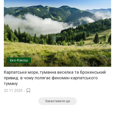
Еко-банош
Карпатське море, туманна веселка та брокенський
привид: в чому полягає феномен карпатського
туману
22.11.2025
Завантажити ще