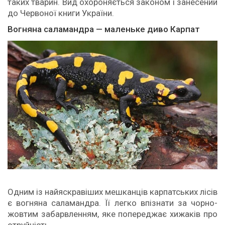
таких тварин. Вид охороняється законом і занесений
до Червоної книги України.
Вогняна саламандра — маленьке диво Карпат
Одним із найяскравіших мешканців карпатських лісів
є вогняна саламандра. Її легко впізнати за чорно-
жовтим забарвленням, яке попереджає хижаків про
отруйність.