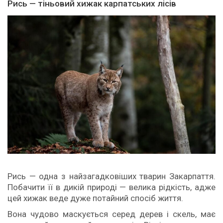
Рись — тіньовий хижак карпатських лісів
Рись — одна з найзагадковіших тварин Закарпаття.
Побачити її в дикій природі — велика рідкість, адже
цей хижак веде дуже потайний спосіб життя.
Вона чудово маскується серед дерев і скель, має