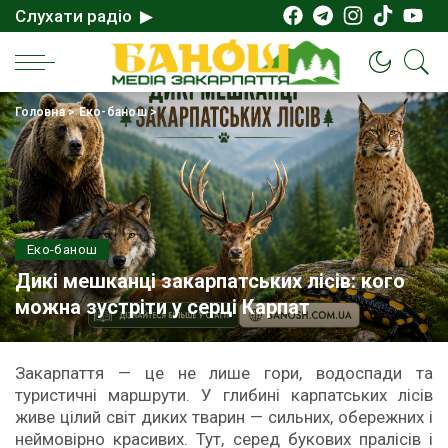
Слухати радіо ▶
Головна
>
Еко-банош
>
Еко-банош
Дикі мешканці закарпатських лісів: кого
можна зустріти у серці Карпат
Закарпаття — це не лише гори, водоспади та
туристичні маршрути. У глибині карпатських лісів
живе цілий світ диких тварин — сильних, обережних і
неймовірно красивих. Тут, серед букових пралісів і