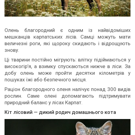
Олень благородний є одним із найвідоміших
мешканців карпатських лісів. Самці можуть мати
величезні роги, які щороку скидають і відрощують
знову.
Ці тварини постійно мігрують: влітку підіймаються у
високогір’я, а взимку спускаються нижче в ліси. За
добу олень може пройти десятки кілометрів у
пошуках їжі або безпечного місця.
Раціон благородного оленя налічує понад 300 видів
рослин. Саме олені допомагають підтримувати
природний баланс у лісах Карпат.
Кіт лісовий — дикий родич домашнього кота