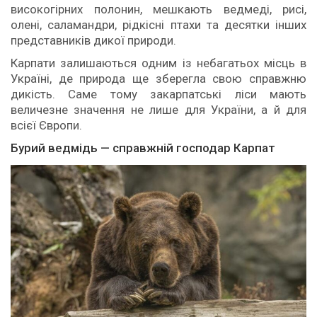
високогірних полонин, мешкають ведмеді, рисі,
олені, саламандри, рідкісні птахи та десятки інших
представників дикої природи.
Карпати залишаються одним із небагатьох місць в
Україні, де природа ще зберегла свою справжню
дикість. Саме тому закарпатські ліси мають
величезне значення не лише для України, а й для
всієї Європи.
Бурий ведмідь — справжній господар Карпат