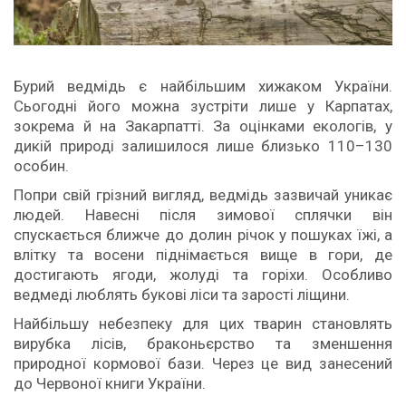
Бурий ведмідь є найбільшим хижаком України.
Сьогодні його можна зустріти лише у Карпатах,
зокрема й на Закарпатті. За оцінками екологів, у
дикій природі залишилося лише близько 110–130
особин.
Попри свій грізний вигляд, ведмідь зазвичай уникає
людей. Навесні після зимової сплячки він
спускається ближче до долин річок у пошуках їжі, а
влітку та восени піднімається вище в гори, де
достигають ягоди, жолуді та горіхи. Особливо
ведмеді люблять букові ліси та зарості ліщини.
Найбільшу небезпеку для цих тварин становлять
вирубка лісів, браконьєрство та зменшення
природної кормової бази. Через це вид занесений
до Червоної книги України.