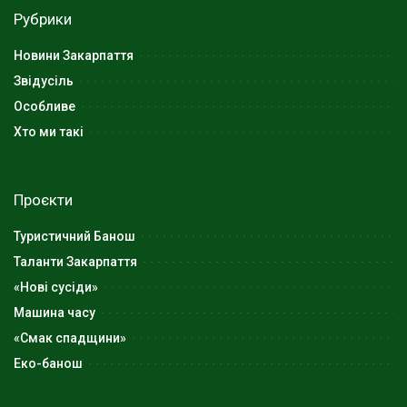
Рубрики
Новини Закарпаття
Звідусіль
Особливе
Хто ми такі
Проєкти
Туристичний Банош
Таланти Закарпаття
«Нові сусіди»
Машина часу
«Смак спадщини»
Еко-банош