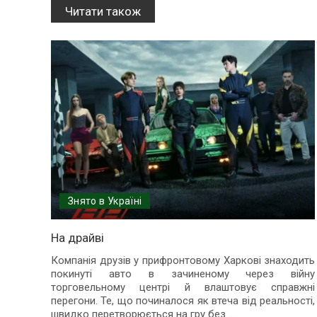
Читати також
Знято в Україні
На драйві
Компанія друзів у прифронтовому Харкові знаходить
покинуті авто в зачиненому через війну
торговельному центрі й влаштовує справжні
перегони. Те, що починалося як втеча від реальності,
швидко перетворюється на гру без
...