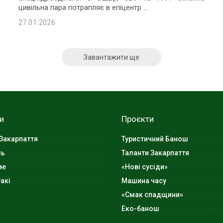
цивільна пара потрапляє в епіцентр
...
27.01.2026
Завантажити ще
и
Проєкти
Закарпаття
Туристичний Банош
ль
Таланти Закарпаття
ве
«Нові сусіди»
акі
Машина часу
«Смак спадщини»
Еко-банош