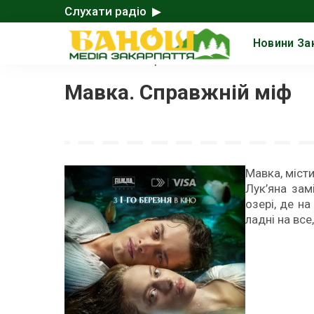
Слухати радіо ▶
Новини За
Головна
>
Знято в Україні
>
Мавка. Справжній міф
Мавка, місти
Лук’яна зам
озері, де на
ладні на все