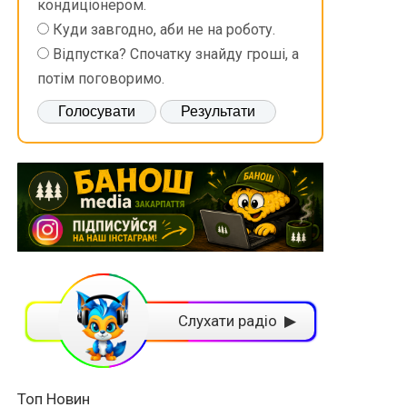
кондиціонером.
Куди завгодно, аби не на роботу.
Відпустка? Спочатку знайду гроші, а
потім поговоримо.
Слухати радіо ▶
Топ Новин