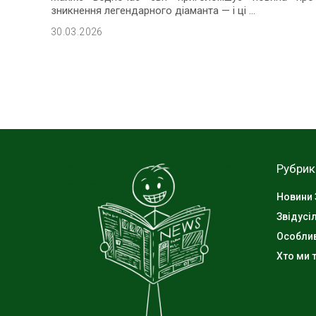
зникнення легендарного діаманта — і ці
...
30.03.2026
Рубрик
Новини 
Звідусі
Особли
Хто ми т