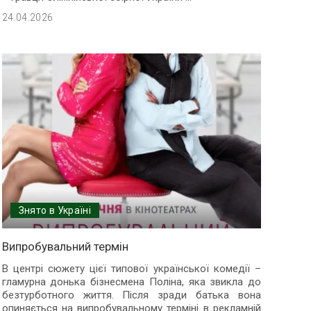
24.04.2026
Знято в Україні
Випробувальний термін
В центрі сюжету цієї типової української комедії –
гламурна донька бізнесмена Поліна, яка звикла до
безтурботного життя. Після зради батька вона
опиняється на випробувальному терміні в рекламній