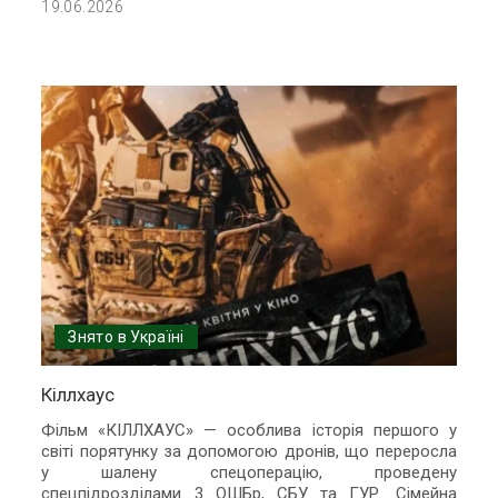
19.06.2026
Знято в Україні
Кіллхаус
Фільм «КІЛЛХАУС» — особлива історія першого у
світі порятунку за допомогою дронів, що переросла
у шалену спецоперацію, проведену
спецпідрозділами 3 ОШБр, СБУ та ГУР. Сімейна