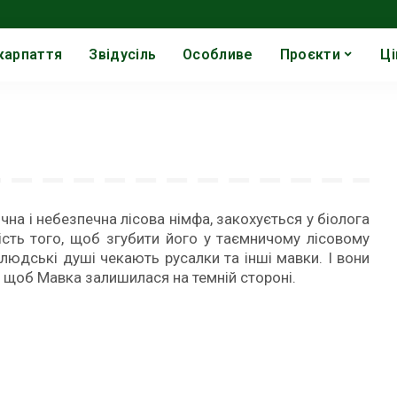
карпаття
Звідусіль
Особливе
Проєкти
Ці
чна і небезпечна лісова німфа, закохується у біолога
ість того, щоб згубити його у таємничому лісовому
 людські душі чекають русалки та інші мавки. І вони
, щоб Мавка залишилася на темній стороні.