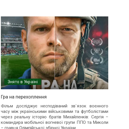
Знято в Україні
Гра на перехоплення
Фільм досліджує несподіваний зв`язок воєнного
часу між українськими військовими та футболістами
через реальну історію братів Михайленків: Сергія –
командира мобільної вогневої групи ППО та Миколи
– гравця Олімпійської збірної України
...