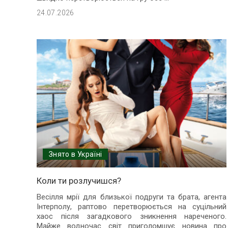
24.07.2026
Знято в Україні
Коли ти розлучишся?
Весілля мрії для близької подруги та брата, агента
Інтерполу, раптово перетворюється на суцільний
хаос після загадкового зникнення нареченого.
Майже водночас світ приголомшує новина про