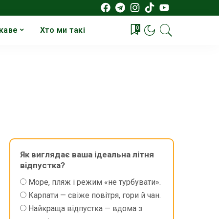
0
каве
Хто ми такі
Як виглядає ваша ідеальна літня
відпустка?
Море, пляж і режим «не турбувати».
Карпати — свіже повітря, гори й чан.
Найкраща відпустка — вдома з