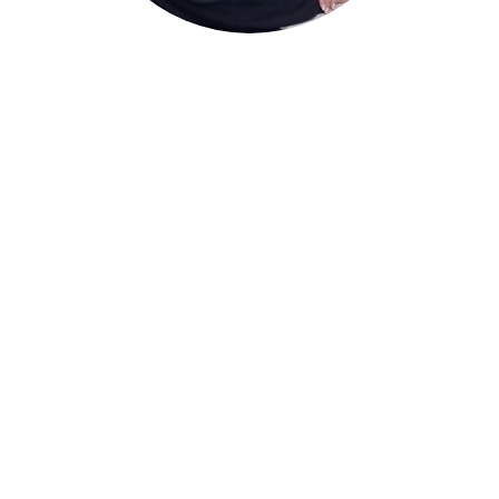
Banosh
Контент-менеджерка
Якщо ви зараз зайшли на сторінку нашого сайту і
вам подобається те що ви читаєте, мені приємно
усвідомлювати що в цьому є мій вклад. У свій час я
здобула освіту у ДДМА, але за професією не
працювала, знайшла себе у чомусь для себе новому,
непомітному широкому колу читачів – редактор
стрічки новин (модератор сайту). Я отримую
величезне задоволення від роботи, вкладаючи
душу, для того, щоб МИ були в ТОП найкращих
медіа.