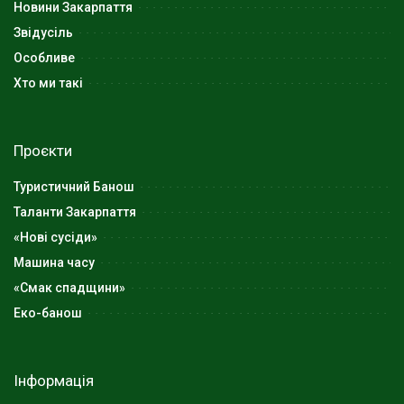
Новини Закарпаття
Звідусіль
Особливе
Хто ми такі
Проєкти
Туристичний Банош
Таланти Закарпаття
«Нові сусіди»
Машина часу
«Смак спадщини»
Еко-банош
Інформація