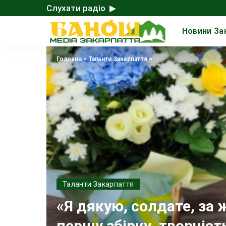
Слухати радіо ▶
Новини За
Головна
>
Таланти Закарпаття
>
Таланти Закарпаття
«Я дякую, солдате, за 
першу збірку, творчіст