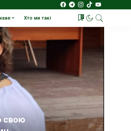
0
каве
Хто ми такі
о свою
чин