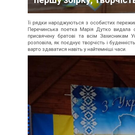
Її рядки народжуються з особистих пережив
Перечинська поетка Марія Дутко видала с
присвячену братові та всім Захисникам У
розповіла, як поєднує творчість і буденніст
варто здаватися навіть у найтемніші часи.