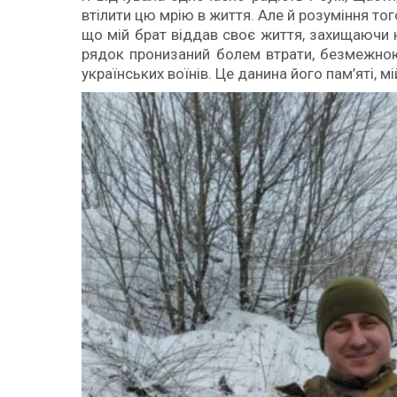
втілити цю мрію в життя. Але й розуміння того
що мій брат віддав своє життя, захищаючи 
рядок пронизаний болем втрати, безмежною
українських воїнів. Це данина його пам’яті, м