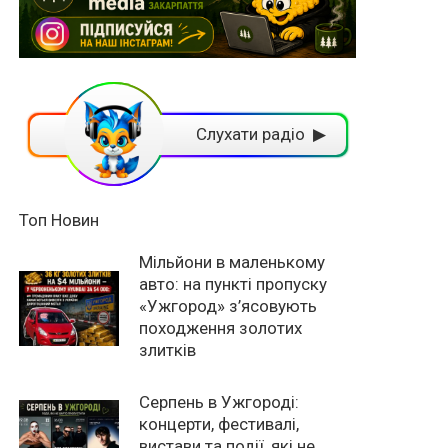
Слухати радіо ▶
Топ Новин
Мільйони в маленькому
авто: на пункті пропуску
«Ужгород» з’ясовують
походження золотих
злитків
Серпень в Ужгороді:
концерти, фестивалі,
вистави та події, які не