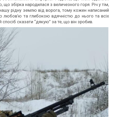
, що збірка народилася з величезного горя. Річ у тім,
нашу рідну землю від ворога, тому кожен написаний
 любов’ю та глибокою вдячністю до нього та всіх
ій спосіб сказати “дякую” за те, що він зробив.