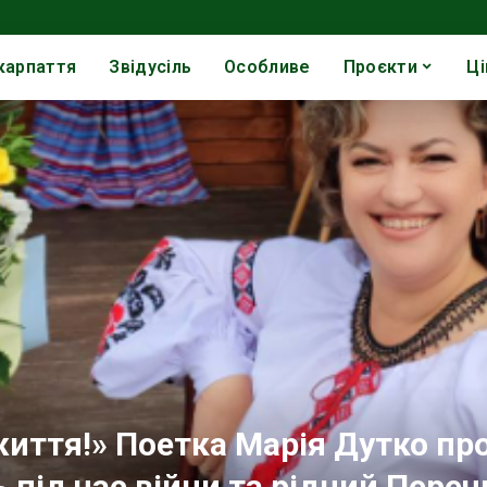
карпаття
Звідусіль
Особливе
Проєкти
Ці
життя!» Поетка Марія Дутко пр
ь під час війни та рідний Пере