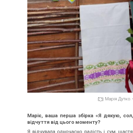
Марія Дутко.
Мар
іє,
ваша
перша збірка
«Я дякую, сол
відчуття від цього моменту?
Я відчувала одночасно радість і сум, щаст