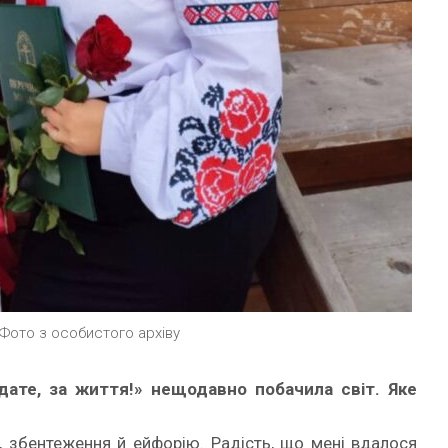
 Фото з особистого архіву
дате, за життя!» нещ
о
давно побачила св
іт. Яке
я, збентеження й ейфорію. Радість, що мені вдалося