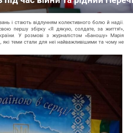
ань і стають відлунням колективного болю й надії.
вою першу збірку «Я дякую, солдате, за життя!»,
країни. У розмові з журналістом «Баношу» Марія
ь, які теми стали для неї найважливішими та чому не