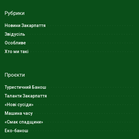
Рубрики
Новини Закарпаття
Звідусіль
Особливе
Хто ми такі
Проєкти
Туристичний Банош
Таланти Закарпаття
«Нові сусіди»
Машина часу
«Смак спадщини»
Еко-банош