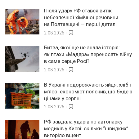
Після удару РФ стався витік
небезпечної хімічної речовини
на Полтавщині — перші деталі
2.08.2026
Битва, якої ще не знала історія:
як птахи «Мадяра» переносять війну
в саме серце Росії
2.08.2026
В Україні подорожчають яйця, хліб і
м’ясо: економіст пояснив, що буде з
цінами у серпні
2.08.2026
РФ завдала ударів по автопарку
медиків у Києві: скільки “швидких”
вигоріло вщент