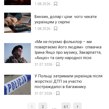
1.08.2026
Бензин, долар і ціни: чого чекати
українцям у серпні
1.08.2026
«Ми не псуємо фольклор – ми
повертаємо його людям»: співачка
Ірина Янцо про музику, Закарпаття,
«Анцю» та силу народної пісні
31.07.2026
У Польщі затримали українців після
жорсткої ДТП за участю
постраждалої в багажнику.
31.07.2026
…
1
2
61