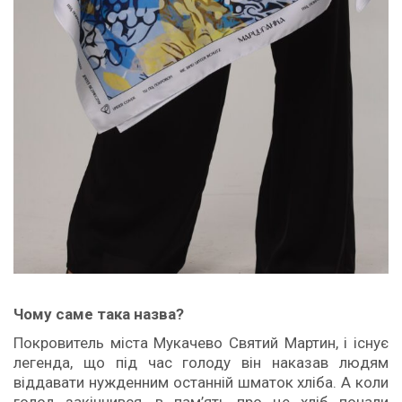
Чому саме така назва?
Покровитель міста Мукачево Святий Мартин, і існує
легенда, що під час голоду він наказав людям
віддавати нужденним останній шматок хліба. А коли
голод закінчився, в пам’ять про це хліб почали