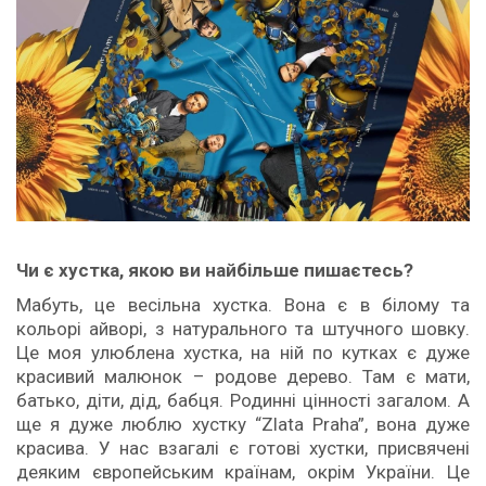
Чи є хустка, якою ви найбільше пишаєтесь?
Мабуть, це весільна хустка. Вона є в білому та
кольорі айворі, з натурального та штучного шовку.
Це моя улюблена хустка, на ній по кутках є дуже
красивий малюнок – родове дерево. Там є мати,
батько, діти, дід, бабця. Родинні цінності загалом. А
ще я дуже люблю хустку “Zlata Praha”, вона дуже
красива. У нас взагалі є готові хустки, присвячені
деяким європейським країнам, окрім України. Це