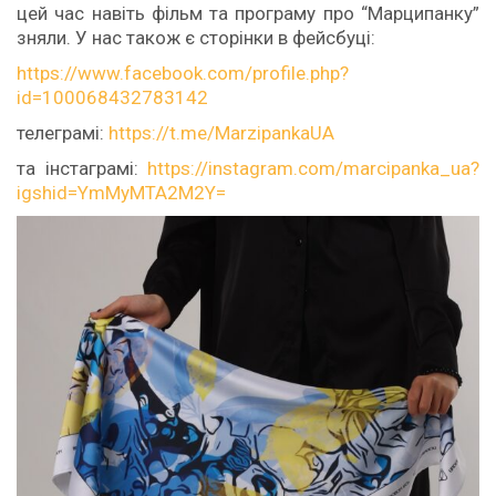
цей час навіть фільм та програму про “Марципанку”
зняли. У нас також є сторінки в фейсбуці:
https://www.facebook.com/profile.php?
id=100068432783142
телеграмі:
https://t.me/MarzipankaUA
та інстаграмі:
https://instagram.com/marcipanka_ua?
igshid=YmMyMTA2M2Y=