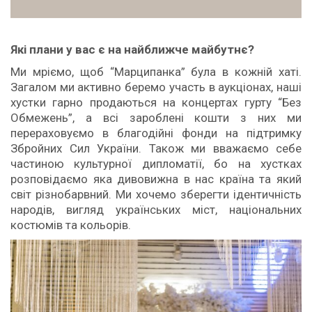
Які плани у вас є на найближче майбутнє?
Ми мріємо, щоб “Марципанка” була в кожній хаті.
Загалом ми активно беремо участь в аукціонах, наші
хустки гарно продаються на концертах гурту “Без
Обмежень”, а всі зароблені кошти з них ми
перераховуємо в благодійні фонди на підтримку
Збройних Сил України. Також ми вважаємо себе
частиною культурної дипломатії, бо на хустках
розповідаємо яка дивовижна в нас країна та який
світ різнобарвний. Ми хочемо зберегти ідентичність
народів, вигляд українських міст, національних
костюмів та кольорів.