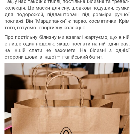
Так, у нас також є твіллі, постільна білизна та тревел-
колекція. Це маски для сну, шовкові подушки, сумки
для подорожей, підлаштовані під розміри ручної
поклажі. Він “Марципанки” є парео, косметички. Крім
того, готуємо спортивну колекцію.
Про постільну білизну ми взагалі жартуємо, що в ній
є лише один недолік: якщо поспати на ній один раз,
на іншій спати не захочете. На білизні з однієї
сторони шовк, з іншої – італійський батит.