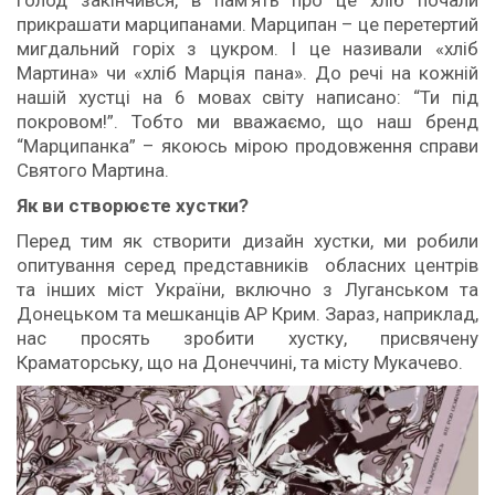
прикрашати марципанами. Марципан – це перетертий
мигдальний горіх з цукром. І це називали «хліб
Мартина» чи «хліб Марція пана». До речі на кожній
нашій хустці на 6 мовах світу написано: “Ти під
покровом!”. Тобто ми вважаємо, що наш бренд
“Марципанка” – якоюсь мірою продовження справи
Святого Мартина.
Як ви створюєте хустки?
Перед тим як створити дизайн хустки, ми робили
опитування серед представників обласних центрів
та інших міст України, включно з Луганськом та
Донецьком та мешканців АР Крим. Зараз, наприклад,
нас просять зробити хустку, присвячену
Краматорську, що на Донеччині, та місту Мукачево.