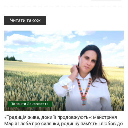
Читати також
Таланти Закарпаття
«Традиція живе, доки її продовжують»: майстриня
Марія Глеба про силянки, родинну пам’ять і любов до