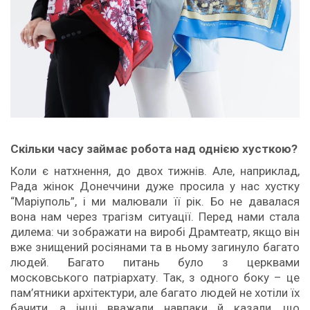
Скільки часу займає робота над однією хусткою?
Коли є натхнення, до двох тижнів. Але, наприклад,
Рада жінок Донеччини дуже просила у нас хустку
“Маріуполь”, і ми малювали її рік. Бо не давалася
вона нам через трагізм ситуації. Перед нами стала
дилема: чи зображати на виробі Драмтеатр, якщо він
вже знищений росіянами та в ньому загинуло багато
людей. Багато питань було з церквами
московського патріархату. Так, з одного боку – це
пам’ятники архітектури, але багато людей не хотіли їх
бачити, а інші вважали навпаки й казали, що