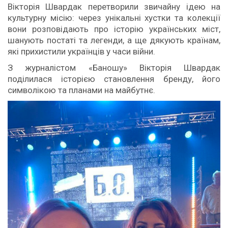
Вікторія Швардак перетворили звичайну ідею на
культурну місію: через унікальні хустки та колекції
вони розповідають про історію українських міст,
шанують постаті та легенди, а ще дякують країнам,
які прихистили українців у часи війни.
З журналістом «Баношу» Вікторія Швардак
поділилася історією становлення бренду, його
символікою та планами на майбутнє.