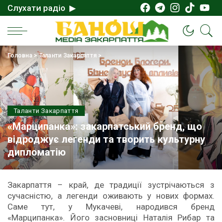
Слухати радіо ▶
Головна
>
Таланти Закарпаття
>
Таланти Закарпаття
«Марципанка»: закарпатський бренд, що
відроджує легенди та творить культурну
дипломатію
Закарпаття – край, де традиції зустрічаються з
сучасністю, а легенди оживають у нових формах.
Саме тут, у Мукачеві, народився бренд
«Марципанка». Його засновниці Наталія Рибар та