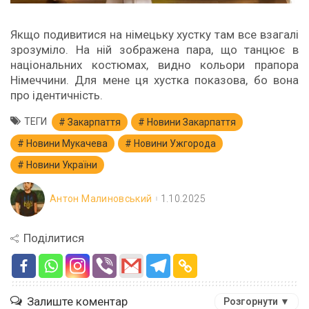
Якщо подивитися на німецьку хустку там все взагалі
зрозуміло. На ній зображена пара, що танцює в
національних костюмах, видно кольори прапора
Німеччини. Для мене ця хустка показова, бо вона
про ідентичність.
ТЕГИ
Закарпаття
Новини Закарпаття
Новини Мукачева
Новини Ужгорода
Новини України
Антон Малиновський
1.10.2025
Поділитися
Залиште коментар
Розгорнути ▼