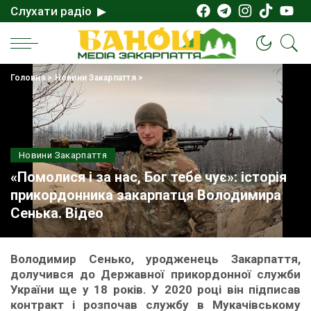
Слухати радіо ▶
Головна
>
Новини Закарпаття
>
Новини Закарпаття
«Помолися і за нас, Бог тебе чує»: історія
прикордонника закарпатця Володимира
Сенька. Відео
Володимир Сенько, уродженець Закарпаття,
долучився до Державної прикордонної служби
України ще у 18 років. У 2020 році він підписав
контракт і розпочав службу в Мукачівському