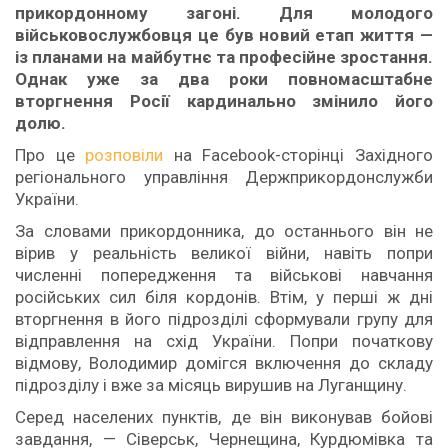
прикордонному загоні. Для молодого
військовослужбовця це був новий етап життя —
із планами на майбутнє та професійне зростання.
Однак уже за два роки повномасштабне
вторгнення Росії кардинально змінило його
долю.
Про це
розповіли
на Facebook-сторінці Західного
регіонального управління Держприкордонслужби
України.
За словами прикордонника, до останнього він не
вірив у реальність великої війни, навіть попри
численні попередження та військові навчання
російських сил біля кордонів. Втім, у перші ж дні
вторгнення в його підрозділі сформували групу для
відправлення на схід України. Попри початкову
відмову, Володимир домігся включення до складу
підрозділу і вже за місяць вирушив на Луганщину.
Серед населених пунктів, де він виконував бойові
завдання, — Сіверськ, Чернещина, Курдюмівка та