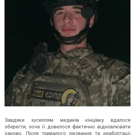
Завдяки зусиллям медиків кінцівку вдалося
зберегти, хоча її довелося фактично відновлювати
заново. Після тривалого лікування та реабілітації