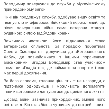
Володимир повернувся до служби у Мукачівському
прикордонному загоні.
Нині він продовжує службу, здобуває вищу освіту та
планує стати офіцером. Військовий переконаний, що
після завершення війни саме ветерани стануть
рушійною силою відбудови країни.
Важливою частиною його відновлення стала
ветеранська спільнота. За порадою побратима
Ореста Смолара він долучився до «Ветеранського
Хабу», де познайомився з іншими пораненими
військовими. Згодом Володимир став учасником
команди «Гладіатор», де займається спортом і вже
має перші досягнення.
За його словами, головна цінність — не нагороди, а
підтримка однодумців і можливість допомагати
іншим ветеранам адаптуватися до цивільного життя.
Досвід війни, зазначає прикордонник, змінив його
світогляд. Він став більш чутливим до потреб інших і