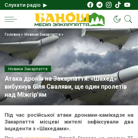
Слухати радіо ▶
Головна
>
Новини Закарпаття
>
Новини Закарпаття
Атака дронів на Закарпаття: «Шахед»
вибухнув біля Сваляви, ще один пролетів
над Міжгір’ям
Під час російської атаки дронами-камікадзе на
Закарпаття місцеві жителі зафіксували два
інциденти з «Шахедами».