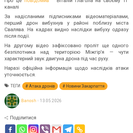
Про це
повідомив
Віталій Глагола на своєму ТГ
каналі
За надісланими підписниками відеоматеріалами,
перший дрон вибухнув у районі поблизу міста
Свалява. На кадрах видно наслідки вибуху одразу
після події.
На другому відео зафіксовано проліт ще одного
безпілотника над територією Міжгір’я — чути
характерний звук двигуна дрона під час руху.
Наразі офіційна інформація щодо наслідків атаки
уточнюється.
ТЕГИ
Атака дронів
Новини Закарпаття
Banosh
13.05.2026
Поділитися