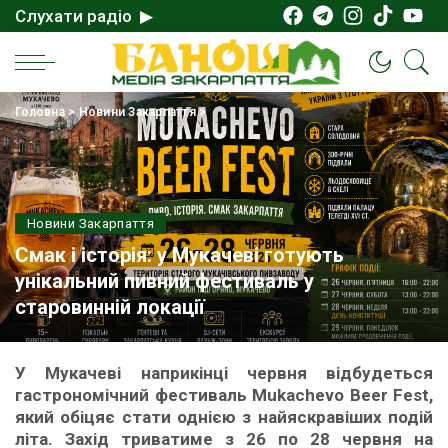
Слухати радіо ▶
Головна
>
Новини Закарпаття
>
Новини Закарпаття
Смак і історія: у Мукачеві готують
унікальний пивний фестиваль у
старовинній локації
У Мукачеві наприкінці червня відбудеться
гастрономічний фестиваль Mukachevo Beer Fest,
який обіцяє стати однією з найяскравіших подій
літа. Захід триватиме з 26 по 28 червня на