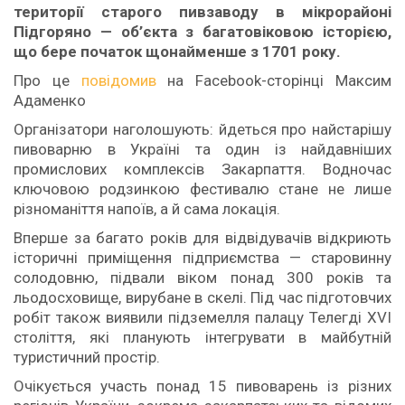
території старого пивзаводу в мікрорайоні
Підгоряно — об’єкта з багатовіковою історією,
що бере початок щонайменше з 1701 року.
Про це
повідомив
на Facebook-сторінці Максим
Адаменко
Організатори наголошують: йдеться про найстарішу
пивоварню в Україні та один із найдавніших
промислових комплексів Закарпаття. Водночас
ключовою родзинкою фестивалю стане не лише
різноманіття напоїв, а й сама локація.
Вперше за багато років для відвідувачів відкриють
історичні приміщення підприємства — старовинну
солодовню, підвали віком понад 300 років та
льодосховище, вирубане в скелі. Під час підготовчих
робіт також виявили підземелля палацу Телегді XVI
століття, які планують інтегрувати в майбутній
туристичний простір.
Очікується участь понад 15 пивоварень із різних