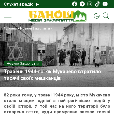
Слухати радіо ▶
Головна
>
Новини Закарпаття
>
Новини Закарпаття
Травень 1944-го: як Мукачево втратило
тисячі своїх мешканців
82 роки тому, у травні 1944 року, місто Мукачево
стало місцем однієї з найтрагічніших подій у
своїй історії. У той час на його території було
створено гетто, куди примусово звезли тисячі