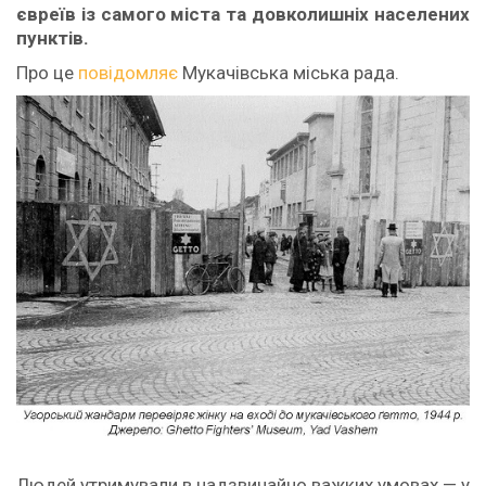
євреїв із самого міста та довколишніх населених
пунктів.
Про це
повідомляє
Мукачівська міська рада.
Людей утримували в надзвичайно важких умовах — у