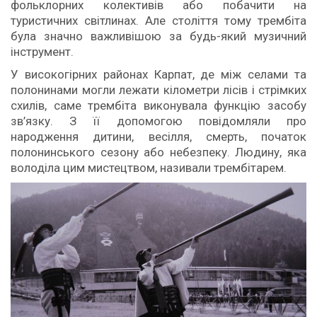
фольклорних колективів або побачити на
туристичних світлинах. Але століття тому трембіта
була значно важливішою за будь-який музичний
інструмент.
У високогірних районах Карпат, де між селами та
полонинами могли лежати кілометри лісів і стрімких
схилів, саме трембіта виконувала функцію засобу
зв’язку. З її допомогою повідомляли про
народження дитини, весілля, смерть, початок
полонинського сезону або небезпеку. Людину, яка
володіла цим мистецтвом, називали трембітарем.