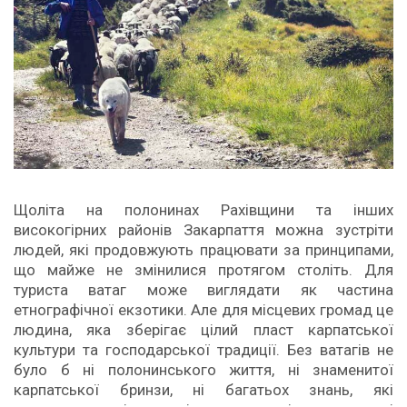
Щоліта на полонинах Рахівщини та інших
високогірних районів Закарпаття можна зустріти
людей, які продовжують працювати за принципами,
що майже не змінилися протягом століть. Для
туриста ватаг може виглядати як частина
етнографічної екзотики. Але для місцевих громад це
людина, яка зберігає цілий пласт карпатської
культури та господарської традиції. Без ватагів не
було б ні полонинського життя, ні знаменитої
карпатської бринзи, ні багатьох знань, які