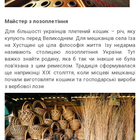
Майстер з лозоплетіння
Для більшості українців плетений кошик – річ, яку
купують перед Великоднем. Для мешканців села Іза
на Хустщині це ціла філософія життя. Ізу недарма
називають столицею лозоплетіння України. Тут
важко знайти родину, яка б так чи інакше не була
пов’язана з цим ремеслом. Традиція сформувалася
ще наприкінці XIX століття, коли місцеві мешканці
почали виготовляти кошики та господарські вироби
з вербової лози.