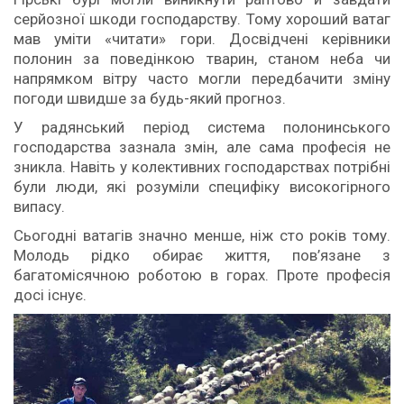
серйозної шкоди господарству. Тому хороший ватаг
мав уміти «читати» гори. Досвідчені керівники
полонин за поведінкою тварин, станом неба чи
напрямком вітру часто могли передбачити зміну
погоди швидше за будь-який прогноз.
У радянський період система полонинського
господарства зазнала змін, але сама професія не
зникла. Навіть у колективних господарствах потрібні
були люди, які розуміли специфіку високогірного
випасу.
Сьогодні ватагів значно менше, ніж сто років тому.
Молодь рідко обирає життя, пов’язане з
багатомісячною роботою в горах. Проте професія
досі існує.