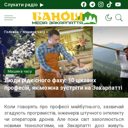
Слухати радіо ▶
Головна
>
Машина часу
>
Машина часу
Люди рідкісного фаху: 10 цікавих
професій, якіможна зустріти на Закарпатті
Коли говорять про професії майбутнього, зазвичай
згадують програмістів, інженерів штучного інтелекту
чи операторів дронів. Але поки світ захоплюється
новими технологіями, на Закарпатті досі живуть