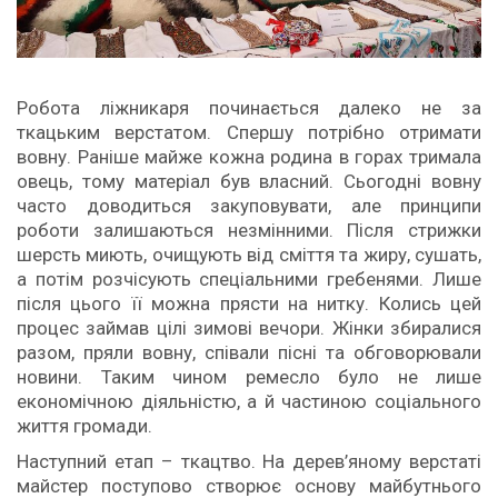
Робота ліжникаря починається далеко не за
ткацьким верстатом. Спершу потрібно отримати
вовну. Раніше майже кожна родина в горах тримала
овець, тому матеріал був власний. Сьогодні вовну
часто доводиться закуповувати, але принципи
роботи залишаються незмінними. Після стрижки
шерсть миють, очищують від сміття та жиру, сушать,
а потім розчісують спеціальними гребенями. Лише
після цього її можна прясти на нитку. Колись цей
процес займав цілі зимові вечори. Жінки збиралися
разом, пряли вовну, співали пісні та обговорювали
новини. Таким чином ремесло було не лише
економічною діяльністю, а й частиною соціального
життя громади.
Наступний етап – ткацтво. На дерев’яному верстаті
майстер поступово створює основу майбутнього