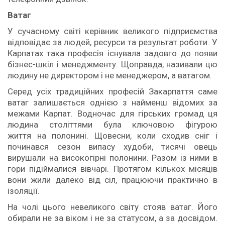
Вата
г
У сучасному світі керівник великого підприємства
відповідає за людей, ресурси та результат роботи. У
Карпатах така професія існувала задовго до появи
бізнес-шкіл і менеджменту. Щоправда, називали цю
людину не директором і не менеджером, а ватагом.
Серед усіх традиційних професій Закарпаття саме
ватаг залишається однією з найменш відомих за
межами Карпат. Водночас для гірських громад ця
людина століттями була ключовою фігурою
життя на полонині. Щовесни, коли сходив сніг і
починався сезон випасу худоби, тисячі овець
вирушали на високогірні полонини. Разом із ними в
гори підіймалися вівчарі. Протягом кількох місяців
вони жили далеко від сіл, працюючи практично в
ізоляції.
На чолі цього невеликого світу стояв ватаг. Його
обирали не за віком і не за статусом, а за досвідом.