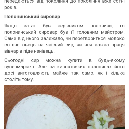
передаються від покоління до покоління вже сотні
років.
Полонинський сировар
Якщо ватаг був керівником полонини, то
полонинський сировар був її головним майстром.
Саме від нього залежало, чи перетвориться молоко
сотень овець на якісний сир, чи вся важка праця
вівчарів піде нанівець.
Сьогодні сир можна купити в будь-якому
супермаркеті. Але на карпатських полонинах його
досі виготовляють майже так само, як і кілька
століть тому.