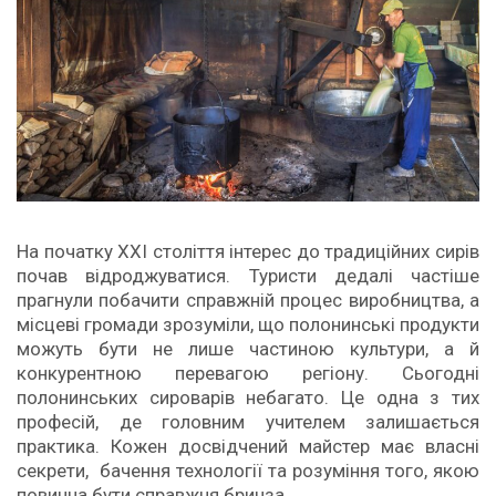
На початку XXI століття інтерес до традиційних сирів
почав відроджуватися. Туристи дедалі частіше
прагнули побачити справжній процес виробництва, а
місцеві громади зрозуміли, що полонинські продукти
можуть бути не лише частиною культури, а й
конкурентною перевагою регіону. Сьогодні
полонинських сироварів небагато. Це одна з тих
професій, де головним учителем залишається
практика. Кожен досвідчений майстер має власні
секрети, бачення технології та розуміння того, якою
повинна бути справжня бринза.