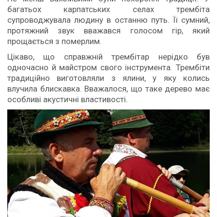
багатьох карпатських селах трембіта
супроводжувала людину в останню путь. Її сумний,
протяжний звук вважався голосом гір, який
прощається з померлим.
Цікаво, що справжній трембітар нерідко був
одночасно й майстром свого інструмента. Трембіти
традиційно виготовляли з ялини, у яку колись
влучила блискавка. Вважалося, що таке дерево має
особливі акустичні властивості.