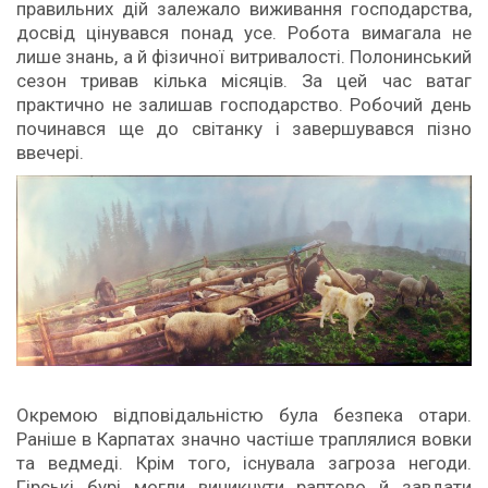
правильних дій залежало виживання господарства,
досвід цінувався понад усе. Робота вимагала не
лише знань, а й фізичної витривалості. Полонинський
сезон тривав кілька місяців. За цей час ватаг
практично не залишав господарство. Робочий день
починався ще до світанку і завершувався пізно
ввечері.
Окремою відповідальністю була безпека отари.
Раніше в Карпатах значно частіше траплялися вовки
та ведмеді. Крім того, існувала загроза негоди.
Гірські бурі могли виникнути раптово й завдати