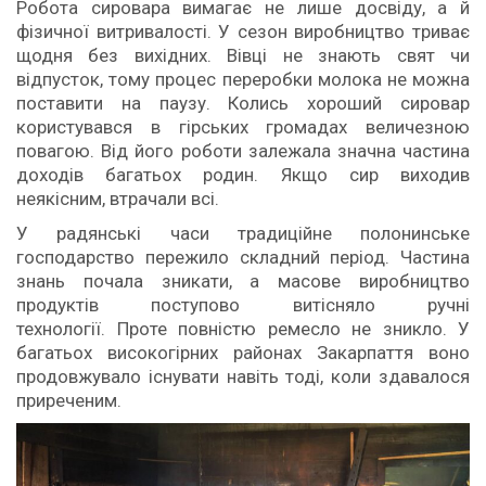
Робота сировара вимагає не лише досвіду, а й
фізичної витривалості. У сезон виробництво триває
щодня без вихідних. Вівці не знають свят чи
відпусток, тому процес переробки молока не можна
поставити на паузу. Колись хороший сировар
користувався в гірських громадах величезною
повагою. Від його роботи залежала значна частина
доходів багатьох родин. Якщо сир виходив
неякісним, втрачали всі.
У радянські часи традиційне полонинське
господарство пережило складний період. Частина
знань почала зникати, а масове виробництво
продуктів поступово витісняло ручні
технології. Проте повністю ремесло не зникло. У
багатьох високогірних районах Закарпаття воно
продовжувало існувати навіть тоді, коли здавалося
приреченим.