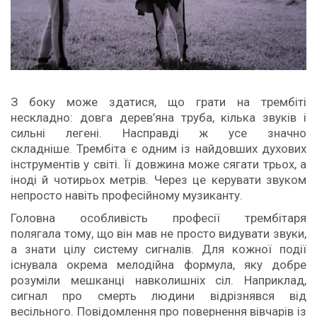
З боку може здатися, що грати на трембіті
нескладно: довга дерев’яна труба, кілька звуків і
сильні легені. Насправді ж усе значно
складніше. Трембіта є одним із найдовших духових
інструментів у світі. Її довжина може сягати трьох, а
іноді й чотирьох метрів. Через це керувати звуком
непросто навіть професійному музиканту.
Головна особливість професії трембітаря
полягала тому, що він мав не просто видувати звуки,
а знати цілу систему сигналів. Для кожної події
існувала окрема мелодійна формула, яку добре
розуміли мешканці навколишніх сіл. Наприклад,
сигнал про смерть людини відрізнявся від
весільного. Повідомлення про повернення вівчарів із