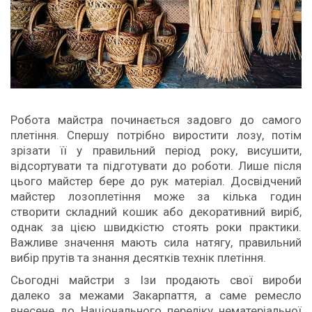
Робота майстра починається задовго до самого
плетіння. Спершу потрібно виростити лозу, потім
зрізати її у правильний період року, висушити,
відсортувати та підготувати до роботи. Лише після
цього майстер бере до рук матеріал. Досвідчений
майстер лозоплетіння може за кілька годин
створити складний кошик або декоративний виріб,
однак за цією швидкістю стоять роки практики.
Важливе значення мають сила натягу, правильний
вибір прутів та знання десятків технік плетіння.
Сьогодні майстри з Ізи продають свої вироби
далеко за межами Закарпаття, а саме ремесло
внесене до Національного переліку нематеріальної