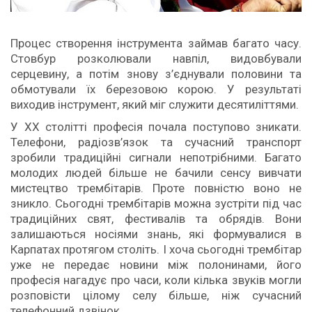
Процес створення інструмента займав багато часу.
Стовбур розколювали навпіл, видовбували
серцевину, а потім знову з’єднували половини та
обмотували їх березовою корою. У результаті
виходив інструмент, який міг служити десятиліттями.
У XX столітті професія почала поступово зникати.
Телефони, радіозв’язок та сучасний транспорт
зробили традиційні сигнали непотрібними. Багато
молодих людей більше не бачили сенсу вивчати
мистецтво трембітарів. Проте повністю воно не
зникло. Сьогодні трембітарів можна зустріти під час
традиційних свят, фестивалів та обрядів. Вони
залишаються носіями знань, які формувалися в
Карпатах протягом століть. І хоча сьогодні трембітар
уже не передає новини між полонинами, його
професія нагадує про часи, коли кілька звуків могли
розповісти цілому селу більше, ніж сучасний
телефонний дзвінок.