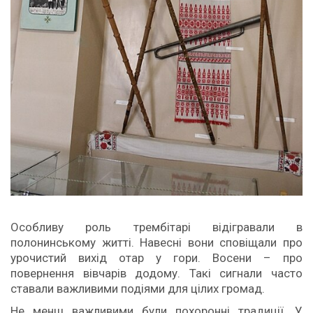
Особливу роль трембітарі відігравали в
полонинському житті. Навесні вони сповіщали про
урочистий вихід отар у гори. Восени – про
повернення вівчарів додому. Такі сигнали часто
ставали важливими подіями для цілих громад.
Не менш важливими були похоронні традиції. У