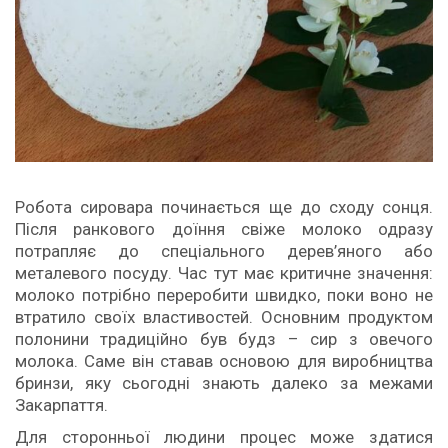
Робота сировара починається ще до сходу сонця.
Після ранкового доїння свіже молоко одразу
потрапляє до спеціального дерев’яного або
металевого посуду. Час тут має критичне значення:
молоко потрібно переробити швидко, поки воно не
втратило своїх властивостей. Основним продуктом
полонини традиційно був будз – сир з овечого
молока. Саме він ставав основою для виробництва
бринзи, яку сьогодні знають далеко за межами
Закарпаття.
Для сторонньої людини процес може здатися