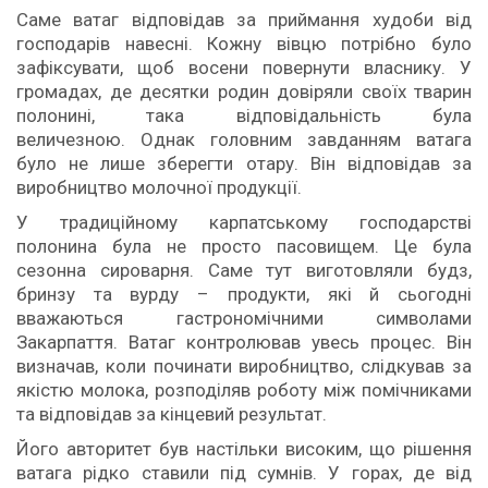
Саме ватаг відповідав за приймання худоби від
господарів навесні. Кожну вівцю потрібно було
зафіксувати, щоб восени повернути власнику. У
громадах, де десятки родин довіряли своїх тварин
полонині, така відповідальність була
величезною. Однак головним завданням ватага
було не лише зберегти отару. Він відповідав за
виробництво молочної продукції.
У традиційному карпатському господарстві
полонина була не просто пасовищем. Це була
сезонна сироварня. Саме тут виготовляли будз,
бринзу та вурду – продукти, які й сьогодні
вважаються гастрономічними символами
Закарпаття. Ватаг контролював увесь процес. Він
визначав, коли починати виробництво, слідкував за
якістю молока, розподіляв роботу між помічниками
та відповідав за кінцевий результат.
Його авторитет був настільки високим, що рішення
ватага рідко ставили під сумнів. У горах, де від