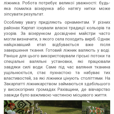
ліжника. Робота потребує великої уважності: будь-
яка помилка візерунка або натягу нитки може
зіпсувати результат.
Особливу увагу приділяють орнаментам. У різних
районах Карпат існували власні традиції кольорів та
узорів. За візерунком досвідчені майстри часто
могли визначити, з якого села походить виріб. Однак
найцікавіший етап відбувається вже після
завершення ткання. Готовий ліжник валяють у воді.
Раніше для цього використовували гірські потоки та
спеціальні валяльні установки, які працювали
завдяки силі води. Саме під час валяння тканина
ущільнюється, стає пухнастою та набуває тих
властивостей, за які ліжники цінують століттями. На
Закарпатті ліжникарством займаються здебільшого
у високогірних громадах Рахівщини, де вівчарство
завжди було важливою частиною місцевого життя.