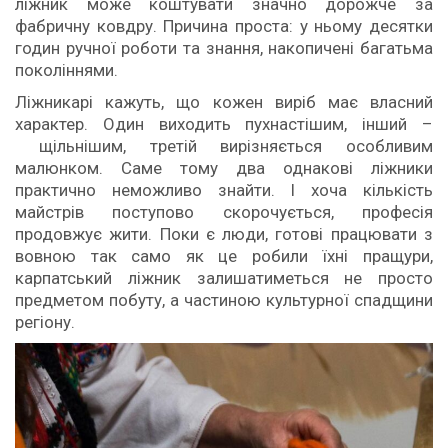
ліжник може коштувати значно дорожче за
фабричну ковдру. Причина проста: у ньому десятки
годин ручної роботи та знання, накопичені багатьма
поколіннями.
Ліжникарі кажуть, що кожен виріб має власний
характер. Один виходить пухнастішим, інший –
щільнішим, третій вирізняється особливим
малюнком. Саме тому два однакові ліжники
практично неможливо знайти. І хоча кількість
майстрів поступово скорочується, професія
продовжує жити. Поки є люди, готові працювати з
вовною так само як це робили їхні пращури,
карпатський ліжник залишатиметься не просто
предметом побуту, а частиною культурної спадщини
регіону.