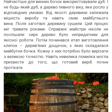
Найчастіше для винних бочок використовували дуб. І
не будь-який дуб, а дерево певного віку, яке росло у
відповідних умовах. Від якості деревини залежала
міцність виробу та навіть смак майбутнього
вина. Після заготівлі деревину сушили. Цей процес
міг тривати роками. Справжні майстри ніколи не
поспішали: сире дерево було непридатним для
якісної роботи. Потім починався етап виготовлення
клепок – дерев’яних дощечок, з яких складалася
майбутня бочка. Кожну з них потрібно було вирізати
з великою точністю. Навіть невелика помилка могла
призвести до того, що готовий виріб почне
протікати.