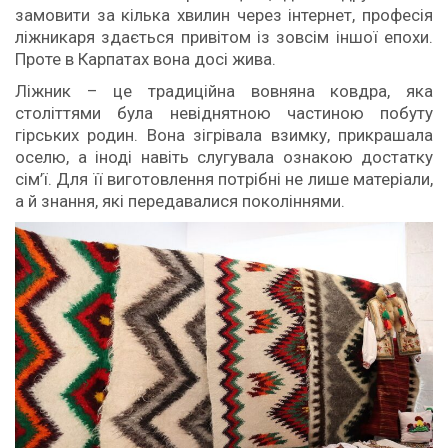
замовити за кілька хвилин через інтернет, професія
ліжникаря здається привітом із зовсім іншої епохи.
Проте в Карпатах вона досі жива.
Ліжник – це традиційна вовняна ковдра, яка
століттями була невіднятною частиною побуту
гірських родин. Вона зігрівала взимку, прикрашала
оселю, а іноді навіть слугувала ознакою достатку
сім’ї. Для її виготовлення потрібні не лише матеріали,
а й знання, які передавалися поколіннями.