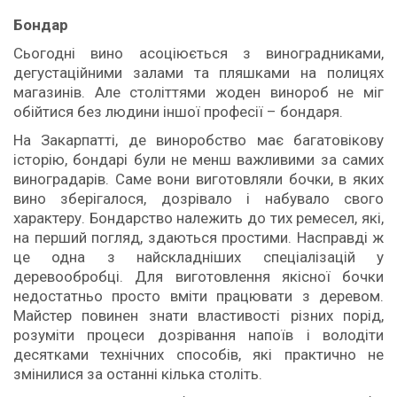
Бондар
Сьогодні вино асоціюється з виноградниками,
дегустаційними залами та пляшками на полицях
магазинів. Але століттями жоден винороб не міг
обійтися без людини іншої професії – бондаря.
На Закарпатті, де виноробство має багатовікову
історію, бондарі були не менш важливими за самих
виноградарів. Саме вони виготовляли бочки, в яких
вино зберігалося, дозрівало і набувало свого
характеру. Бондарство належить до тих ремесел, які,
на перший погляд, здаються простими. Насправді ж
це одна з найскладніших спеціалізацій у
деревообробці. Для виготовлення якісної бочки
недостатньо просто вміти працювати з деревом.
Майстер повинен знати властивості різних порід,
розуміти процеси дозрівання напоїв і володіти
десятками технічних способів, які практично не
змінилися за останні кілька століть.