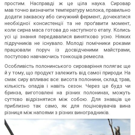
простим. Насправді ж це ціла наука. Сировар
мав точно визначити температуру молока, правильно
додати закваску або сичужний фермент, дочекатися
необхідної консистенції та не проґавити момент,
коли сирна маса готова до наступного етапу. Колись
усі ці знання передавалися винятково усно. Ніяких
підручників не існувало. Молоді помічники роками
працювали поруч із досвідченими майстрами,
поступово навчаючись тонкощів ремесла.
Особливість полонинського сироваріння полягає ще
й у тому, що продукт залежить від самої природи. На
смак сиру впливає все: висота полонини, склад трав,
кількість опадів і навіть сезон. Через це будз чи
бринза, виготовлені на різних полонинах, можуть
суттєво відрізнятися між собою. Для знавців це
приблизно так само, як для поціновувачів вина
різниця між напоями з різних виноградників.