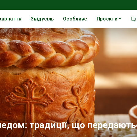
карпаття
Звідусіль
Особливе
Проєкти
Ці
медом: традиції, що передають