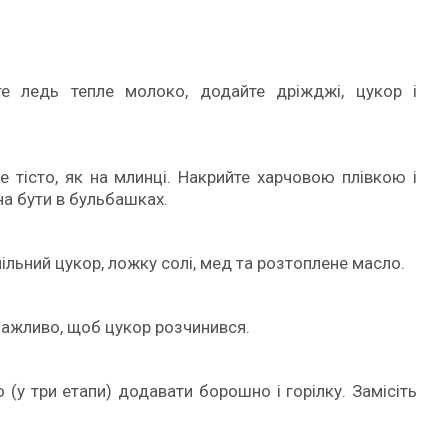
те ледь тепле молоко, додайте дріжджі, цукор і
е тісто, як на млинці. Накрийте харчовою плівкою і
нна бути в бульбашках.
нільний цукор, ложку солі, мед та розтоплене масло.
Важливо, щоб цукор розчинився.
 (у три етапи) додавати борошно і горілку. Замісіть