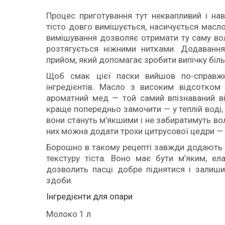
Процес приготування тут неквапливий і нав
тісто довго вимішується, насичується масло
вимішування дозволяє отримати ту саму вол
розтягується ніжними нитками. Додавання 
прийом, який допомагає зробити випічку біль
Щоб смак цієї паски вийшов по-справжн
інгредієнтів. Масло з високим відсотком 
ароматний мед — той самий впізнаваний ві
краще попередньо замочити — у теплій воді, 
вони стануть м’якшими і не забиратимуть во
них можна додати трохи цитрусової цедри — 
Борошно в такому рецепті завжди додають по
текстуру тіста. Воно має бути м’яким, ел
дозволить пасці добре піднятися і залиши
здоби.
Інгредiєнти для опари
Молоко 1 л