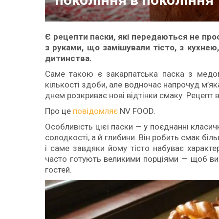
Є рецепти паски, які передаються не прос
з руками, що замішували тісто, з кухнею,
дитинства.
Саме такою є закарпатська паска з медом
кількості здоби, але водночас напрочуд м’як
днем розкриває нові відтінки смаку. Рецепт ві
Про це
повідомляє
NV FOOD.
Особливість цієї паски — у поєднанні класи
солодкості, а й глибини. Він робить смак бі
і саме завдяки йому тісто набуває характер
часто готують великими порціями — щоб ви
гостей.