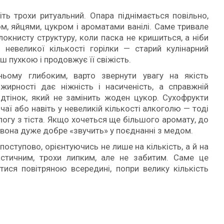
іть трохи ритуальний. Опара піднімається повільно,
м, яйцями, цукром і ароматами ванілі. Саме тривале
окнисту структуру, коли паска не кришиться, а ніби
невеликої кількості горілки — старий кулінарний
ш пухкою і продовжує її свіжість.
ьому глибоким, варто звернути увагу на якість
жирності дає ніжність і насиченість, а справжній
дтінок, який не замінить жоден цукор. Сухофрукти
чаї або навіть у невеликій кількості алкоголю — тоді
логу з тіста. Якщо хочеться ще більшого аромату, до
вона дуже добре «звучить» у поєднанні з медом.
ступово, орієнтуючись не лише на кількість, а й на
астичним, трохи липким, але не забитим. Саме це
тися повітряною всередині, попри велику кількість