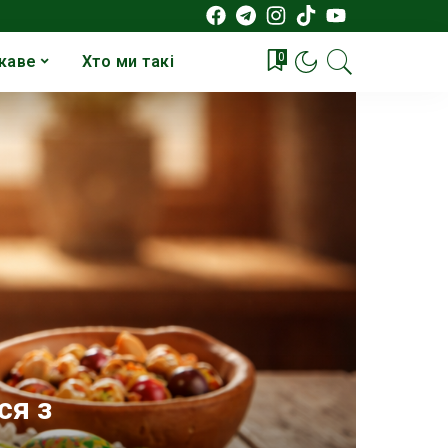
0
каве
Хто ми такі
ся з