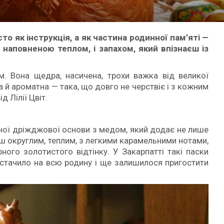
то як інструкція, а як частина родинної пам’яті —
 наповненою теплом, і запахом, який впізнаєш із
. Вона щедра, насичена, трохи важка від великої
а й ароматна — така, що довго не черствіє і з кожним
д Лілії Цвіт.
чної дріжджової основи з медом, який додає не лише
льш округлим, теплим, з легкими карамельними нотами,
ного золотистого відтінку. У Закарпатті такі паски
стачило на всю родину і ще залишилося пригостити