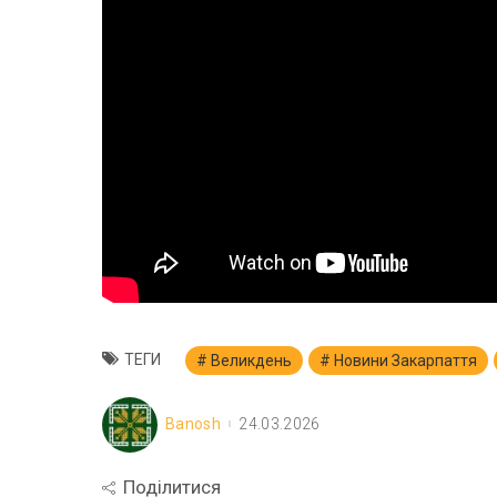
ТЕГИ
Великдень
Новини Закарпаття
Banosh
24.03.2026
Поділитися