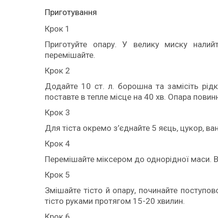
Приготування
Крок 1
Приготуйте опару. У велику миску налий
перемішайте.
Крок 2
Додайте 10 ст. л. борошна та замісіть рідк
поставте в тепле місце на 40 хв. Опара пови
Крок 3
Для тіста окремо з’єднайте 5 яєць, цукор, ва
Крок 4
Перемішайте міксером до однорідної маси. 
Крок 5
Змішайте тісто й опару, починайте поступово
тісто руками протягом 15-20 хвилин.
Крок 6