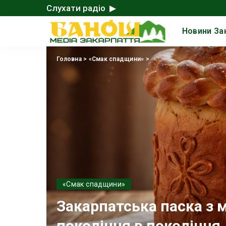
Слухати радіо ▶
Новини За
Головна
>
«Смак спадщини»
>
«Смак спадщини»
Закарпатська паска з 
покоління в покоління