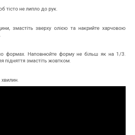
об тісто не липло до рук.
удини, змастіть зверху олією та накрийте харчовою
.
по формах. Наповнюйте форму не більш як на 1/3.
ля підняття змастіть жовтком.
0 хвилин.