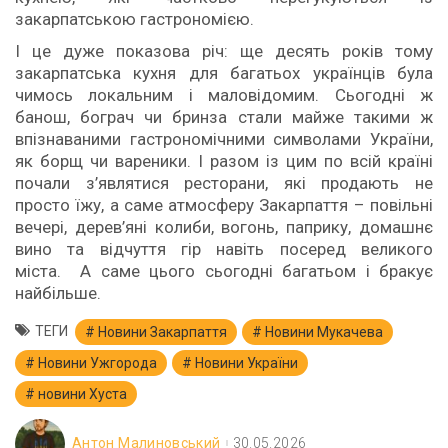
закарпатською гастрономією.
І це дуже показова річ: ще десять років тому
закарпатська кухня для багатьох українців була
чимось локальним і маловідомим. Сьогодні ж
банош, бограч чи бринза стали майже такими ж
впізнаваними гастрономічними символами України,
як борщ чи вареники. І разом із цим по всій країні
почали з’являтися ресторани, які продають не
просто їжу, а саме атмосферу Закарпаття – повільні
вечері, дерев’яні колиби, вогонь, паприку, домашнє
вино та відчуття гір навіть посеред великого
міста. А саме цього сьогодні багатьом і бракує
найбільше.
ТЕГИ
Новини Закарпаття
Новини Мукачева
Новини Ужгорода
Новини України
новини Хуста
Антон Малиновський
30.05.2026