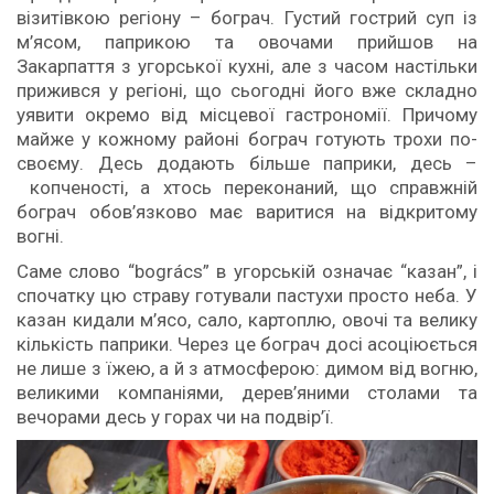
візитівкою регіону – бограч. Густий гострий суп із
м’ясом, паприкою та овочами прийшов на
Закарпаття з угорської кухні, але з часом настільки
прижився у регіоні, що сьогодні його вже складно
уявити окремо від місцевої гастрономії. Причому
майже у кожному районі бограч готують трохи по-
своєму. Десь додають більше паприки, десь –
копченості, а хтось переконаний, що справжній
бограч обов’язково має варитися на відкритому
вогні.
Саме слово “bogrács” в угорській означає “казан”, і
спочатку цю страву готували пастухи просто неба. У
казан кидали м’ясо, сало, картоплю, овочі та велику
кількість паприки. Через це бограч досі асоціюється
не лише з їжею, а й з атмосферою: димом від вогню,
великими компаніями, дерев’яними столами та
вечорами десь у горах чи на подвір’ї.