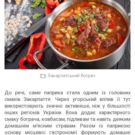
Закарпатський бограч
До речі, саме паприка стала одним із головних
смаків Закарпаття. Через угорський вплив її тут
використовують значно активніше, ніж у більшості
інших регіонів України. Вона додає характерного
смаку бограча, ковбасам, підливам та навіть деяким
домашнім м’ясним стравам. Разом із паприкою
основу місцевої гастрономії формують домашні