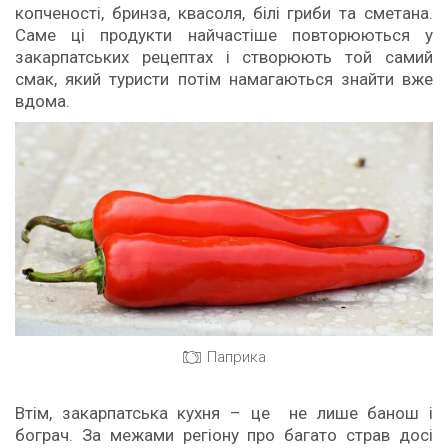
копченості, бринза, квасоля, білі гриби та сметана.
Саме ці продукти найчастіше повторюються у
закарпатських рецептах і створюють той самий
смак, який туристи потім намагаються знайти вже
вдома.
Паприка
Втім, закарпатська кухня – це не лише банош і
бограч. За межами регіону про багато страв досі