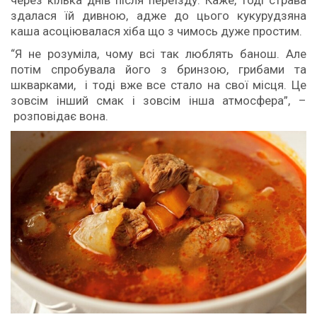
здалася їй дивною, адже до цього кукурудзяна
каша асоціювалася хіба що з чимось дуже простим.
“Я не розуміла, чому всі так люблять банош. Але
потім спробувала його з бринзою, грибами та
шкварками, і тоді вже все стало на свої місця. Це
зовсім інший смак і зовсім інша атмосфера”, –
розповідає вона.