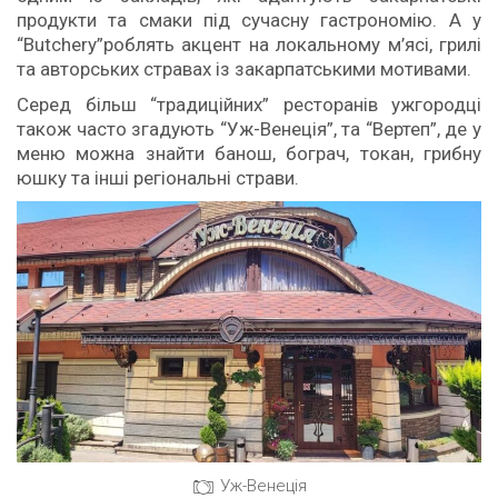
продукти та смаки під сучасну гастрономію. А у
“Butchery”роблять акцент на локальному м’ясі, грилі
та авторських стравах із закарпатськими мотивами.
Серед більш “традиційних” ресторанів ужгородці
також часто згадують “Уж-Венеція”, та “Вертеп”, де у
меню можна знайти банош, бограч, токан, грибну
юшку та інші регіональні страви.
Уж-Венеція