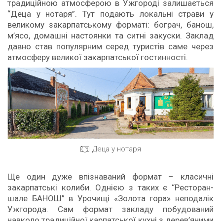
традиційною атмосферою в Ужгороді залишається
“Деца у нотаря”. Тут подають локальні страви у
великому закарпатському форматі: бограч, банош,
м’ясо, домашні настоянки та ситні закуски. Заклад
давно став популярним серед туристів саме через
атмосферу великої закарпатської гостинності.
Деца у нотаря
Ще один дуже впізнаваний формат – класичні
закарпатські колиби. Однією з таких є “Ресторан-
шале БАНОШ” в Урочищі «Золота гора» неподалік
Ужгорода. Сам формат закладу побудований
навколо традиційної карпатської кухні з дерев’яними