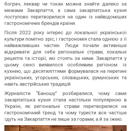
бограч, леквар чи токан можна знайти далеко за
межами Закарпаття, а сама закарпатська кухня
поступово перетворилася на один із найвідоміших
гастрономічних брендів країни.
Після 2022 року інтерес до локальної української
культури помітно зріс, і гастрономія стала однією з її
найважливіших частин. Люди почали активніше
відкривати для себе регіональні страви, локальні
рецепти та історії, які стоять за ними. Закарпаття у
цьому сенсі виявилося особливим регіоном: із
кухнею, що десятиліттями формувалася на перетині
українських, угорських, словацьких, румунських та
навіть австрійських традицій.
Журналісти “Баношу” розбиралися, чому саме
закарпатська кухня стала настільки популярною в
Україні, як регіональні страви перетворилися на
гастрономічний тренд та чому туристи все частіше
їдуть на Закарпаття не лише за горами, а й за їжею.