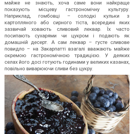
майже не знають, хоча саме вони найкраще
показують місцеву гастрономічну культуру.
Наприклад, гомбовці – солодкі кульки з
картопляного або сирного тіста, всередині яких
зазвичай ховають сливовий леквар. Їх часто
посипають сухарями чи цукром і подають як
домашній десерт. А сам леквар – густе сливове
повидло – на Закарпатті взагалі вважають майже
окремою гастрономічною традицією. У деяких
селах його досі готують годинами у великих казанах,
повільно виварюючи сливи без цукру.