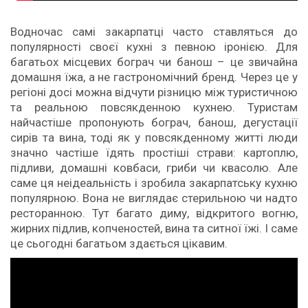
Водночас самі закарпатці часто ставляться до
популярності своєї кухні з певною іронією. Для
багатьох місцевих бограч чи банош – це звичайна
домашня їжа, а не гастрономічний бренд. Через це у
регіоні досі можна відчути різницю між туристичною
та реальною повсякденною кухнею. Туристам
найчастіше пропонують бограч, банош, дегустації
сирів та вина, тоді як у повсякденному житті люди
значно частіше їдять простіші страви: картоплю,
підливи, домашні ковбаси, гриби чи квасолю. Але
саме ця неідеальність і зробила закарпатську кухню
популярною. Вона не виглядає стерильною чи надто
ресторанною. Тут багато диму, відкритого вогню,
жирних підлив, копченостей, вина та ситної їжі. І саме
це сьогодні багатьом здається цікавим.