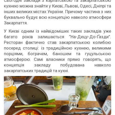
Сьогодні заклади з карпатською та закарпатською
кухнею можна знайти у Києві, Львові, Одесі, Дніпрі та
інших великих містах України. Причому частина з них
буквально будує всю концепцію навколо атмосфери
Закарпаття.
У Києві одним із найвідоміших таких закладів уже
багато років залишається “На-Децу-До-Ґазди”.
Ресторан фактично став закарпатською колибою
посеред столиці: із традиційною кухнею, великими
порціями, бограчем, баношем та гуцульською
атмосферою. Самі власники прямо говорять, що
концепція закладу побудована навколо
закарпатських традицій та кухні.