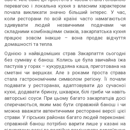
перевагою і локальна кухня з власним характером
почала викликати значно більший інтерес. У час,
коли ресторани по всій країні часто намагаються
здивувати людей незвичними подачами чи
складними комбінаціями смаків, закарпатська кухня
працює зовсім інакше – вона продає відчуття
домашності та тепла.
Однією з найвідоміших страв Закарпаття сьогодні
без сумніву є банош. Колись це була звичайна їжа
пастухів у горах – кукурудзяна каша, приготована на
сметані чи вершках. Але з роками проста страва
стала гастрономічним символом регіону. Її почали
подавати у ресторанах, адаптовувати до сучасної
кухні, додавати бринзу, шкварки, білі гриби чи навіть
авторські соуси. При цьому багато закарпатців досі
сперечаються, яким має бути справжній банош і чи
можна вважати автентичними ресторанні версії цієї
страви. У гірських районах багато людей переконані:
справжній банош потрібно варити лише у казані на
відкритому вогні та постійно помішувати дерев’яною