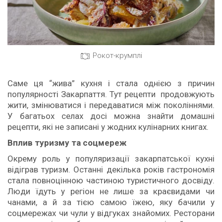
Рокот-крумплі
Саме ця “жива” кухня і стала однією з причин
популярності Закарпаття. Тут рецепти продовжують
жити, змінюватися і передаватися між поколіннями.
У багатьох селах досі можна знайти домашні
рецепти, які не записані у жодних кулінарних книгах.
Вплив туризму та соцмереж
Окрему роль у популяризації закарпатської кухні
відіграв туризм. Останні декілька років гастрономія
стала повноцінною частиною туристичного досвіду.
Люди їдуть у регіон не лише за краєвидами чи
чанами, а й за тією самою їжею, яку бачили у
соцмережах чи чули у відгуках знайомих. Ресторани