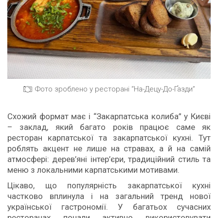
Фото зроблено у ресторані “На-Децу-До-Ґазди”
Схожий формат має і “Закарпатська колиба” у Києві
– заклад, який багато років працює саме як
ресторан карпатської та закарпатської кухні. Тут
роблять акцент не лише на стравах, а й на самій
атмосфері: дерев’яні інтер’єри, традиційний стиль та
меню з локальними карпатськими мотивами.
Цікаво, що популярність закарпатської кухні
частково вплинула і на загальний тренд нової
української гастрономії. У багатьох сучасних
ресторанах почали активно використовувати