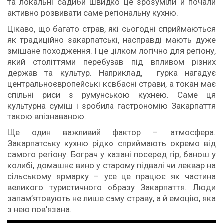
та локальні садиби швидко це зрозуміли й почали
активно розвивати саме регіональну кухню.
Цікаво, що багато страв, які сьогодні сприймаються
як традиційно закарпатські, насправді мають дуже
змішане походження. І це цілком логічно для регіону,
який століттями перебував під впливом різних
держав та культур. Наприклад, гурка нагадує
центральноєвропейські ковбасні страви, а токан має
спільні риси з румунською кухнею. Саме ця
культурна суміш і зробила гастрономію Закарпаття
такою впізнаваною.
Ще один важливий фактор – атмосфера.
Закарпатську кухню рідко сприймають окремо від
самого регіону. Бограч у казані посеред гір, банош у
колибі, домашнє вино у старому підвалі чи леквар на
сільському ярмарку – усе це працює як частина
великого туристичного образу Закарпаття. Люди
запам’ятовують не лише саму страву, а й емоцію, яка
з нею пов’язана.