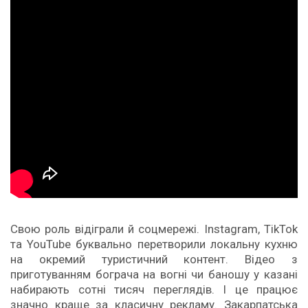
Свою роль відіграли й соцмережі. Instagram, TikTok
та YouTube буквально перетворили локальну кухню
на окремий туристичний контент. Відео з
приготуванням бограча на вогні чи баношу у казані
набирають сотні тисяч переглядів. І це працює
значно краще за класичну рекламу. Закарпатська