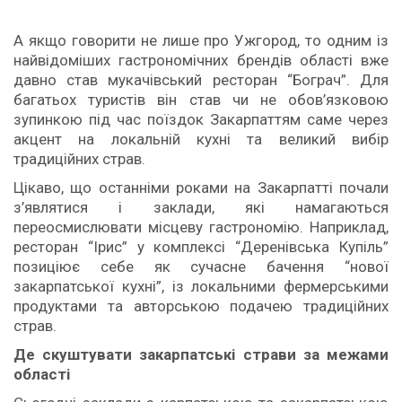
А якщо говорити не лише про Ужгород, то одним із
найвідоміших гастрономічних брендів області вже
давно став мукачівський ресторан “Бограч”. Для
багатьох туристів він став чи не обов’язковою
зупинкою під час поїздок Закарпаттям саме через
акцент на локальній кухні та великий вибір
традиційних страв.
Цікаво, що останніми роками на Закарпатті почали
з’являтися і заклади, які намагаються
переосмислювати місцеву гастрономію. Наприклад,
ресторан “Ірис” у комплексі “Деренівська Купіль”
позиціює себе як сучасне бачення “нової
закарпатської кухні”, із локальними фермерськими
продуктами та авторською подачею традиційних
страв.
Де
скуштувати закарпатські страви за межами
області