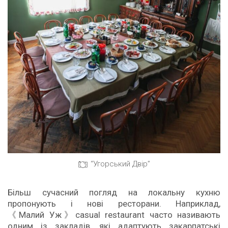
“Угорський Двір”
Більш сучасний погляд на локальну кухню
пропонують і нові ресторани. Наприклад,
《Малий Уж》casual restaurant часто називають
одним із закладів, які адаптують закарпатські