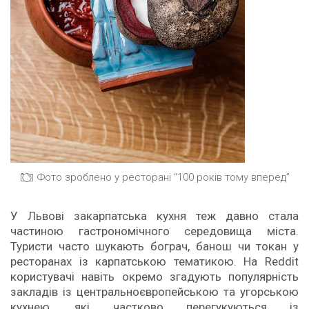
Фото зроблено у ресторані “100 років тому вперед”
У Львові закарпатська кухня теж давно стала
частиною гастрономічного середовища міста.
Туристи часто шукають бограч, банош чи токан у
ресторанах із карпатською тематикою. На Reddit
користувачі навіть окремо згадують популярність
закладів із центральноєвропейською та угорською
кухнею, які частково перегукуються із