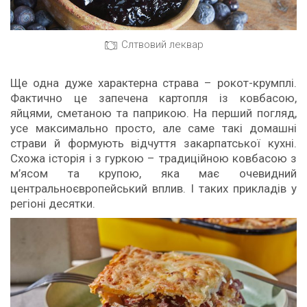
Слтвовий леквар
Ще одна дуже характерна страва – рокот-крумплі.
Фактично це запечена картопля із ковбасою,
яйцями, сметаною та паприкою. На перший погляд,
усе максимально просто, але саме такі домашні
страви й формують відчуття закарпатської кухні.
Схожа історія і з гуркою – традиційною ковбасою з
м’ясом та крупою, яка має очевидний
центральноєвропейський вплив. І таких прикладів у
регіоні десятки.