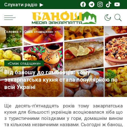
Слухати радіо ▶
Головна
>
«Смак спадщини»
>
«Смак спадщини»
Від баношу до гомбовців: чому
закарпатська кухня стала популярною по
всій Україні
Ще десять-п’ятнадцять років тому закарпатська
кухня для більшості українців асоціювалася хіба що
з туристичними поїздками у гори, домашнім вином
та кількома незвичними назвами. Сьогодні ж банош,