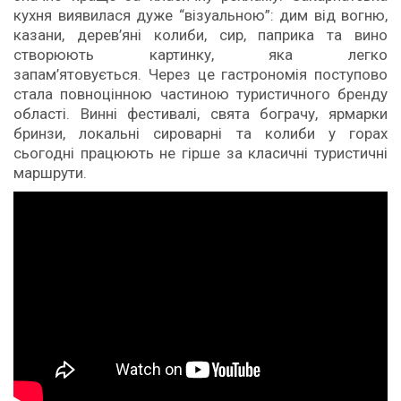
кухня виявилася дуже “візуальною”: дим від вогню,
казани, дерев’яні колиби, сир, паприка та вино
створюють картинку, яка легко
запам’ятовується. Через це гастрономія поступово
стала повноцінною частиною туристичного бренду
області. Винні фестивалі, свята бограчу, ярмарки
бринзи, локальні сироварні та колиби у горах
сьогодні працюють не гірше за класичні туристичні
маршрути.