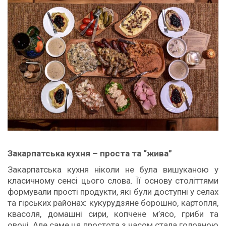
Закарпатська кухня – проста та “жива”
Закарпатська кухня ніколи не була вишуканою у
класичному сенсі цього слова. Її основу століттями
формували прості продукти, які були доступні у селах
та гірських районах: кукурудзяне борошно, картопля,
квасоля, домашні сири, копчене м’ясо, гриби та
овочі. Але саме ця простота з часом стала головною