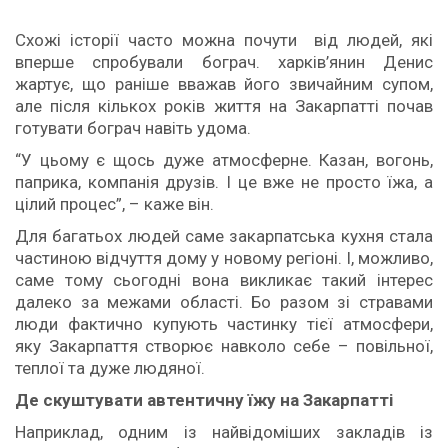
Схожі історії часто можна почути від людей, які
вперше спробували бограч. харків’янин Денис
жартує, що раніше вважав його звичайним супом,
але після кількох років життя на Закарпатті почав
готувати бограч навіть удома.
“У цьому є щось дуже атмосферне. Казан, вогонь,
паприка, компанія друзів. І це вже не просто їжа, а
цілий процес”, – каже він.
Для багатьох людей саме закарпатська кухня стала
частиною відчуття дому у новому регіоні. І, можливо,
саме тому сьогодні вона викликає такий інтерес
далеко за межами області. Бо разом зі стравами
люди фактично купують частинку тієї атмосфери,
яку Закарпаття створює навколо себе – повільної,
теплої та дуже людяної.
Де скуштувати автентичну їжу на Закарпатті
Наприклад, одним із найвідоміших закладів із