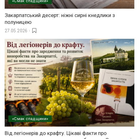
«Смак спадщини»
Закарпатський десерт: ніжні сирні кнедлики з
полуницею
27.05.2026
«Смак спадщини»
Від легіонерів до крафту. Цікаві факти про