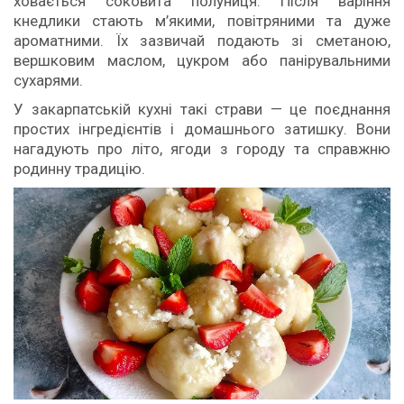
ховається соковита полуниця. Після варіння
кнедлики стають м’якими, повітряними та дуже
ароматними. Їх зазвичай подають зі сметаною,
вершковим маслом, цукром або панірувальними
сухарями.
У закарпатській кухні такі страви — це поєднання
простих інгредієнтів і домашнього затишку. Вони
нагадують про літо, ягоди з городу та справжню
родинну традицію.