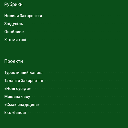
Рубрики
Новини Закарпаття
Звідусіль
Особливе
Хто ми такі
Проєкти
Туристичний Банош
Таланти Закарпаття
«Нові сусіди»
Машина часу
«Смак спадщини»
Еко-банош