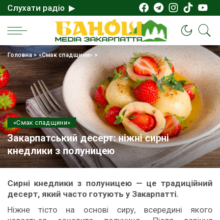
Слухати радіо ▶
Головна
>
«Смак спадщини»
>
«Смак спадщини»
Закарпатський десерт: ніжні сирні
кнедлики з полуницею
Сирні кнедлики з полуницею — це традиційний
десерт, який часто готують у Закарпатті.
Ніжне тісто на основі сиру, всередині якого