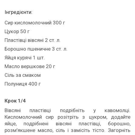
Інгредієнти:
Сир кисломолочний 300 г
Цукор 50 г
Пластівці вівсяні 2 ст. л.
Борошно пшеничне 3 ст. л.
Яйця курячі 1 шт.
Масло вершкове 20 г
Сіль за смаком
Полуниця 400 г
Крок 1/4
Вівсяні пластівці подрібніть у кавомолці.
Кисломолочний сир розітріть з цукром, додайте
яйце, подрібнені вівсяні пластівці, борошно,
розм’якшене масло, сіль і замісіть тісто. Загорніть