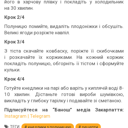
його в харчову плівку і покладіть у холодильник
на 30 хвилин.
Крок 2/4
Полуницю помийте, видаліть плодоніжки і обсушіть.
Великі ягоди розріжте навпіл.
Крок 3/4
З тіста скачайте ковбаску, поріжте її скибочками
і розкачайте їх коржиками. На кожний коржик
покладіть полуницю, обгорніть її тістом і сформуйте
кульки.
Крок 4/4
Готуйте кнедлики на парі або варіть у киплячій воді 8-
10 хвилин. Дістаньте готові вироби шумівкою,
викладіть у глибоку тарілку і подавайте зі сметаною.
Підписуйтеся на “Банош” медіа Закарпаття:
Instagram |
Telegram
ТЕГИ
кнедлики з полуницею
рецепти