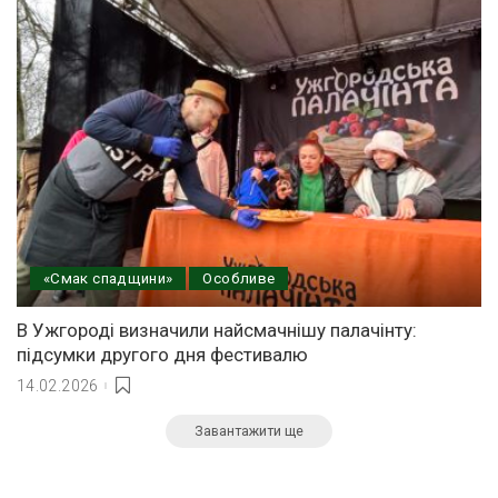
«Смак спадщини»
Особливе
В Ужгороді визначили найсмачнішу палачінту:
підсумки другого дня фестивалю
14.02.2026
Завантажити ще