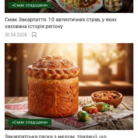
«Смак спадщини»
Смак Закарпаття: 10 автентичних страв, у яких
захована історія регіону
30.04.2026
«Смак спадщини»
Закарпатська паска з медом: традиції, що