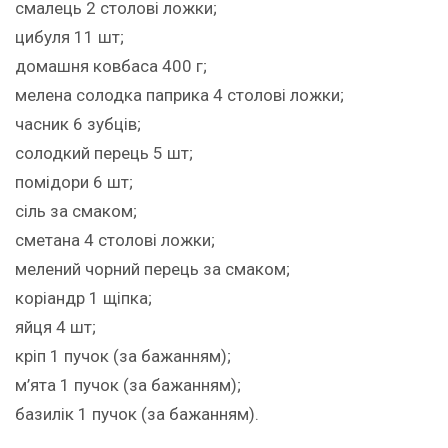
смалець 2 столові ложки;
цибуля 11 шт;
домашня ковбаса 400 г;
мелена солодка паприка 4 столові ложки;
часник 6 зубців;
солодкий перець 5 шт;
помідори 6 шт;
сіль за смаком;
сметана 4 столові ложки;
мелений чорний перець за смаком;
коріандр 1 щіпка;
яйця 4 шт;
кріп 1 пучок (за бажанням);
м’ята 1 пучок (за бажанням);
базилік 1 пучок (за бажанням).