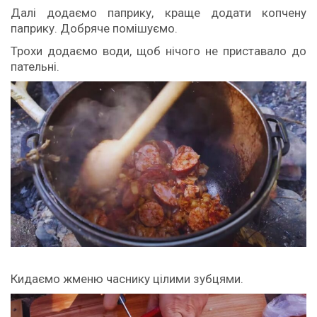
Далі додаємо паприку, краще додати копчену
паприку. Добряче помішуємо.
Трохи додаємо води, щоб нічого не приставало до
пательні.
Кидаємо жменю часнику цілими зубцями.