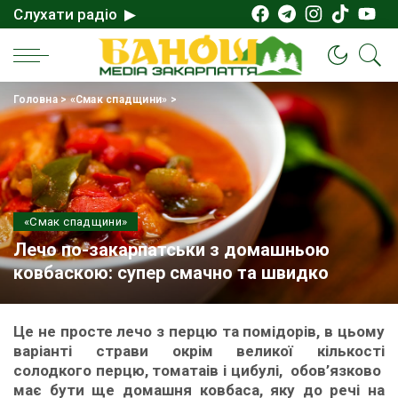
Слухати радіо ▶
Головна
>
«Смак спадщини»
>
«Смак спадщини»
Лечо по-закарпатськи з домашньою
ковбаскою: супер смачно та швидко
Це не просте лечо з перцю та помідорів, в цьому
варіанті страви окрім великої кількості
солодкого перцю, томатаів і цибулі, обов’язково
має бути ще домашня ковбаса, яку до речі на