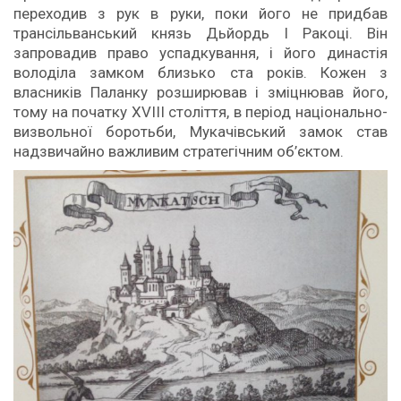
переходив з рук в руки, поки його не придбав
трансільванський князь Дьйордь I Ракоці. Він
запровадив право успадкування, і його династія
володіла замком близько ста років. Кожен з
власників Паланку розширював і зміцнював його,
тому на початку XVIII століття, в період національно-
визвольної боротьби, Мукачівський замок став
надзвичайно важливим стратегічним об’єктом.