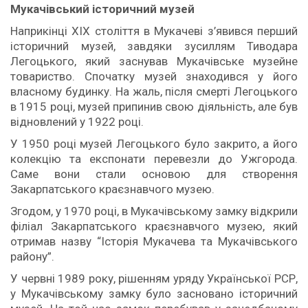
Мукачівський історичний музей
Наприкінці XIX століття в Мукачеві з’явився перший
історичний музей, завдяки зусиллям Тиводара
Легоцького, який заснував Мукачівське музейне
товариство. Спочатку музей знаходився у його
власному будинку. На жаль, після смерті Легоцького
в 1915 році, музей припинив свою діяльність, але був
відновлений у 1922 році.
У 1950 році музей Легоцького було закрито, а його
колекцію та експонати перевезли до Ужгорода.
Саме вони стали основою для створення
Закарпатського краєзнавчого музею.
Згодом, у 1970 році, в Мукачівському замку відкрили
філіал Закарпатського краєзнавчого музею, який
отримав назву “Історія Мукачева та Мукачівського
району”.
У червні 1989 року, рішенням уряду Української РСР,
у Мукачівському замку було засновано історичний