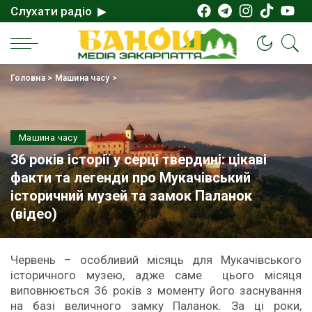
Слухати радіо ▶
Головна
>
Машина часу
>
Машина часу
36 років історії у серці твердині: цікаві
факти та легенди про Мукачівський
історичний музей та замок Паланок
(відео)
Червень – особливий місяць для Мукачівського
історичного музею, адже саме цього місяця
виповнюється 36 років з моменту його заснування
на базі величного замку Паланок. За ці роки,