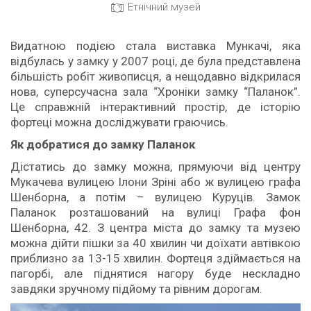
Етнічний музей
Видатною подією стала виставка Мункачі, яка
відбулась у замку у 2007 році, де була представлена
більшість робіт живописця, а нещодавно відкрилася
нова, суперсучасна зала “Хроніки замку “Паланок”.
Це справжній інтерактивний простір, де історію
фортеці можна досліджувати граючись.
Як добратися до замку Паланок
Дістатись до замку можна, прямуючи від центру
Мукачева вулицею Ілони Зріні або ж вулицею графа
Шенборна, а потім – вулицею Куруців. Замок
Паланок розташований на вулиці Графа фон
Шенборна, 42. З центра міста до замку та музею
можна дійти пішки за 40 хвилин чи доїхати автівкою
приблизно за 13-15 хвилин. Фортеця здіймається на
пагорбі, але піднятися нагору буде нескладно
завдяки зручному підйому та рівним дорогам.