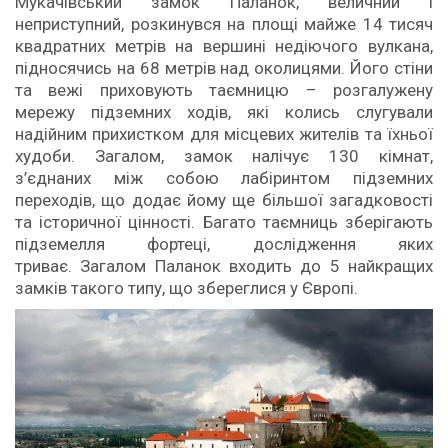
Мукачівський замок Паланок, величний і
неприступний, розкинувся на площі майже 14 тисяч
квадратних метрів на вершині недіючого вулкана,
підносячись на 68 метрів над околицями. Його стіни
та вежі приховують таємницю – розгалужену
мережу підземних ходів, які колись слугували
надійним прихистком для місцевих жителів та їхньої
худоби. Загалом, замок налічує 130 кімнат,
з’єднаних між собою лабіринтом підземних
переходів, що додає йому ще більшої загадковості
та історичної цінності. Багато таємниць зберігають
підземелля фортеці, дослідження яких
триває. Загалом Паланок входить до 5 найкращих
замків такого типу, що збереглися у Європі.