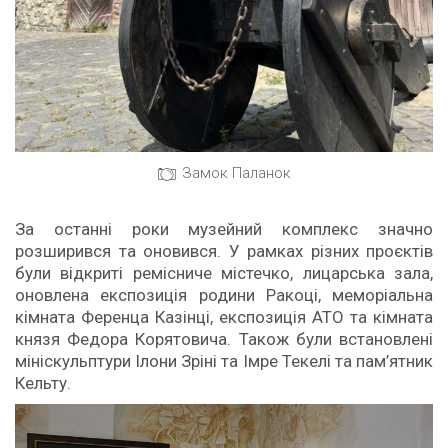
Замок Паланок
За останні роки музейний комплекс значно
розширився та оновився. У рамках різних проєктів
були відкриті ремісниче містечко, лицарська зала,
оновлена експозиція родини Ракоці, меморіальна
кімната Ференца Казінці, експозиція АТО та кімната
князя Федора Корятовича. Також були встановлені
мініскульптури Ілони Зріні та Імре Текелі та пам’ятник
Кельту.