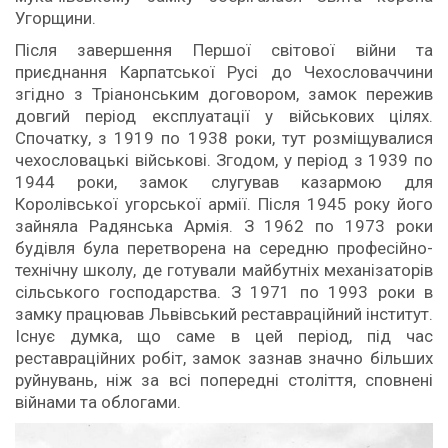
Угорщини.
Після завершення Першої світової війни та
приєднання Карпатської Русі до Чехословаччини
згідно з Тріанонським договором, замок пережив
довгий період експлуатації у військових цілях.
Спочатку, з 1919 по 1938 роки, тут розміщувалися
чехословацькі військові. Згодом, у період з 1939 по
1944 роки, замок слугував казармою для
Королівської угорської армії. Після 1945 року його
зайняла Радянська Армія. З 1962 по 1973 роки
будівля була перетворена на середню професійно-
технічну школу, де готували майбутніх механізаторів
сільського господарства. З 1971 по 1993 роки в
замку працював Львівський реставраційний інститут.
Існує думка, що саме в цей період, під час
реставраційних робіт, замок зазнав значно більших
руйнувань, ніж за всі попередні століття, сповнені
війнами та облогами.