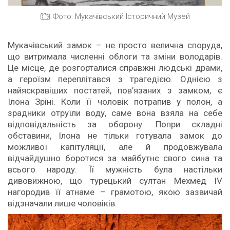
Фото: Мукачівський Історичний Музей
Мукачівський замок – не просто велична споруда,
що витримала численні облоги та зміни володарів.
Це місце, де розгорталися справжні людські драми,
а героїзм переплітався з трагедією. Однією з
найяскравіших постатей, пов’язаних з замком, є
Ілона Зріні. Коли її чоловік потрапив у полон, а
зрадники отруїли воду, саме вона взяла на себе
відповідальність за оборону. Попри складні
обставини, Ілона не тільки готувала замок до
можливої капітуляції, але й продовжувала
відчайдушно боротися за майбутнє свого сина та
всього народу. Її мужність була настільки
дивовижною, що турецький султан Мехмед IV
нагородив її атнаме – грамотою, якою зазвичай
відзначали лише чоловіків.