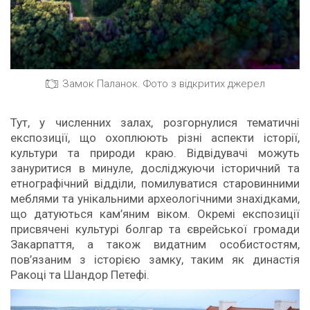
Замок Паланок. Фото з відкритих джерел
Тут, у численних залах, розгорнулися тематичні
експозиції, що охоплюють різні аспекти історії,
культури та природи краю. Відвідувачі можуть
зануритися в минуле, досліджуючи історичний та
етнографічний відділи, помилуватися старовинними
меблями та унікальними археологічними знахідками,
що датуються кам’яним віком. Окремі експозиції
присвячені культурі болгар та єврейської громади
Закарпаття, а також видатним особистостям,
пов’язаним з історією замку, таким як династія
Ракоці та Шандор Петефі.