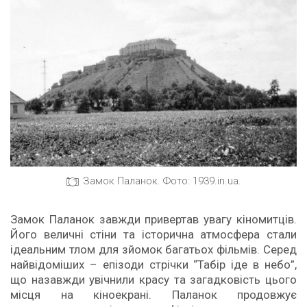
Замок Паланок. Фото: 1939.in.ua.
Замок Паланок завжди привертав увагу кіномитців.
Його величні стіни та історична атмосфера стали
ідеальним тлом для зйомок багатьох фільмів. Серед
найвідоміших – епізоди стрічки “Табір іде в небо”,
що назавжди увічнили красу та загадковість цього
місця на кіноекрані. Паланок продовжує