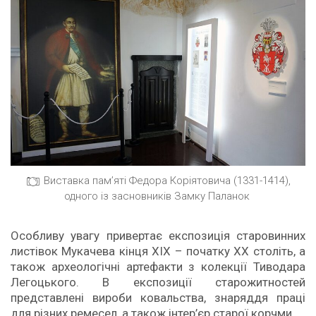
Виставка пам’яті Федора Коріятовича (1331-1414),
одного із засновників Замку Паланок
Особливу увагу привертає експозиція старовинних
листівок Мукачева кінця XIX – початку XX століть, а
також археологічні артефакти з колекції Тиводара
Легоцького. В експозиції старожитностей
представлені вироби ковальства, знаряддя праці
для різних ремесел, а також інтер’єр старої корчми.