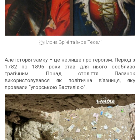
Ілона Зріні та Імре Текелі
Але історія замку – це не лише про героїзм. Період з
1782 по 1896 роки став для нього особливо
трагічним. Понад століття Паланок
використовувався як політична в’язниця, яку
прозвали “угорською Бастилією”.