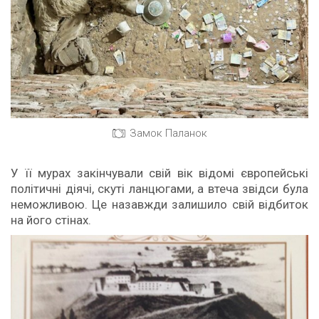
Замок Паланок
У її мурах закінчували свій вік відомі європейські
політичні діячі, скуті ланцюгами, а втеча звідси була
неможливою. Це назавжди залишило свій відбиток
на його стінах.