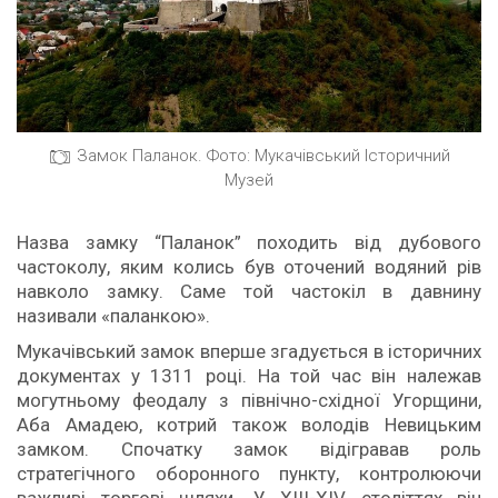
Замок Паланок. Фото: Мукачівський Історичний
Музей
Назва замку “Паланок” походить від дубового
частоколу, яким колись був оточений водяний рів
навколо замку. Саме той частокіл в давнину
називали «паланкою».
Мукачівський замок вперше згадується в історичних
документах у 1311 році. На той час він належав
могутньому феодалу з північно-східної Угорщини,
Аба Амадею, котрий також володів Невицьким
замком. Спочатку замок відігравав роль
стратегічного оборонного пункту, контролюючи