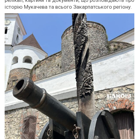
реліквії, картини та документи, що розповідають про
історію Мукачева та всього Закарпатського регіону.