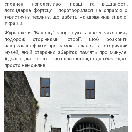
сповнені наполегливої праці та відданості,
легендарна фортеця перетворилася на справжню
туристичну перлину, що вабить мандрівників зі всієї
України.
Журналісти “Баношу” запрошують вас у захопливу
подорож сторінками історії, щоб розкрити
найцікавіші факти про замок Паланок та історичний
музей, який старанно зберігає пам’ять про минуле.
Адже ці дві історії тісно переплетені, і одна без одної
просто неможливі.