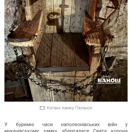
Катівні замку Паланок
У буремні часи наполеонівських війн у
мукачівському замку зберігалася Свята корона