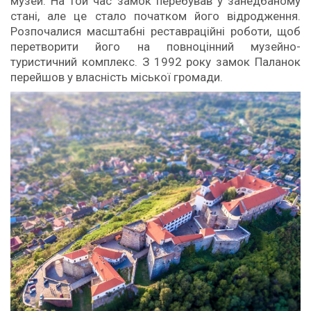
музей. На той час замок перебував у занедбаному
стані, але це стало початком його відродження.
Розпочалися масштабні реставраційні роботи, щоб
перетворити його на повноцінний музейно-
туристичний комплекс. З 1992 року замок Паланок
перейшов у власність міської громади.