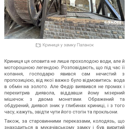
Криниця у замку Паланок
Криниця ця оповита не лише прохолодою води, але й
моторошною легендою. Розповідають, що під час її
копання, господарю явився сам нечистий з
пропозицією, від якої важко було відмовитись: вода
в обмін на золото. Але Федір виявився не промах і
перехитрив диявола, віддавши йому мізерний
мішечок з двома монетами. Ображений та
обдурений, диявол зник у глибинах криниці, і з того
часу, кажуть, звідти чути його стогін та прокльони.
Також, за старовинними переказами, колодязь, що
знаходиться в мукачівському замку і був виритий