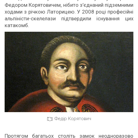
Федором Корятовичем, нібито з’єднаний підземними
ходами з річкою Латорицею. У 2008 році професійні
альпіністи-скелелази підтвердили існування цих
катакомб.
Федір Корятович
Протягом багатьох століть замок неодноразово