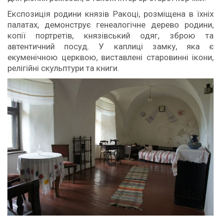
Експозиція родини князів Ракоці, розміщена в їхніх
палатах, демонструє генеалогічне дерево родини,
копії портретів, князівський одяг, зброю та
автентичний посуд. У каплиці замку, яка є
екуменічною церквою, виставлені старовинні ікони,
релігійні скульптури та книги.