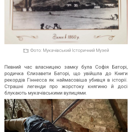
Фото: Мукачівський Історичний Музей
Певний час власницею замку була Софія Баторі,
родичка Єлизавети Баторі, що увійшла до Книги
рекордів Гіннесса як наймасовіша убивця в історії.
Страшні легенди про жорстоку княгиню й досі
блукають мукачівськими вулицями.