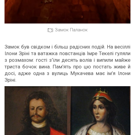
Замок Паланок
Замок був свідком і більш радісних подій. На весіллі
Ілони Зріні та ватажка повстанців Імре Текелі гуляли
з розмахом: гості з’їли десять волів і випили майже
триста бочок вина. Пам’ять про цю постать живе й
досі, адже одна з вулиць Мукачева має ім’я Ілони
Зріні.