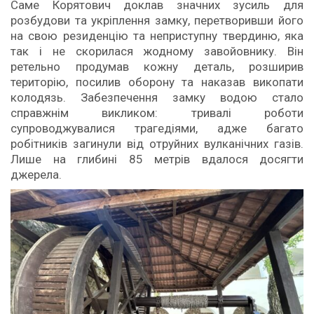
Саме Корятович доклав значних зусиль для
розбудови та укріплення замку, перетворивши його
на свою резиденцію та неприступну твердиню, яка
так і не скорилася жодному завойовнику. Він
ретельно продумав кожну деталь, розширив
територію, посилив оборону та наказав викопати
колодязь. Забезпечення замку водою стало
справжнім викликом: тривалі роботи
супроводжувалися трагедіями, адже багато
робітників загинули від отруйних вулканічних газів.
Лише на глибині 85 метрів вдалося досягти
джерела.