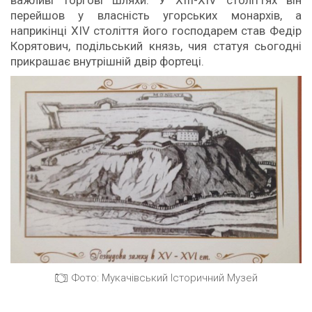
важливі торгові шляхи. У XIII-XIV століттях він
перейшов у власність угорських монархів, а
наприкінці XIV століття його господарем став Федір
Корятович, подільський князь, чия статуя сьогодні
прикрашає внутрішній двір фортеці.
Фото: Мукачівський Історичний Музей