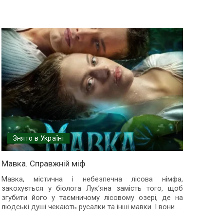
Знято в Україні
Мавка. Справжній міф
Мавка, містична і небезпечна лісова німфа,
закохується у біолога Лук’яна замість того, щоб
згубити його у таємничому лісовому озері, де на
людські душі чекають русалки та інші мавки. І вони
...