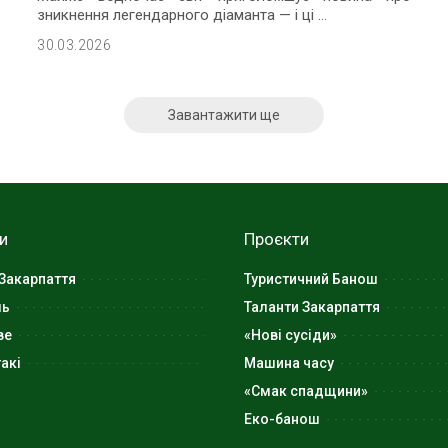
зникнення легендарного діаманта — і ці
...
30.03.2026
Завантажити ще
и
Проєкти
Закарпаття
Туристичний Банош
ль
Таланти Закарпаття
ве
«Нові сусіди»
акі
Машина часу
«Смак спадщини»
Еко-банош