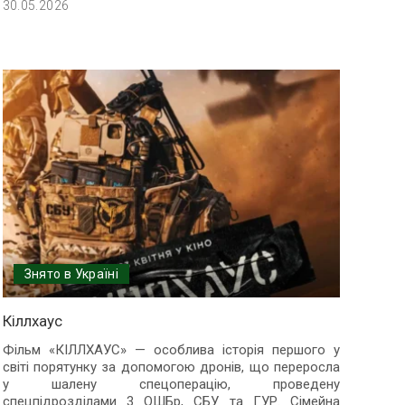
30.05.2026
Знято в Україні
Кіллхаус
Фільм «КІЛЛХАУС» — особлива історія першого у
світі порятунку за допомогою дронів, що переросла
у шалену спецоперацію, проведену
спецпідрозділами 3 ОШБр, СБУ та ГУР. Сімейна