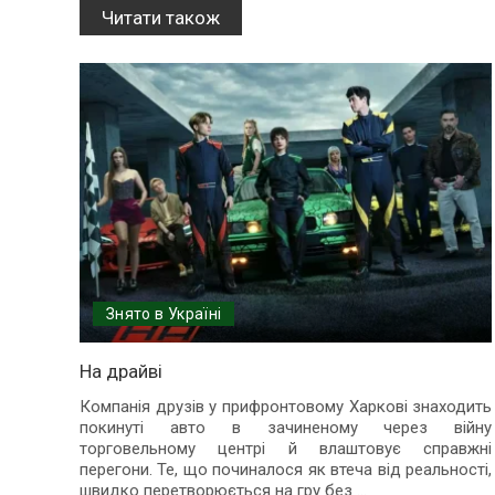
Читати також
Знято в Україні
На драйві
Компанія друзів у прифронтовому Харкові знаходить
покинуті авто в зачиненому через війну
торговельному центрі й влаштовує справжні
перегони. Те, що починалося як втеча від реальності,
швидко перетворюється на гру без
...