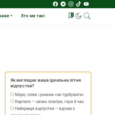
0
каве
Хто ми такі
Як виглядає ваша ідеальна літня
відпустка?
Море, пляж і режим «не турбувати».
Карпати — свіже повітря, гори й чан.
Найкраща відпустка — вдома з