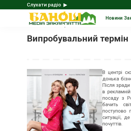
Слухати радіо ▶
Новини За
Головна
>
Знято в Україні
>
Випробувальний термін
В центрі сю
донька бізн
Після зради
в рекламній
посаду з Р
бачить сві
поступово п
ситуації, д
почуттів.