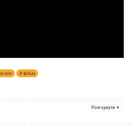
е кіно
фільм
Розгорнути ▼