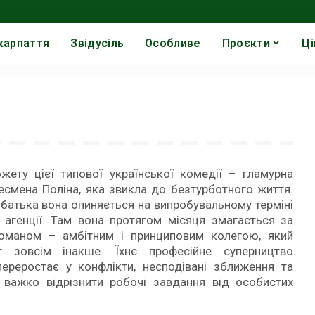
карпаття
Звідусіль
Особливе
Проєкти
Ці
жету цієї типової української комедії – гламурна
есмена Поліна, яка звикла до безтурботного життя.
 батька вона опиняється на випробувальному терміні
 агенції. Там вона протягом місяця змагається за
оманом – амбітним і принциповим колегою, який
т зовсім інакше. Їхнє професійне суперництво
ереростає у конфлікти, несподівані зближення та
е важко відрізнити робочі завдання від особистих