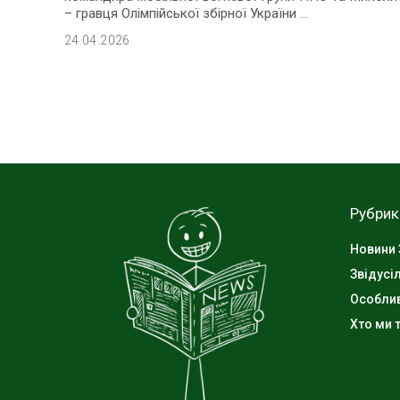
– гравця Олімпійської збірної України
...
24.04.2026
Рубрик
Новини 
Звідусі
Особли
Хто ми т