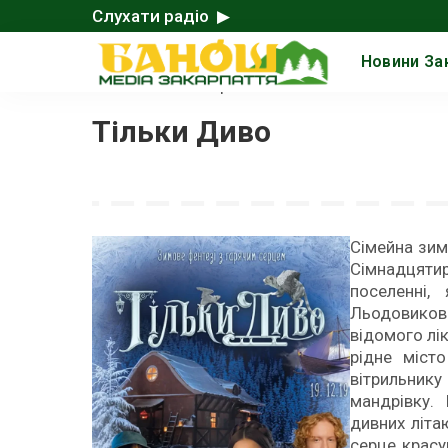
Слухати радіо ▶
Новини За
Головна
>
Знято в Україні
>
Тільки Диво
Сімейна зим
Сімнадцятир
поселенні
Льодовиково
відомого лі
рідне міст
вітрильни
мандрівку. 
дивних літа
серце красу