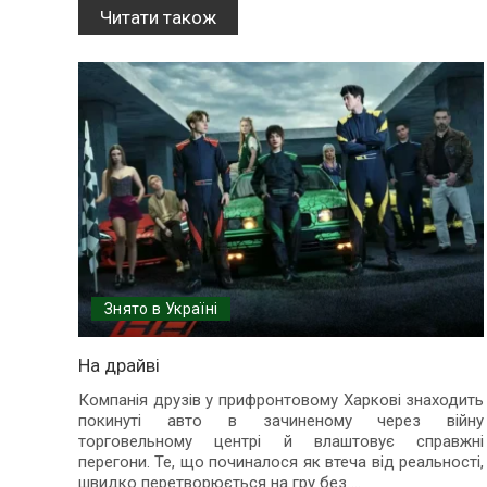
Читати також
Знято в Україні
На драйві
Компанія друзів у прифронтовому Харкові знаходить
покинуті авто в зачиненому через війну
торговельному центрі й влаштовує справжні
перегони. Те, що починалося як втеча від реальності,
швидко перетворюється на гру без
...