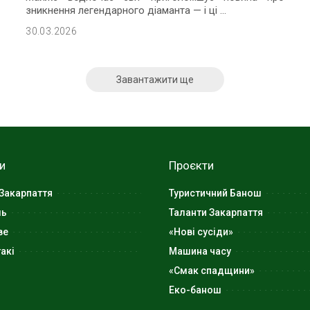
зникнення легендарного діаманта — і ці
...
30.03.2026
Завантажити ще
и
Проєкти
Закарпаття
Туристичний Банош
ль
Таланти Закарпаття
ве
«Нові сусіди»
акі
Машина часу
«Смак спадщини»
Еко-банош