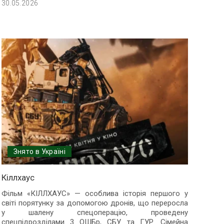
30.05.2026
Знято в Україні
Кіллхаус
Фільм «КІЛЛХАУС» — особлива історія першого у
світі порятунку за допомогою дронів, що переросла
у шалену спецоперацію, проведену
спецпідрозділами 3 ОШБр, СБУ та ГУР. Сімейна