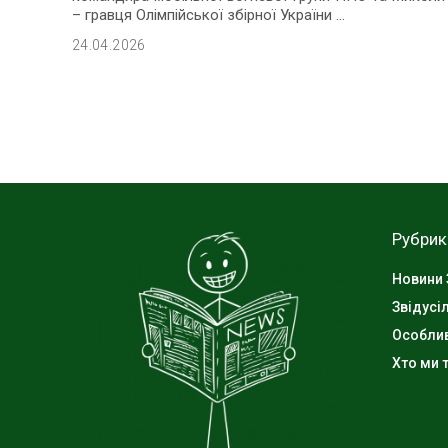
– гравця Олімпійської збірної України
...
24.04.2026
Рубрик
Новини 
Звідусі
Особли
Хто ми т