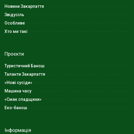
Новини Закарпаття
Звідусіль
Особливе
Хто ми такі
Проєкти
Туристичний Банош
Таланти Закарпаття
«Нові сусіди»
Машина часу
«Смак спадщини»
Еко-банош
Інформація