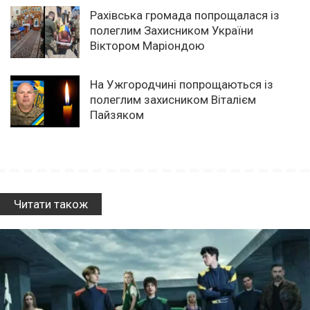
Рахівська громада попрощалася із
полеглим Захисником України
Віктором Маріондою
На Ужгородчині попрощаються із
полеглим захисником Віталієм
Пайзяком
Читати також