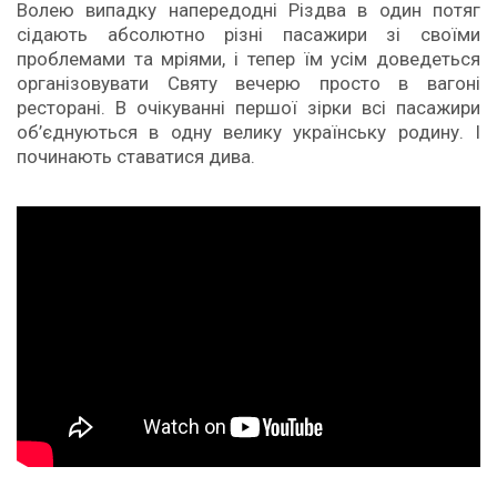
Волею випадку напередодні Різдва в один потяг
сідають абсолютно різні пасажири зі своїми
проблемами та мріями, і тепер їм усім доведеться
організовувати Святу вечерю просто в вагоні
ресторані. В очікуванні першої зірки всі пасажири
об’єднуються в одну велику українську родину. І
починають ставатися дива.