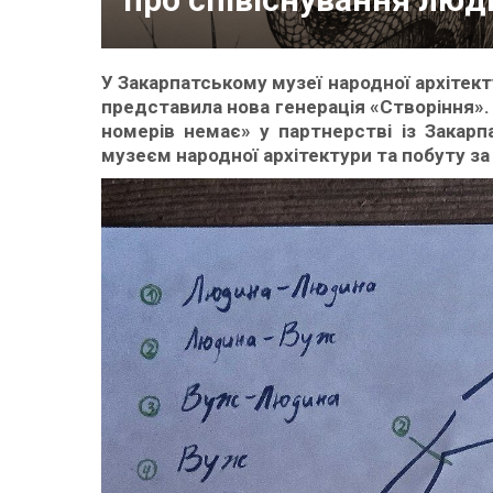
У Закарпатському музеї народної архітект
представила нова генерація «Створіння».
номерів немає» у партнерстві із Закар
музеєм народної архітектури та побуту з