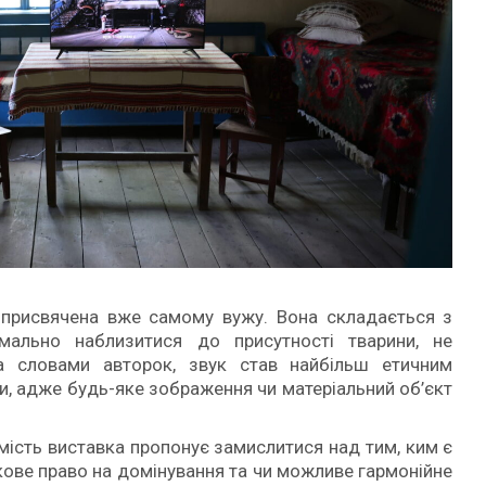
 присвячена вже самому вужу. Вона складається з
мально наблизитися до присутності тварини, не
а словами авторок, звук став найбільш етичним
и, адже будь-яке зображення чи матеріальний об’єкт
омість виставка пропонує замислитися над тим, ким є
ткове право на домінування та чи можливе гармонійне