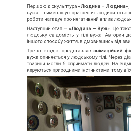
Першою є скульптура
«Людина – Людина»
,
вужа і символізує прагнення людини створю
роботи нагадує про негативний вплив людсько
Наступний етап –
«Людина – Вуж»
. Це тек
людську свідомість у тілі вужа. Авторки 
іншого способу життя, відмовившись від зв
Третю стадію представляє
анімаційний ф
вужа опиняється у людському тілі. Через ді
тварини могли б сприймати людей. На відмі
керуються природними інстинктами, тому в їх