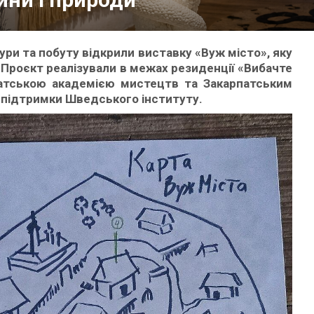
ури та побуту відкрили виставку «Вуж місто», яку
 Проєкт реалізували в межах резиденції «Вибачте
патською академією мистецтв та Закарпатським
а підтримки Шведського інституту.