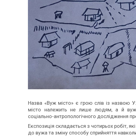
Назва «Вуж місто» є грою слів із назвою 
місто належить не лише людям, а й вуж
соціально-антропологічного дослідження про
Експозиція складається з чотирьох робіт, я
до вужа та зміну способу сприйняття навкол