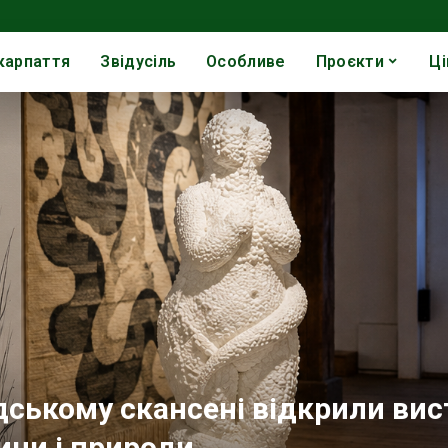
карпаття
Звідусіль
Особливе
Проєкти
Ці
дському скансені відкрили вис
ини і природи