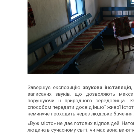
Завершує експозицію
звукова інсталяція
,
записаних звуків, що дозволяють макси
порушуючи її природного середовища. З
способом передати досвід іншої живої істот
неминуче проходить через людське бачення.
«Вуж місто» не дає готових відповідей. Нат
людина в сучасному світі, чи має вона виня