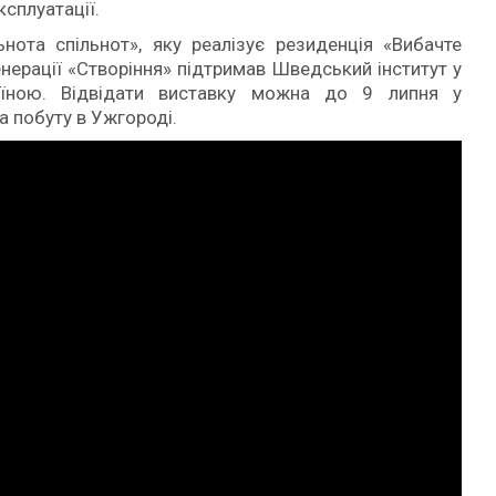
ксплуатації.
ота спільнот», яку реалізує резиденція «Вибачте
генерації «Створіння» підтримав Шведський інститут у
аїною. Відвідати виставку можна до 9 липня у
а побуту в Ужгороді.