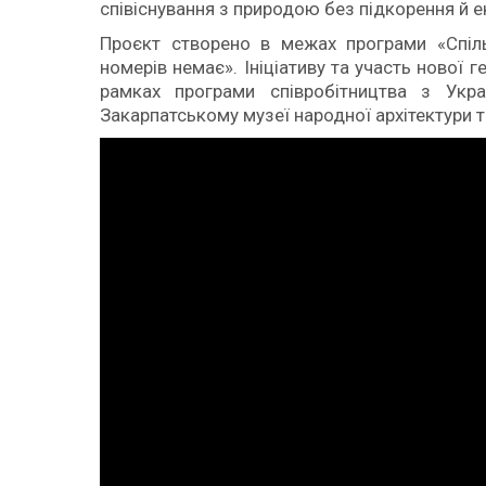
співіснування з природою без підкорення й е
Проєкт створено в межах програми «Спільн
номерів немає». Ініціативу та участь нової 
рамках програми співробітництва з Укр
Закарпатському музеї народної архітектури т