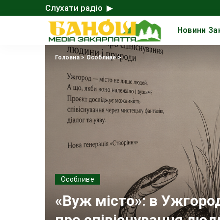
Слухати радіо ▶
Новини За
Головна
>
Особливе
>
Особливе
«Вуж місто»: в Ужгоро
про співіснування люд