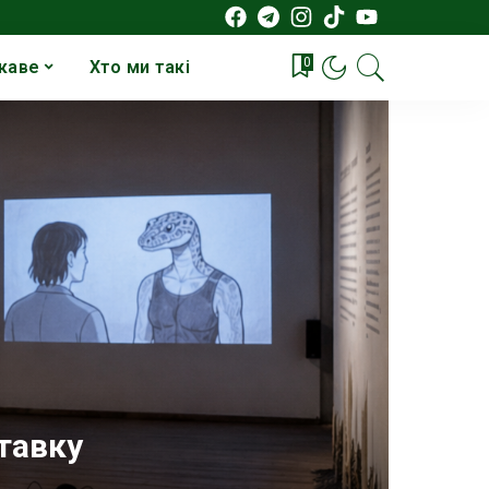
0
каве
Хто ми такі
тавку