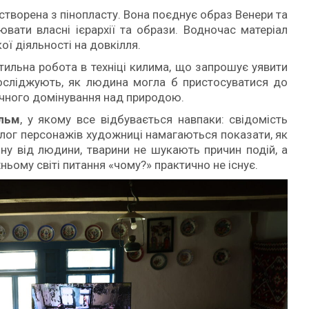
 створена з пінопласту. Вона поєднує образ Венери та
вати власні ієрархії та образи. Водночас матеріал
ї діяльності на довкілля.
стильна робота в техніці килима, що запрошує уявити
досліджують, як людина могла б пристосуватися до
ичного домінування над природою.
ільм
, у якому все відбувається навпаки: свідомість
алог персонажів художниці намагаються показати, як
ну від людини, тварини не шукають причин подій, а
ньому світі питання «чому?» практично не існує.