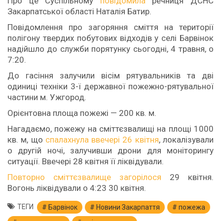
Про це Суспільному
повідомила
речниця ДСНС
Закарпатської області Наталія Батир.
Повідомлення про загоряння сміття на території
полігону твердих побутових відходів у селі Барвінок
надійшло до служби порятунку сьогодні, 4 травня, о
7:20.
До гасіння залучили вісім рятувальників та дві
одиниці техніки 3-ї державної пожежно-рятувальної
частини м. Ужгород.
Орієнтовна площа пожежі — 200 кв. м.
Нагадаємо, пожежу на сміттєзвалищі на площі 1000
кв. м, що
спалахнула ввечері 26 квітня
, локалізували
о другій ночі, залучивши дрони для моніторингу
ситуації. Ввечері 28 квітня її ліквідували.
Повторно сміттєзвалище загорілося
29 квітня.
Вогонь ліквідували о 4:23 30 квітня.
ТЕГИ
Барвінок
Новини Закарпаття
пожежа