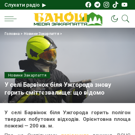
Слухати радіо ▶
Головна
>
Новини Закарпаття
>
Новини Закарпаття
У селі Барвінок біля Ужгорода знову
горить сміттєзвалище: що відомо
У селі Барвінок біля Ужгорода горить полігон
твердих побутових відходів. Орієнтовна площа
пожежі — 200 кв. м.