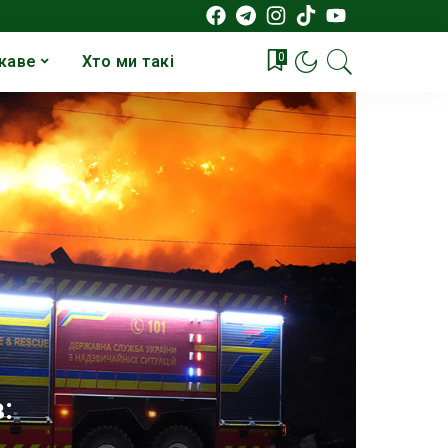
0
каве
Хто ми такі
: