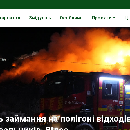
карпаття
Звідусіль
Особливе
Проєкти
Ці
 займання на полігоні відходів
вальників. Відео