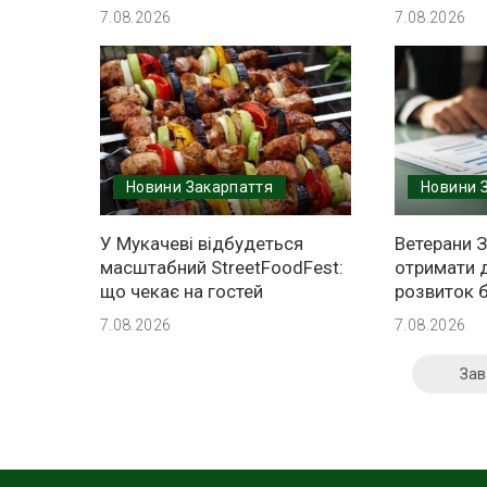
7.08.2026
7.08.2026
Новини Закарпаття
Новини 
У Мукачеві відбудеться
Ветерани 
масштабний StreetFoodFest:
отримати д
що чекає на гостей
розвиток б
7.08.2026
7.08.2026
Зав