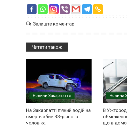
Залиште коментар
Читати також
Новини Закарпаття
Новини 
На Закарпатті п’яний водій на
В Ужгород
смерть збив 33-річного
обмеження
чоловіка
що відомо