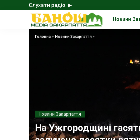
Слухати радіо ▶
Новини За
Головна
>
Новини Закарпаття
>
Новини Закарпаття
На Ужгородщині гасять
залучено десятки ряту