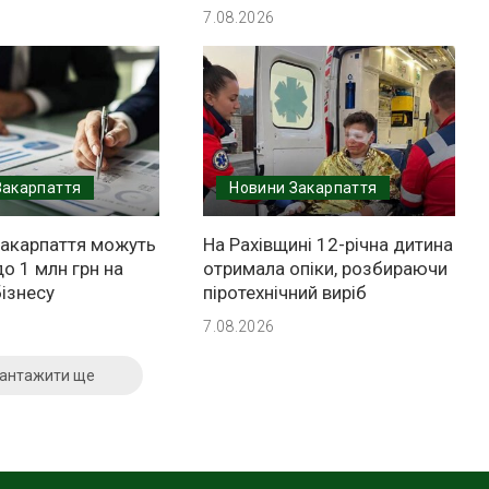
7.08.2026
Закарпаття
Новини Закарпаття
Закарпаття можуть
На Рахівщині 12-річна дитина
о 1 млн грн на
отримала опіки, розбираючи
ізнесу
піротехнічний виріб
7.08.2026
антажити ще