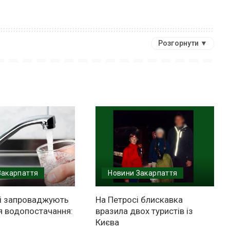
Розгорнути ▼
Закарпаття
Новини Закарпаття
і запроваджують
На Петросі блискавка
 водопостачання:
вразила двох туристів із
Києва