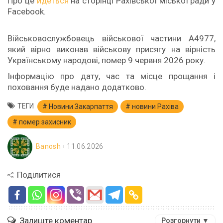
Про це
йдеться
на сторінці Рахівської міської ради у
Facebook.
Військовослужбовець військової частини А4977,
який вірно виконав військову присягу на вірність
Українському народові, помер 9 червня 2026 року.
Інформацію про дату, час та місце прощання і
поховання буде надано додатково.
ТЕГИ
Новини Закарпаття
новини Рахіва
помер захисник
Banosh
11.06.2026
Поділитися
Залиште коментар
Розгорнути ▼