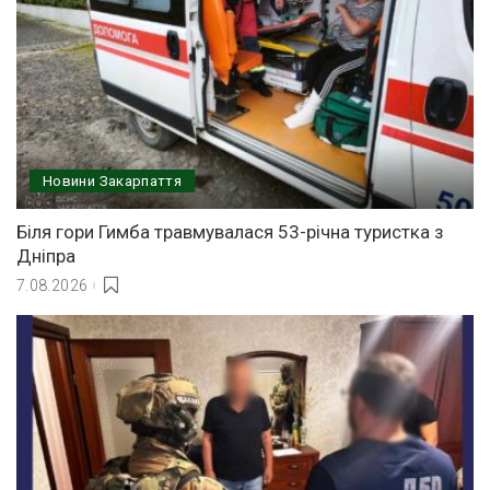
Новини Закарпаття
Біля гори Гимба травмувалася 53-річна туристка з
Дніпра
7.08.2026