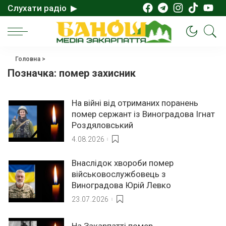
Слухати радіо ▶
Головна
>
Позначка:
помер захисник
На війні від отриманих поранень
помер сержант із Виноградова Ігнат
Роздяловський
4.08.2026
Внаслідок хвороби помер
військовослужбовець з
Виноградова Юрій Левко
23.07.2026
На Закарпатті помер