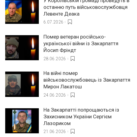
У Королівській громаді проведуть в
останню путь військовослужбовця
Левенте Деака
6.07.2026
Помер ветеран російсько-
української війни із Закарпаття
Йосип Фріндт
28.06.2026
На війні помер
військовослужбовець із Закарпаття
Мирон Лакатош
24.06.2026
На Закарпатті попрощаються із
Захисником України Сергієм
Лазориком
21.06.2026