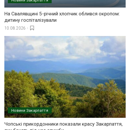
Новини Закарпаття
На Свалявщині 5-річний хлопчик облився окропом:
дитину госпіталізували
10.08.2026
Новини Закарпаття
Чопські прикордонники показали красу Закарпаття,