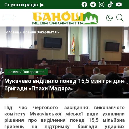
Слухати радіо ▶
Головна
>
Новини Закарпаття
>
Новини Закарпаття
Мукачево виділило понад 15,5 млн грн для
бригади «Птахи Мадяра»
Під час чергового засідання виконавчого
комітету Мукачівської міської ради ухвалили
рішення про виділення понад 15,5 мільйона
гривень на підтримку бригади ударних