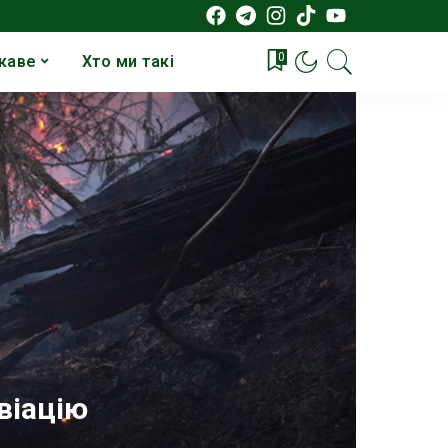
0
каве
Хто ми такі
віацію