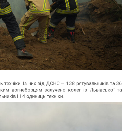
 техніки. Із них від ДСНС — 138 рятувальників та 36
ким вогнеборцям залучено колег із Львівської та
ьників і 14 одиниць техніки.