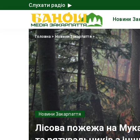
Слухати радіо ▶
Новини За
Головна
>
Новини Закарпаття
>
Новини Закарпаття
Лісова пожежа на Мука
та рятувальників з інш