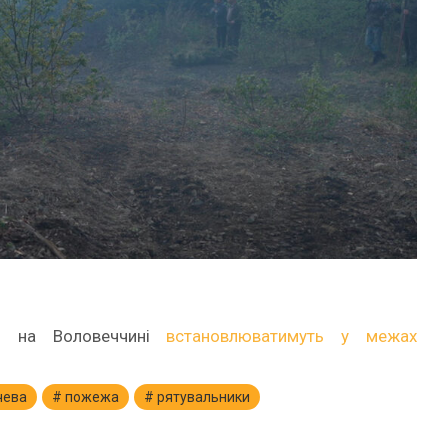
жі на Воловеччині
встановлюватимуть у межах
чева
пожежа
рятувальники