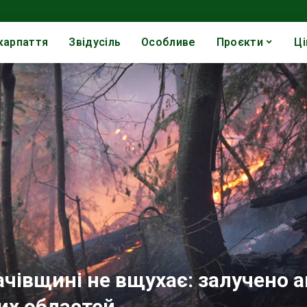
карпаття
Звідусіль
Особливе
Проєкти
Ці
чівщині не вщухає: залучено а
их областей