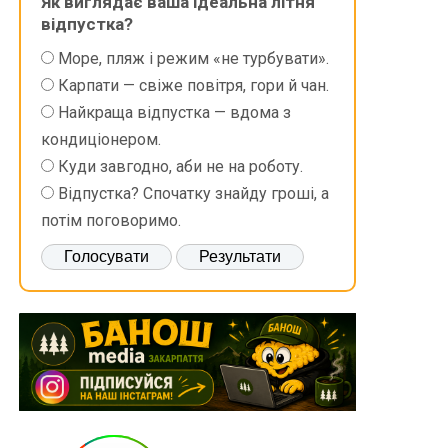
Як виглядає ваша ідеальна літня
відпустка?
Море, пляж і режим «не турбувати».
Карпати — свіже повітря, гори й чан.
Найкраща відпустка — вдома з
кондиціонером.
Куди завгодно, аби не на роботу.
Відпустка? Спочатку знайду гроші, а
потім поговоримо.