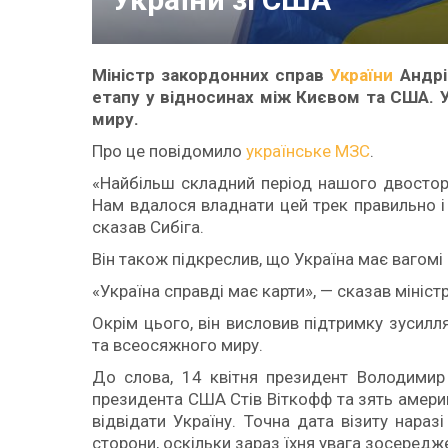
Міністр закордонних справ
України
Андрі
етапу у відносинах між Києвом та США. У
миру.
Про це повідомило
українське МЗС
.
«Найбільш складний період нашого двостор
Нам вдалося владнати цей трек правильно і
сказав Сибіга.
Він також підкреслив, що Україна має вагомі
«Україна справді має карти», — сказав міністр
Окрім цього, він висловив підтримку зуси
та всеосяжного миру.
До слова, 14 квітня президент Володимир
президента США Стів Віткофф та зять амер
відвідати Україну. Точна дата візиту нараз
сторони, оскільки зараз їхня увага зосередже