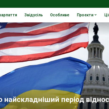
карпаття
Звідусіль
Особливе
Проєкти
Ці
ро найскладніший період відно