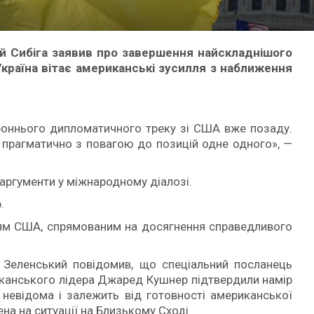
й Сибіга заявив про завершення найскладнішого
країна вітає американські зусилля з наближення
оннього дипломатичного треку зі США вже позаду.
 прагматично з повагою до позицій одне одного», —
 аргументи у міжнародному діалозі.
.
ллям США, спрямованим на досягнення справедливого
 Зеленський повідомив, що спеціальний посланець
иканського лідера Джаред Кушнер підтвердили намір
і невідома і залежить від готовності американської
на на ситуації на Близькому Сході.