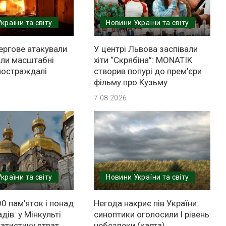
країни та світу
Новини України та світу
ергове атакували
У центрі Львова заспівали
кли масштабні
хіти “Скрябіна”: MONATIK
постраждалі
створив попурі до прем’єри
фільму про Кузьму
7.08.2026
країни та світу
Новини України та світу
0 пам’яток і понад
Негода накриє пів України:
дів: у Мінкульті
синоптики оголосили І рівень
атистику втрат
небезпеки (карта)