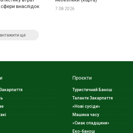
 сфери внаслідок
7.08.2026
антажити ще
и
Проєкти
Закарпаття
Туристичний Банош
ль
Таланти Закарпаття
ве
«Нові сусіди»
акі
Машина часу
«Смак спадщини»
Еко-банош