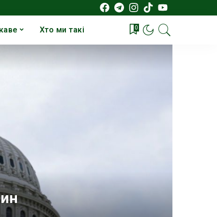
0
каве
Хто ми такі
син