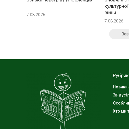
культурної
війни
7.08.2026
7.08.2026
Зав
Рубрик
Новини 
Звідусі
Особли
Хто ми т