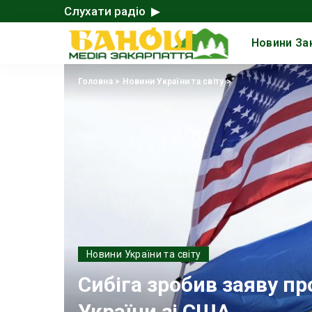
Слухати радіо ▶
Новини За
Головна
>
Новини України та світу
>
Новини України та світу
Сибіга зробив заяву п
України зі США