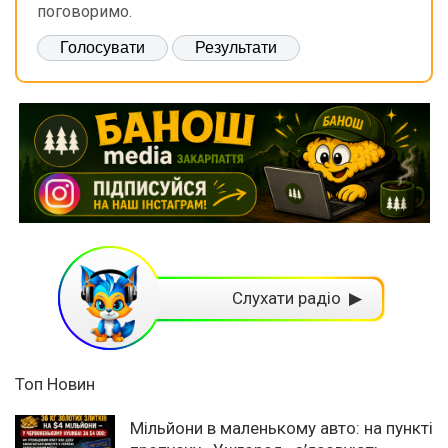
поговоримо.
Слухати радіо ▶
Топ Новин
Мільйони в маленькому авто: на пункті