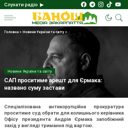
Слухати радіо ▶
Головна
>
Новини України та світу
>
Новини України та світу
САП проситиме арешт для Єрмака:
названо суму застави
Спеціалізована антикорупційна прокуратура
проситиме суд обрати для колишнього керівника
Офісу президента Андрія Єрмака запобіжний
захід у вигляді тримання під вартою.