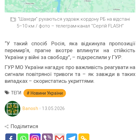
“Шахеди” рухаються уздовж кордону РБ на відстані
5–10 км / фото – телеграм-канал “Сергій FLASH”
“У такий спосіб Росія, яка відкинула пропозиції
перемирʼя, прагне вкотре вплинути на стійкість
України у війні за свободу”, – підкреслили у ГУР.
ГУР МО України нагадує про важливість реагувати на
сигнали повітряної тривоги та – як завжди в таких
випадках – скористатись укриттями.
ТЕГИ
Новини України
Banosh
13.05.2026
Поділитися