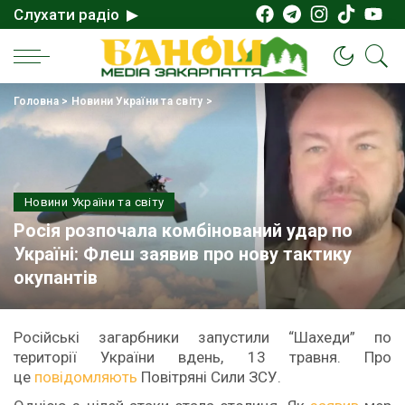
Слухати радіо ▶
Головна
>
Новини України та світу
>
Новини України та світу
Росія розпочала комбінований удар по
Україні: Флеш заявив про нову тактику
окупантів
Російські загарбники запустили “Шахеди” по
території України вдень, 13 травня. Про
це
повідомляють
Повітряні Сили ЗСУ.