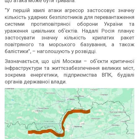
що атака може бути тривала.
“У першій хвилі атаки агресор застосовує значну
кількість ударних безпілотників для перевантаження
системи протиповітряної оборони України та
ураження цивільних обʼєктів. Надалі Росія планує
застосувати значну кількість крилатих ракет
повітряного та морського базування, а також
балістики”, – наголошують у розвідці.
Зазначається, що цілі Москви – обʼєкти критичної
інфраструктури та життєзабезпечення великих міст,
зокрема енергетики, підприємства ВПК, будівлі
органів державної влади.