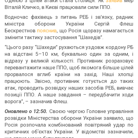
Однією з цілей атаки стала столиця. Як
заявив
мер
Віталій Кличко, в Києві працювали сили ППО.
Водночас фахівець з питань РЕБ і зв’язку, радник
міністра оборони України Сергій Флеш
Бескрестнов
пояснив
, що Росія щоразу намагається
змінити тактику застосування “Шахедів”.
“Цього разу “Шахеди” рухаються уздовж кордону РБ
на відстані 5–10 км, буквально один за одним, і
відразу у великій кількості. Противник розраховує
перевантажити наше ППО, щоб якомога більше цілей
прорвалося вглиб країни на захід. Наші хлопці
працюють. Звісно, противник готується до таких
атак, проводить розвідку наших засобів РЕБ, вивчає
позиції ППО. А наше завдання – передбачити ходи
ворога”, – зазначив Флеш.
Оновлено о 12:50.
Своєю чергою Головне управління
розвідки Міністерства оборони України заявило, що
Росія розпочала комбінований повітряний удар по
критичних обʼєктах України. У відомстві зазначили,