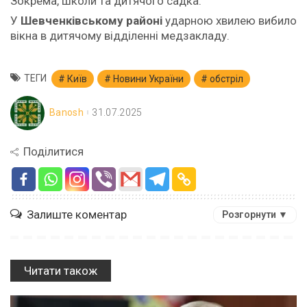
Зокрема, школи та дитячого садка.
У
Шевченківському районі
ударною хвилею вибило
вікна в дитячому відділенні медзакладу.
ТЕГИ
Київ
Новини України
обстріл
Banosh
31.07.2025
Поділитися
Залиште коментар
Розгорнути ▼
Читати також