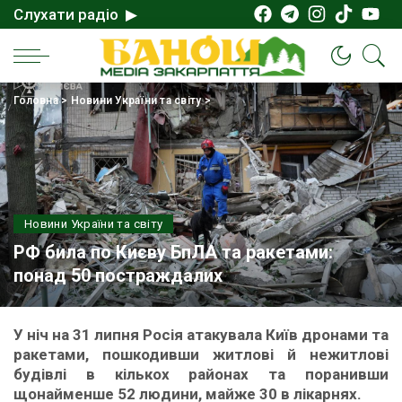
Слухати радіо ▶
Головна
>
Новини України та світу
>
Новини України та світу
РФ била по Києву БпЛА та ракетами:
понад 50 постраждалих
У ніч на 31 липня Росія атакувала Київ дронами та
ракетами, пошкодивши житлові й нежитлові
будівлі в кількох районах та поранивши
щонайменше 52 людини, майже 30 в лікарнях.