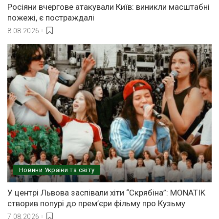
Росіяни вчергове атакували Київ: виникли масштабні
пожежі, є постраждалі
8.08.2026
Новини України та світу
У центрі Львова заспівали хіти “Скрябіна”: MONATIK
створив попурі до прем’єри фільму про Кузьму
7.08.2026