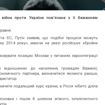
 війна проти України пов’язана з її бажанням
травня.
та ЄС, Путін заявив, що подібні процеси можуть
ну 2014 року», маючи на увазі російське збройне
аховувати позицію Москви у питаннях євроінтеграції
 відношенню до населення, громадян Вірменії,
номічного партнера, визначитися якомога раніше,
диктатор.
начити подальший курс країни, а Росія нібито діяла
исновки і пішли б шляхом м’якого, інтелігентного
тін.