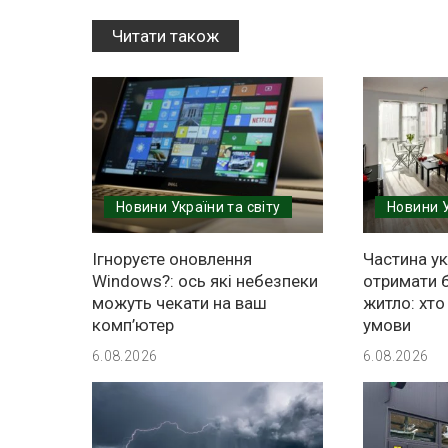
Читати також
Новини України та світу
Новини У
Ігноруєте оновлення
Частина у
Windows?: ось які небезпеки
отримати 
можуть чекати на ваш
житло: хто 
комп’ютер
умови
6.08.2026
6.08.2026