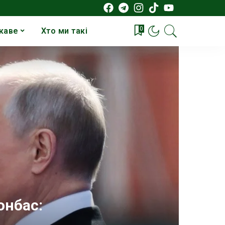
0
каве
Хто ми такі
онбас: