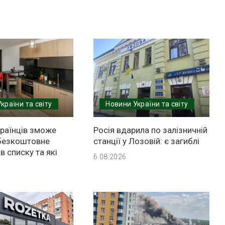
країни та світу
Новини України та світу
країнців зможе
Росія вдарила по залізничній
безкоштовне
станції у Лозовій: є загиблі
в списку та які
6.08.2026