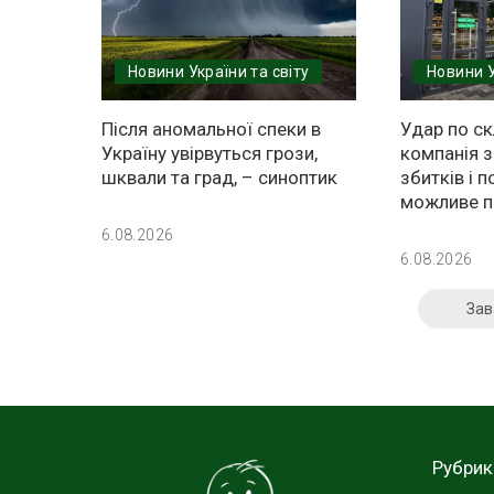
Новини України та світу
Новини У
Після аномальної спеки в
Удар по ск
Україну увірвуться грози,
компанія 
шквали та град, – синоптик
збитків і 
можливе п
6.08.2026
6.08.2026
Зав
Рубрик