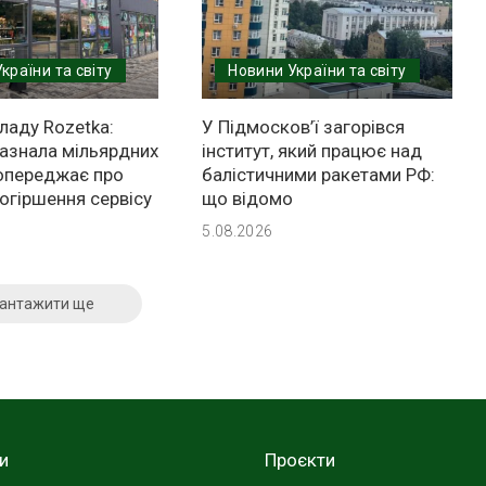
країни та світу
Новини України та світу
ладу Rozetka:
У Підмосков’ї загорівся
зазнала мільярдних
інститут, який працює над
попереджає про
балістичними ракетами РФ:
огіршення сервісу
що відомо
5.08.2026
антажити ще
и
Проєкти