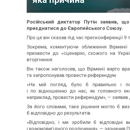
Російський диктатор Путін заявив, що
приєднатися до Європейського Союзу.
Про це він сказав під час пресконференції 9 
Зокрема, коментуючи зближення Вірменії 
призвести до «сценарію, схожого на Украї
вторгнення.
Він також наголосив, що Вірменії варто вр
та запропонував провести референдум.
«На мій погляд, було б правильно і по
і по відношенню до нас, як головного еко
наприклад, провести референдум», — заявив 
За його словами, таке рішення могло б виз
б відповідно до результатів.
«Відповідно, і ми зробили б відповідні в
і взаємовигідного розлучення», — зазначив Пу