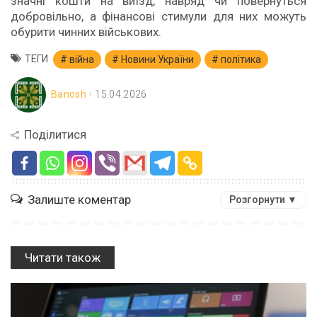
значні кошти на виїзд, навряд чи повернуться
добровільно, а фінансові стимули для них можуть
обурити чинних військових.
ТЕГИ
війна
Новини України
політика
Banosh
15.04.2026
Поділитися
Залиште коментар
Розгорнути ▼
Читати також