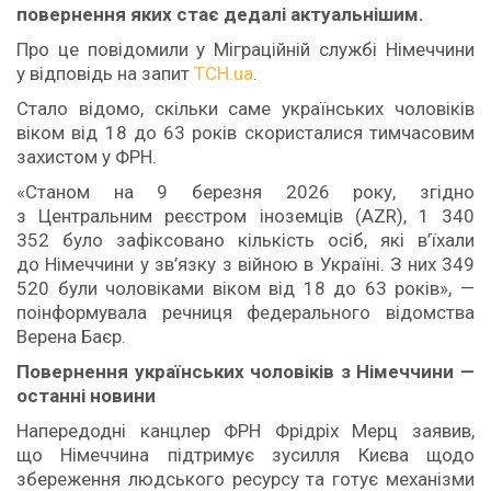
повернення яких стає дедалі актуальнішим.
Про це повідомили у Міграційній службі Німеччини
у відповідь на запит
ТСН.ua
.
Стало відомо, скільки саме українських чоловіків
віком від 18 до 63 років скористалися тимчасовим
захистом у ФРН.
«Станом на 9 березня 2026 року, згідно
з Центральним реєстром іноземців (AZR), 1 340
352 було зафіксовано кількість осіб, які в’їхали
до Німеччини у зв’язку з війною в Україні. З них 349
520 були чоловіками віком від 18 до 63 років», —
поінформувала речниця федерального відомства
Верена Баєр.
Повернення українських чоловіків з Німеччини —
останні новини
Напередодні канцлер ФРН Фрідріх Мерц заявив,
що Німеччина підтримує зусилля Києва щодо
збереження людського ресурсу та готує механізми