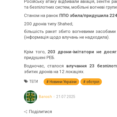
Російську атаку відбивали авіація, зенітні р
та безпілотних систем, мобільні вогневі груп
Станом на ранок
ППО збила/придушила 224 
200 дронів типу Shahed;
більшість ракет збито вогневими засобами
(інформація щодо влучань не надходила).
Крім того,
203 дрони-імітатори не досяг
придушені РЕБ.
Водночас, сталося
влучання 23 безпілот
збитих дронів на 12 локаціях.
ТЕГИ
Новини України
обстріл
Banosh
21.07.2025
Поділитися