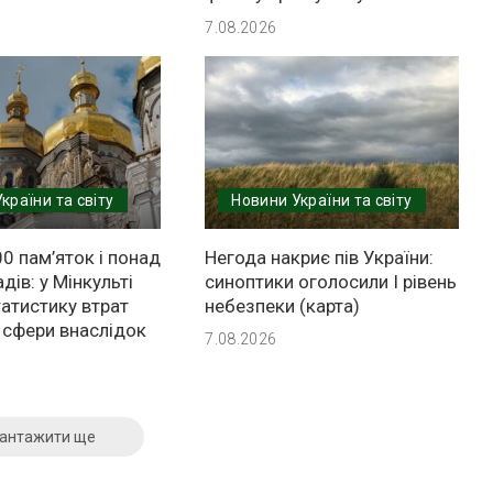
7.08.2026
країни та світу
Новини України та світу
0 пам’яток і понад
Негода накриє пів України:
дів: у Мінкульті
синоптики оголосили І рівень
атистику втрат
небезпеки (карта)
 сфери внаслідок
7.08.2026
антажити ще