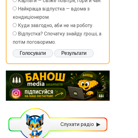
Карпати — свіже повітря, гори й чан.
Найкраща відпустка — вдома з
кондиціонером.
Куди завгодно, аби не на роботу.
Відпустка? Спочатку знайду гроші, а
потім поговоримо.
Слухати радіо ▶