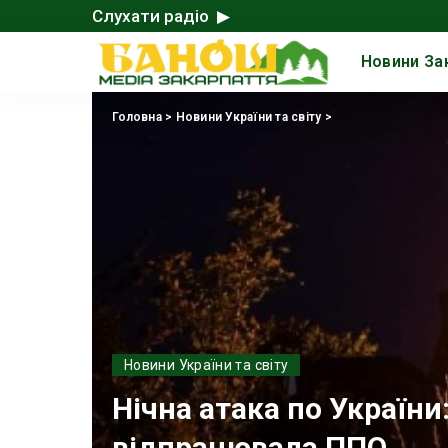
Слухати радіо ▶
Новини За
Головна
>
Новини України та світу
>
Новини України та світу
Нічна атака по України:
відпрацювала ППО