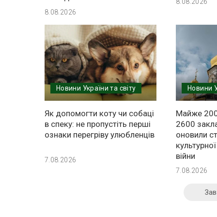
8.08.2026
8.08.2026
Новини України та світу
Новини У
Як допомогти коту чи собаці
Майже 200
в спеку: не пропустіть перші
2600 закла
ознаки перегріву улюбленців
оновили ст
культурної
війни
7.08.2026
7.08.2026
Зав