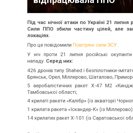
Під час нічної атаки по Україні 21 липня 
Сили ППО збили частину цілей, але заф
локаціях.
Про це повідомили
Повітряні сили ЗСУ
.
У ніч проти 21 липня російські окупанти
нападу.
Серед них:
426 дронів типу Shahed і безпілотники-імітато
Брянськ, Орел, Міллерово, Шаталово, Примор
5 аеробалістичних ракет Х-47 М2 «Кинджа
Тамбовської області;
4 крилаті ракети «Калібр» (із акваторії Чорно
1 крилата ракета «Іскандер-К» (із Міллерово)
14 крилатих ракет Х-101 (із Саратовської обл