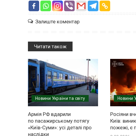
Залиште коментар
Читати також
Новини України та світу
Новини У
Армія РФ вдарили
Росіяни вч
по пасажирському потягу
Київ: вини
«Київ-Суми»: усі деталі про
пожежі, є 
наслідки