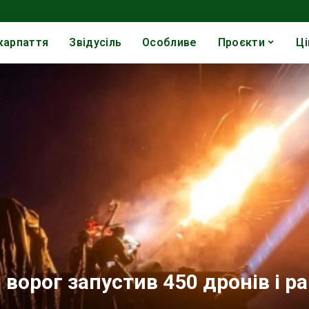
карпаття
Звідусіль
Особливе
Проєкти
Ці
 ворог запустив 450 дронів і ра