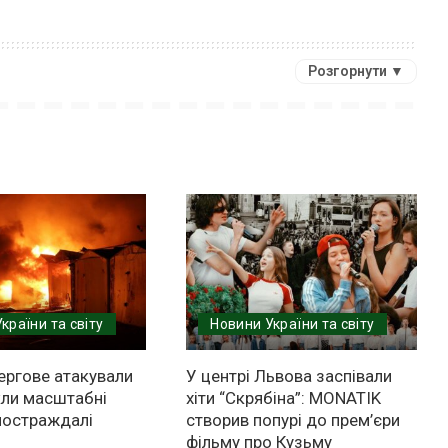
Розгорнути ▼
країни та світу
Новини України та світу
ергове атакували
У центрі Львова заспівали
кли масштабні
хіти “Скрябіна”: MONATIK
постраждалі
створив попурі до прем’єри
фільму про Кузьму