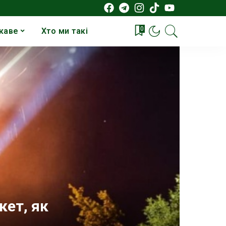
0
каве
Хто ми такі
кет, як