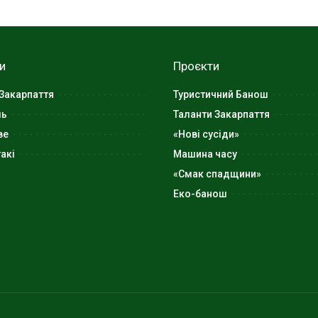
и
Проєкти
Закарпаття
Туристичний Банош
ль
Таланти Закарпаття
ве
«Нові сусіди»
акі
Машина часу
«Смак спадщини»
Еко-банош