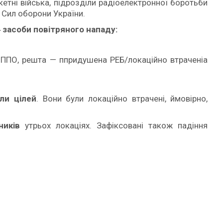
акетні війська, підрозділи радіоелектронної боротьби
и Сил оборони України.
засоби повітряного нападу:
 ППО, решта — ппридушена РЕБ/локаційно втраченіа
ли цілей
. Вони були локаційно втрачені, ймовірно,
ників
утрьох локаціях. Зафіксовані також падіння