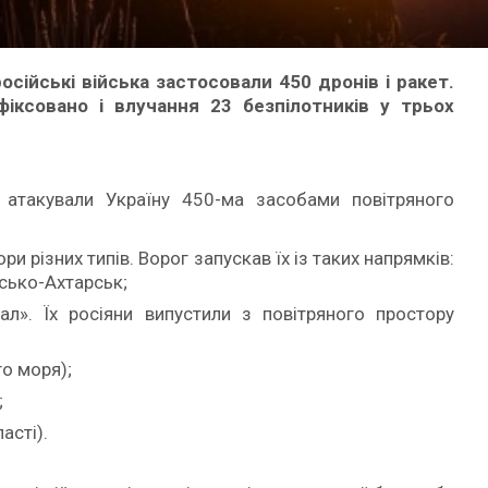
російські війська застосовали 450 дронів і ракет.
іксовано і влучання 23 безпілотників у трьох
 атакували Україну 450-ма засобами повітряного
ри різних типів. Ворог запускав їх із таких напрямків:
сько-Ахтарськ;
л». Їх росіяни випустили з повітряного простору
го моря);
;
асті).