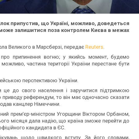
лок припустив, що Україні, можливо, доведеться
ї може залишитися поза контролем Києва в межах
арла Великого в Марсберзі, передає
Reuters
.
 про припинення вогню; у якийсь момент, будемо
, можливо, частина території України перестане бути
пейською перспективою України.
 це до свого населення і заручитися підтримкою
го приводу референдум, то він має одночасно сказати
додав канцлер Німеччини.
аний прем’єр-міністром Угорщини Віктором Орбаном,
ього місяця дала надію, що країна зможе перейти до
 офіційного кандидата в ЄС.
ікувань щодо швидкого вступу. За його словами,