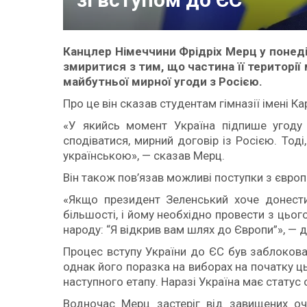
Канцлер Німеччини Фрідріх Мерц у понеді
змиритися з тим, що частина її територі
майбутньої мирної угоди з Росією.
Про це він сказав студентам гімназії імені К
«У якийсь момент Україна підпише угоду
сподіватися, мирний договір із Росією. Тоді
українською», — сказав Мерц.
Він також пов’язав можливі поступки з євро
«Якщо президент Зеленський хоче донести
більшості, і йому необхідно провести з цьо
народу: “Я відкрив вам шлях до Європи”», — 
Процес вступу України до ЄС був заблоков
однак його поразка на виборах на початку ц
наступного етапу. Наразі Україна має статус
Водночас Мерц застеріг від завищених оч