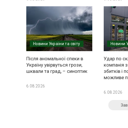
Новини України та світу
Новини У
Після аномальної спеки в
Удар по ск
Україну увірвуться грози,
компанія 
шквали та град, – синоптик
збитків і 
можливе п
6.08.2026
6.08.2026
Зав