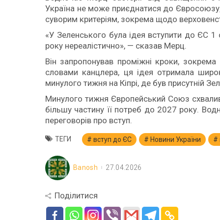
Україна не може приєднатися до Євросоюзу, 
суворим критеріям, зокрема щодо верховенст
«У Зеленського була ідея вступити до ЄС 1 
року нереалістично», — сказав Мерц.
Він запропонував проміжні кроки, зокрема 
словами канцлера, ця ідея отримала широк
минулого тижня на Кіпрі, де був присутній Зе
Минулого тижня Європейський Союз схвалив 
більшу частину її потреб до 2027 року. Вод
переговорів про вступ.
ТЕГИ
вступ до ЄС
Новини України
Banosh
27.04.2026
Поділитися