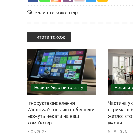
Залиште коментар
Читати також
Новини України та світу
Новини У
Ігноруєте оновлення
Частина у
Windows?: ось які небезпеки
отримати 
можуть чекати на ваш
житло: хто 
комп’ютер
умови
6.08.2026
6.08.2026