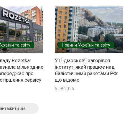
країни та світу
Новини України та світу
ладу Rozetka:
У Підмосков’ї загорівся
зазнала мільярдних
інститут, який працює над
попереджає про
балістичними ракетами РФ:
огіршення сервісу
що відомо
5.08.2026
антажити ще