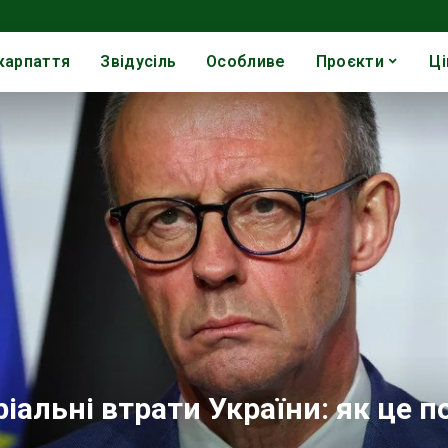
карпаття
Звідусіль
Особливе
Проєкти
Ці
альні втрати України: як це п