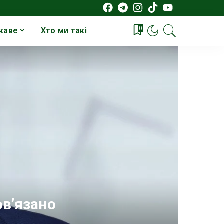
0
каве
Хто ми такі
ов’язано