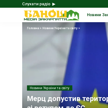
Слухати радіо ▶
Новини За
Головна
>
Новини України та світу
>
Новини України та світу
Мерц допустив територі
зі вступом до ЄС