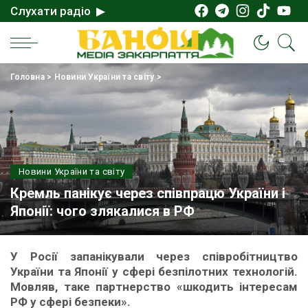
Слухати радіо ▶
Головна
>
Новини України та світу
>
Новини України та світу
Кремль панікує через співпрацю України і
Японії: чого злякалися в РФ
У Росії запанікували через співробітництво
України та Японії у сфері безпілотних технологій.
Мовляв, таке партнерство «шкодить інтересам
РФ у сфері безпеки».