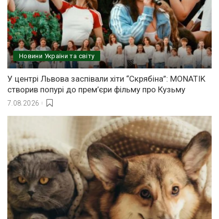
Новини України та світу
У центрі Львова заспівали хіти “Скрябіна”: MONATIK
створив попурі до прем’єри фільму про Кузьму
7.08.2026