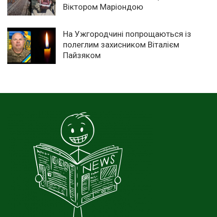
Віктором Маріондою
На Ужгородчині попрощаються із
полеглим захисником Віталієм
Пайзяком