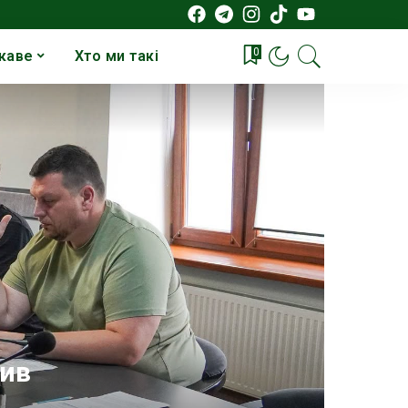
0
каве
Хто ми такі
лив