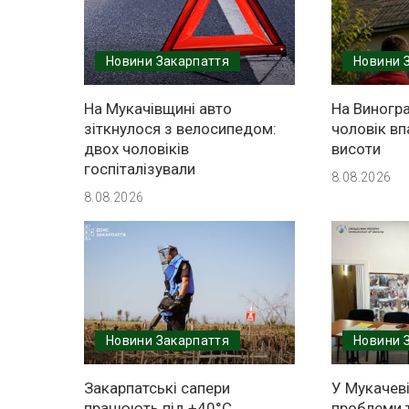
Новини Закарпаття
Новини 
На Мукачівщині авто
На Виногра
зіткнулося з велосипедом:
чоловік вп
двох чоловіків
висоти
госпіталізували
8.08.2026
8.08.2026
Новини Закарпаття
Новини 
Закарпатські сапери
У Мукачев
працюють під +40°C,
проблеми т