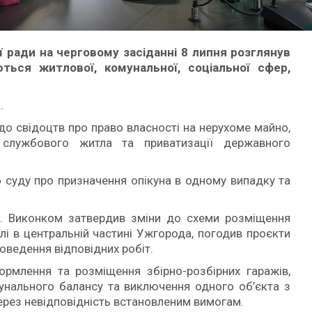
 ради на черговому засіданні 8 липня розглянув
ься житлової, комунальної, соціальної сфер,
.
до свідоцтв про право власності на нерухоме майно,
, службового житла та приватизації державного
 суду про призначення опікуна в одному випадку та
а. Виконком затвердив зміни до схеми розміщення
влі в центральній частині Ужгорода, погодив проєкти
оведення відповідних робіт.
рмлення та розміщення збірно-розбірних гаражів,
унального балансу та виключення одного об’єкта з
ерез невідповідність встановленим вимогам.