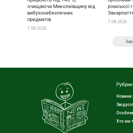
очищаючи Миколаївщину від
ромської 
вибухонебезпечних
Закарпатт
предметів
7.08.2026
7.08.2026
Зав
Рубрик
Новини 
Звідусі
Особли
Хто ми т