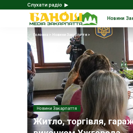
Слухати радіо ▶
Новини За
Головна
>
Новини Закарпаття
>
Новини Закарпаття
Житло, торгівля, гараж
виконком Ужгорода