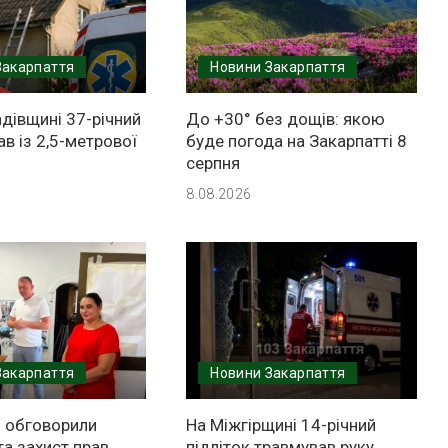
Закарпаття
Новини Закарпаття
дівщині 37-річний
До +30° без дощів: якою
ав із 2,5-метрової
буде погода на Закарпатті 8
серпня
8.08.2026
Закарпаття
Новини Закарпаття
і обговорили
На Міжгірщині 14-річний
а захист прав
підліток травмував руку,