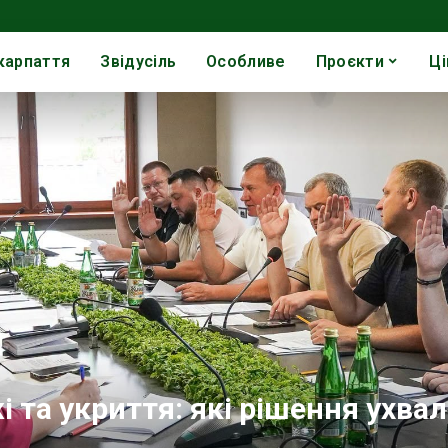
карпаття
Звідусіль
Особливе
Проєкти
Ці
і та укриття: які рішення ухва