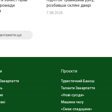
громади
розбивши скляні двері
я
7.08.2026
антажити ще
и
Проєкти
Закарпаття
Туристичний Банош
ль
Таланти Закарпаття
ве
«Нові сусіди»
акі
Машина часу
«Смак спадщини»