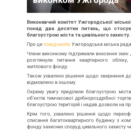
Виконавчий комітет Ужгородської міської
понад два десятки питань, що стосуют
благоустрою міста та цивільного захисту.
Про це
повідомляє
Ужгородська міська рада
Члени виконкому підтримали внесення змін 
розглянули питання квартирного обліку
житлового фонду.
Також ухвалено рішення щодо звернення до
відмовлено в іншому.
Окрему увагу приділили благоустрою міст
об’єктів тимчасової дрібнороздрібної торгі
благоустрою територій і надав дозволи на пр
Крім того, ухвалено рішення щодо переофо
списання багатоквартирного будинку з ком
фонду захисних споруд цивільного захисту ч