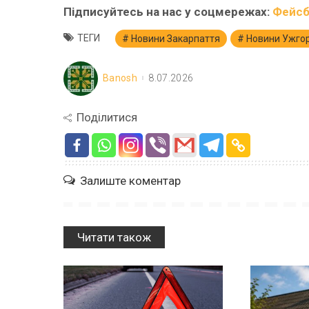
Підписуйтесь на нас у соцмережах:
Фейсб
ТЕГИ
Новини Закарпаття
Новини Ужго
Banosh
8.07.2026
Поділитися
Залиште коментар
Читати також