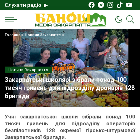
Слухати радіо ▶
Головна
>
Новини Закарпаття
>
Новини Закарпаття
Закарпатські школярі зібрали понад 100
тисяч гривень для підрозділу дронарів 128
бригади
Учні закарпатської школи зібрали понад 100
тисяч гривень для підрозділу операторів
безпілотників 128 окремої гірсько-штурмової
Закарпатської бригади.