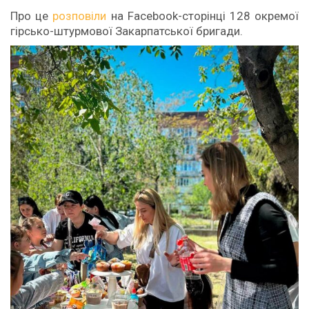
Про це
розповіли
на Facebook-сторінці 128 окремої
гірсько-штурмової Закарпатської бригади.