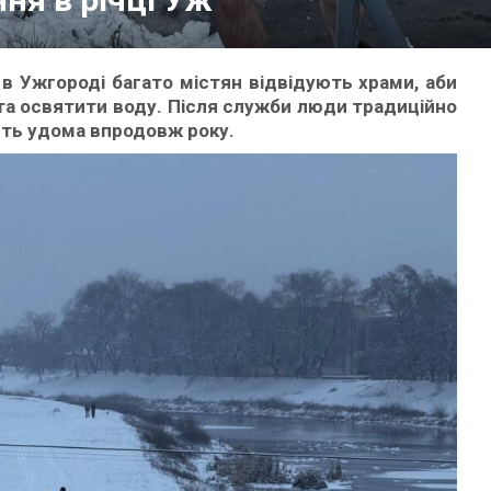
в Ужгороді багато містян відвідують храми, аби
та освятити воду. Після служби люди традиційно
ють удома впродовж року.