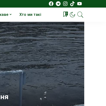
0
каве
Хто ми такі
ння