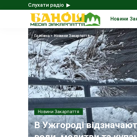
Слухати радіо ▶
Новини За
Головна
>
Новини Закарпаття
>
Новини Закарпаття
В Ужгороді відзначаю
води, молитви та купан