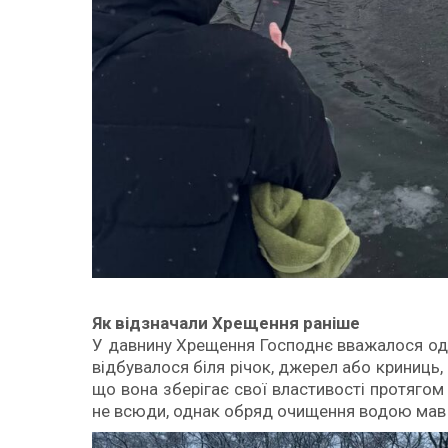
Як відзначали Хрещення раніше
У давнину Хрещення Господнє вважалося од
відбувалося біля річок, джерел або криниць
що вона зберігає свої властивості протягом
не всюди, однак обряд очищення водою мав 