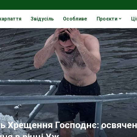
карпаття
Звідусіль
Особливе
Проєкти
Ці
ть Хрещення Господнє: освяче
ня в річці Уж