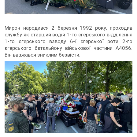
Мирон народився 2 березня 1992 року, проходив
службу як старший водій 1-го єгерського відділення
1-го єгерського взводу 6-ї єгерської роти 2-го
єгерського батальйону військової частини А4056.
Він вважався зниклим безвісти.