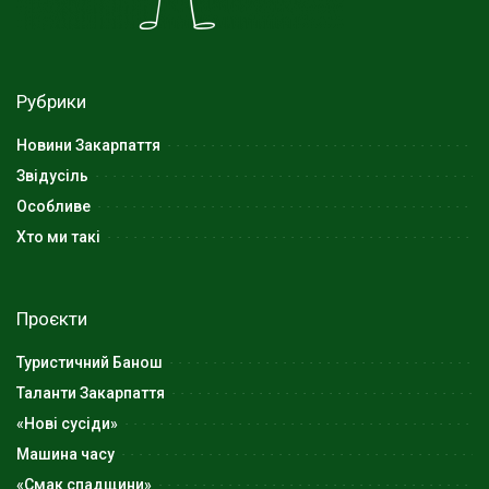
Рубрики
Новини Закарпаття
Звідусіль
Особливе
Хто ми такі
Проєкти
Туристичний Банош
Таланти Закарпаття
«Нові сусіди»
Машина часу
«Смак спадщини»