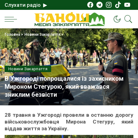
Слухати радіо ▶
Головна
>
Новини Закарпаття
>
Новини Закарпаття
В Ужгороді попрощалися із захисником
Мироном Стегурою, який вважався
зниклим безвісти
28 травня в Ужгороді провели в останню дорогу
військовослужбовця Мирона Стегуру, який
віддав життя за Україну.