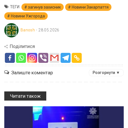
ТЕГИ
загинув захисник
Новини Закарпаття
Новини Ужгорода
Banosh
28.05.2026
Поділитися
Залиште коментар
Розгорнути ▼
Читати також