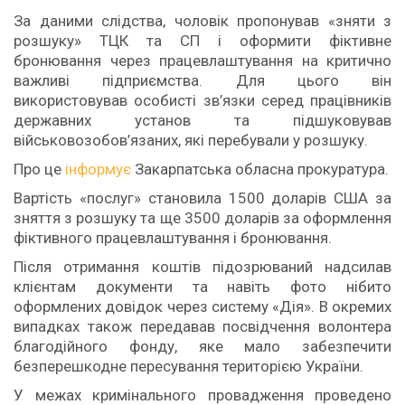
За даними слідства, чоловік пропонував «зняти з
розшуку» ТЦК та СП і оформити фіктивне
бронювання через працевлаштування на критично
важливі підприємства. Для цього він
використовував особисті зв’язки серед працівників
державних установ та підшуковував
військовозобов’язаних, які перебували у розшуку.
Про це
інформує
Закарпатська обласна прокуратура.
Вартість «послуг» становила 1500 доларів США за
зняття з розшуку та ще 3500 доларів за оформлення
фіктивного працевлаштування і бронювання.
Після отримання коштів підозрюваний надсилав
клієнтам документи та навіть фото нібито
оформлених довідок через систему «Дія». В окремих
випадках також передавав посвідчення волонтера
благодійного фонду, яке мало забезпечити
безперешкодне пересування територією України.
У межах кримінального провадження проведено