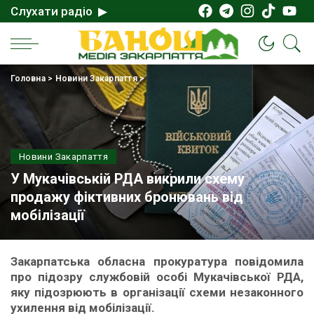
Слухати радіо ▶
Головна
>
Новини Закарпаття
>
Новини Закарпаття
У Мукачівській РДА викрили схему
продажу фіктивних бронювань від
мобілізації
Закарпатська обласна прокуратура повідомила
про підозру службовій особі Мукачівської РДА,
яку підозрюють в організації схеми незаконного
ухилення від мобілізації.