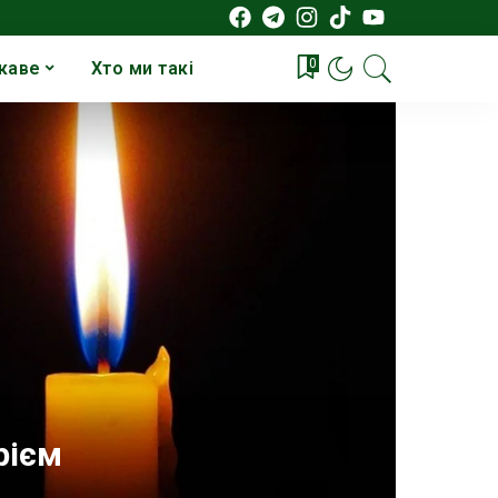
0
каве
Хто ми такі
рієм