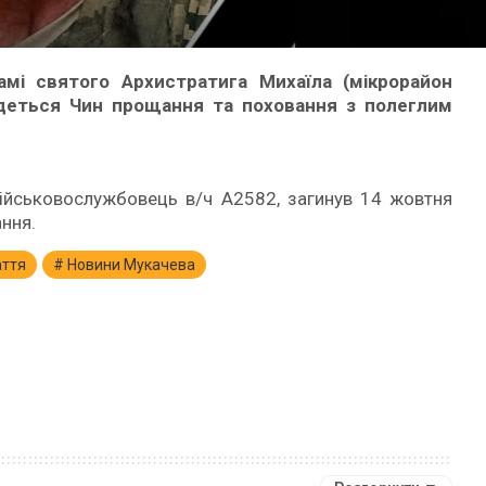
рамі святого Архистратига Михаїла (мікрорайон
будеться Чин прощання та поховання з полеглим
військовослужбовець в/ч А2582, загинув 14 жовтня
ння.
аття
Новини Мукачева