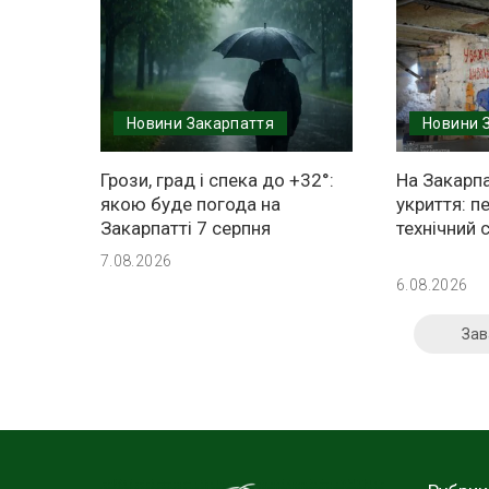
Новини Закарпаття
Новини 
Грози, град і спека до +32°:
На Закарпа
якою буде погода на
укриття: п
Закарпатті 7 серпня
технічний 
7.08.2026
6.08.2026
Зав