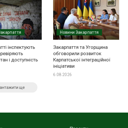
Закарпаття
Новини Закарпаття
тті інспектують
Закарпаття та Угорщина
еревіряють
обговорили розвиток
стан і доступність
Карпатської інтеграційної
ініціативи
6.08.2026
антажити ще