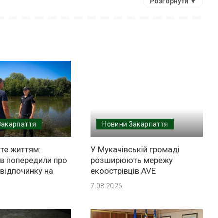
Розгорнути ▼
Закарпаття
Новини Закарпаття
те життям:
У Мукачівській громаді
ів попередили про
розширюють мережу
відпочинку на
екоострівців AVE
7.08.2026