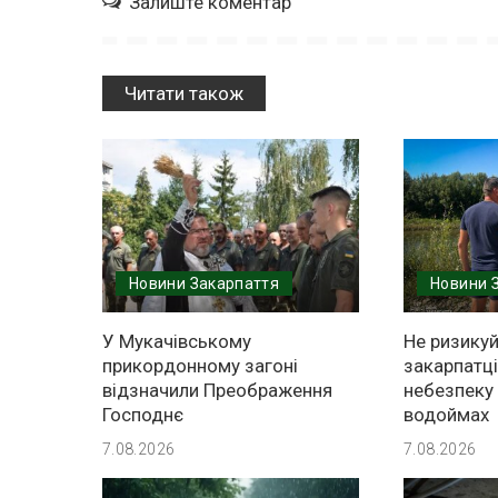
Залиште коментар
Читати також
Новини Закарпаття
Новини 
У Мукачівському
Не ризикуй
прикордонному загоні
закарпатц
відзначили Преображення
небезпеку 
Господнє
водоймах
7.08.2026
7.08.2026