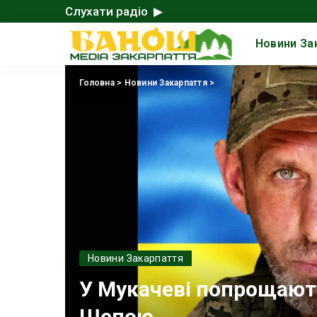
Слухати радіо ▶
Новини За
Головна
>
Новини Закарпаття
>
Новини Закарпаття
У Мукачеві попрощают
Шепою