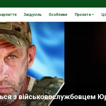
карпаття
Звідусіль
Особливе
Проєкти
Ці
ься з військовослужбовцем Ю