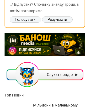
Відпустка? Спочатку знайду гроші, а
потім поговоримо.
Слухати радіо ▶
Топ Новин
Мільйони в маленькому