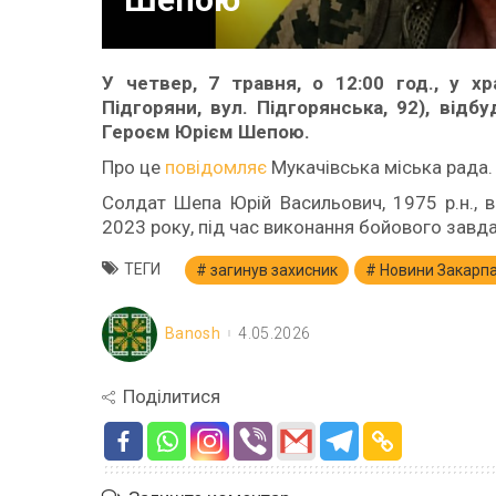
У четвер, 7 травня, о 12:00 год., у х
Підгоряни, вул. Підгорянська, 92), від
Героєм Юрієм Шепою.
Про це
повідомляє
Мукачівська міська рада.
Солдат Шепа Юрій Васильович, 1975 р.н., 
2023 року, під час виконання бойового завда
ТЕГИ
загинув захисник
Новини Закарп
Banosh
4.05.2026
Поділитися