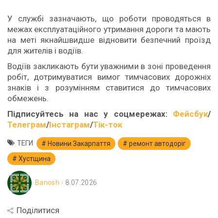
У службі зазначають, що роботи проводяться в
межах експлуатаційного утримання дороги та мають
на меті якнайшвидше відновити безпечний проїзд
для жителів і водіїв.
Водіїв закликають бути уважними в зоні проведення
робіт, дотримуватися вимог тимчасових дорожніх
знаків і з розумінням ставитися до тимчасових
обмежень.
Підписуйтесь на нас у соцмережах:
Фейсбук
/
Телеграм
/
Інстаграм
/
Тік-ток
ТЕГИ
Новини Закарпаття
ремонт автодоріг
Хустщина
Banosh
8.07.2026
Поділитися