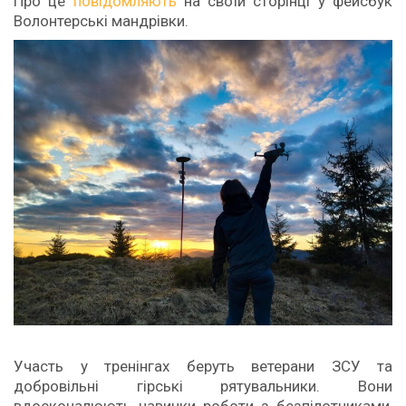
Про це
повідомляють
на своїй сторінці у фейсбук
Волонтерські мандрівки.
Участь у тренінгах беруть ветерани ЗСУ та
добровільні гірські рятувальники. Вони
вдосконалюють навички роботи з безпілотниками,