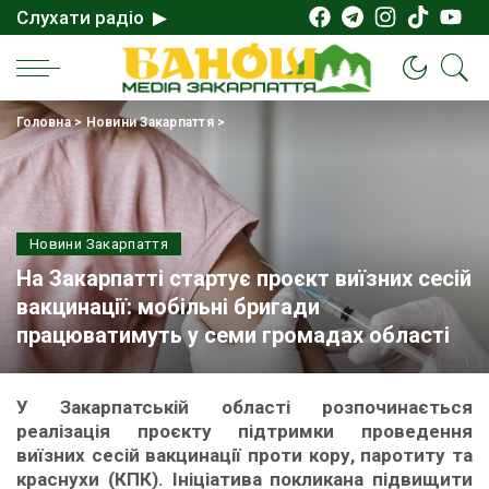
Слухати радіо ▶
Головна
>
Новини Закарпаття
>
Новини Закарпаття
На Закарпатті стартує проєкт виїзних сесій
вакцинації: мобільні бригади
працюватимуть у семи громадах області
У Закарпатській області розпочинається
реалізація проєкту підтримки проведення
виїзних сесій вакцинації проти кору, паротиту та
краснухи (КПК). Ініціатива покликана підвищити