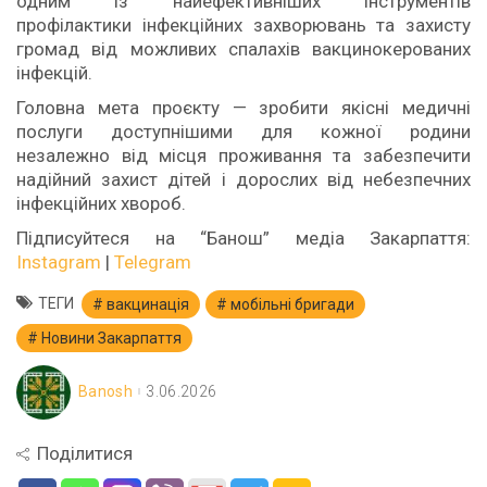
одним із найефективніших інструментів
профілактики інфекційних захворювань та захисту
громад від можливих спалахів вакцинокерованих
інфекцій.
Головна мета проєкту — зробити якісні медичні
послуги доступнішими для кожної родини
незалежно від місця проживання та забезпечити
надійний захист дітей і дорослих від небезпечних
інфекційних хвороб.
Підписуйтеся на “Банош” медіа Закарпаття:
Instagram
|
Telegram
ТЕГИ
вакцинація
мобільні бригади
Новини Закарпаття
Banosh
3.06.2026
Поділитися