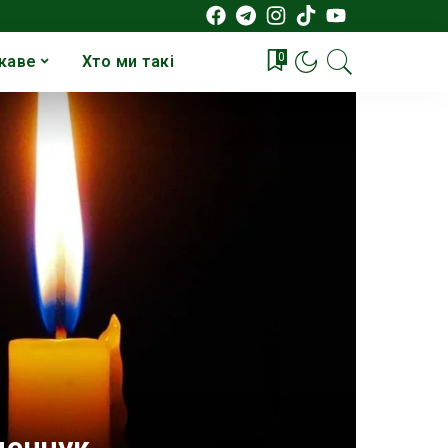
0
каве
Хто ми такі
денчук