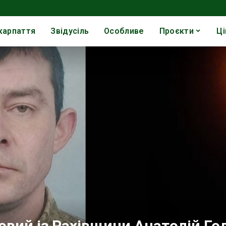
карпаття
Звідусіль
Особливе
Проєкти
Ці
ковий із Рахівщини Анатолій Го