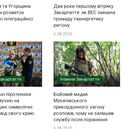
я та Угорщина
Два роки першому вітряку
и розвиток
Закарпаття: як ВЕС змінила
ї інтеграційної
громаду таенергетику
регіону
6.08.2026
Закарпаття
Новини Закарпаття
кі піротехніки
Бойовий медик
музею на
Мукачівського
ині символічні
прикордонного загону
 від свого краю
розповів, чому не залишив
службу після поранення
6.08.2026