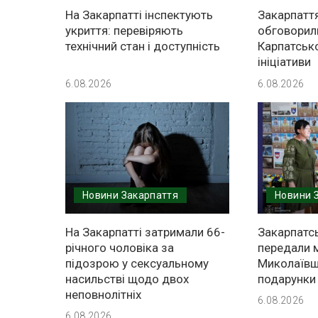
На Закарпатті інспектують
Закарпатт
укриття: перевіряють
обговорил
технічний стан і доступність
Карпатсько
ініціативи
6.08.2026
6.08.2026
Новини Закарпаття
Новини 
На Закарпатті затримали 66-
Закарпатсь
річного чоловіка за
передали 
підозрою у сексуальному
Миколаївщ
насильстві щодо двох
подарунки
неповнолітніх
6.08.2026
6.08.2026