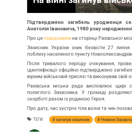
Підтверджено загибель уродженця сел
Анатолія Івановича, 1980 року народження
Про це
повідомили
на сторінці Рахівської мі
Захисник України зник безвісти 27 липня
поблизу населеного пункту Новоолександрів
Після тривалого періоду очікування, пров
ідентифікації офіційно підтверджено загибе
вірним військовій присязі та виконував свій о
Рахівська міська рада висловлює щирі с
полеглого Захисника. У громаді розділяю
скорботі разом із родиною Героя.
Про дату, час зустрічі тіла воїна та чин пох
ТЕГИ
загинув захисник
Новини Закарп