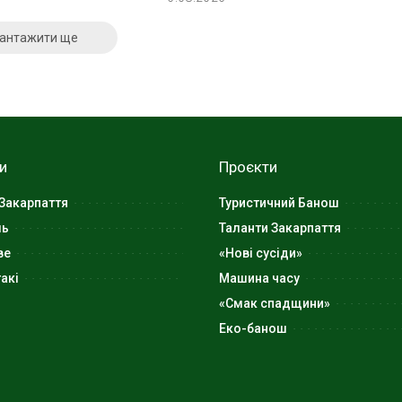
антажити ще
и
Проєкти
Закарпаття
Туристичний Банош
ль
Таланти Закарпаття
ве
«Нові сусіди»
акі
Машина часу
«Смак спадщини»
Еко-банош