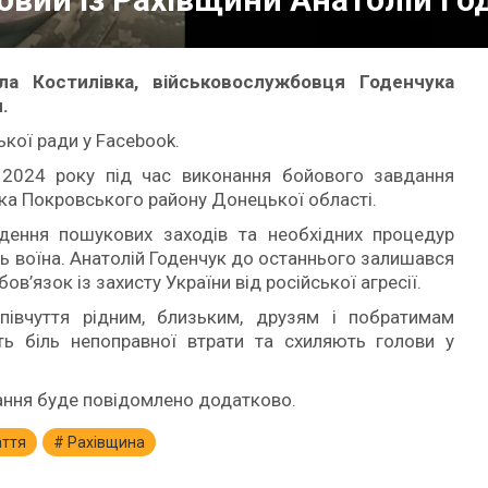
а Костилівка, військовослужбовця Годенчука
.
ської ради у Facebook.
 2024 року під час виконання бойового завдання
ка Покровського району Донецької області.
едення пошукових заходів та необхідних процедур
ль воїна. Анатолій Годенчук до останнього залишався
бов’язок із захисту України від російської агресії.
півчуття рідним, близьким, друзям і побратимам
ть біль непоправної втрати та схиляють голови у
овання буде повідомлено додатково.
аття
Рахівщина