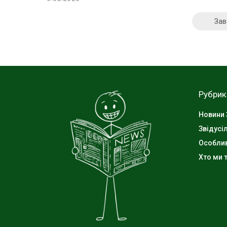
Зав
Рубрик
Новини 
Звідусі
Особли
Хто ми т