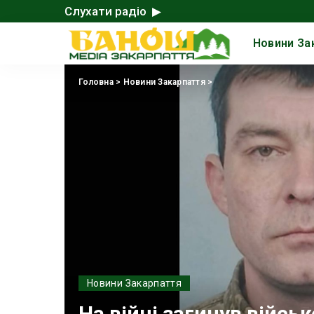
Слухати радіо ▶
Новини За
Головна
>
Новини Закарпаття
>
Новини Закарпаття
На війні загинув війсь