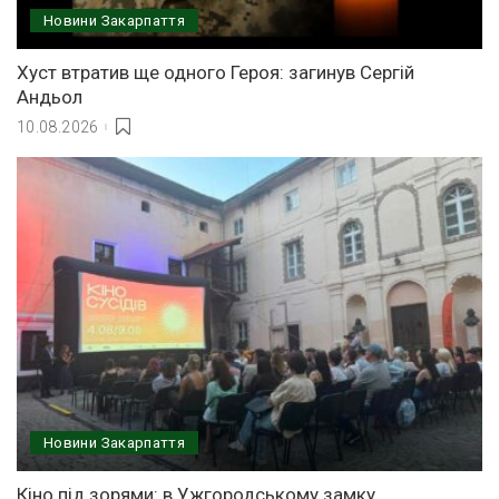
Новини Закарпаття
Хуст втратив ще одного Героя: загинув Сергій
Андьол
10.08.2026
Новини Закарпаття
Кіно під зорями: в Ужгородському замку