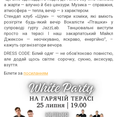
а жарти — влучно й без цензури. Музика — справжня,
атмосфера — тепла, вечір — з характером.
Стендап клуб «Шум» — чотири коміки, які вміють
розігріти будь-який вечір Вокалісти «Пташки» у
супроводі гурту JazzLab. Танцювальні виступи
просто на терасі І наш закарпатський Майкл
Джексон — неочікувано, яскраво, енергійно”, –
кажуть організатори вечора.
DRESS CODE: Білий одяг — не обов’язково повністю,
але додай щось світле: сорочку, сукню, аксесуар,
взуття.
Білети за
посиланням