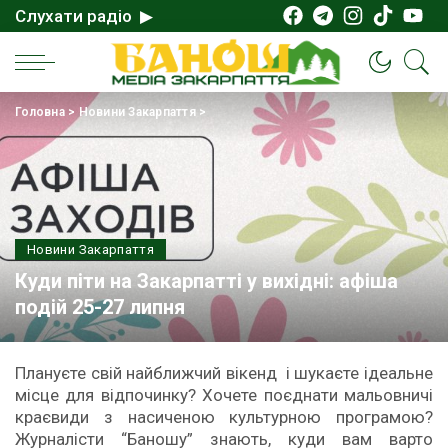
Слухати радіо ▶
Головна
>
Новини Закарпаття
>
Новини Закарпаття
Куди піти на Закарпатті у вихідні: афіша
подій 25-27 липня
Плануєте свій найближчий вікенд і шукаєте ідеальне
місце для відпочинку? Хочете поєднати мальовничі
краєвиди з насиченою культурною програмою?
Журналісти “Баношу” знають, куди вам варто