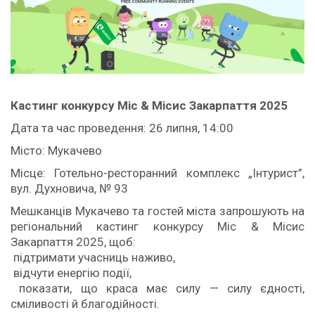
Кастинг к
онкурс
у
Міс & Місис Закарпаття 2025
Дата та час проведення: 26 липня, 14:00
Місто: Мукачево
Місце: Готельно-ресторанний комплекс „Інтурист”,
вул. Духновича, № 93
Мешканців Мукачево та гостей міста запрошують на
регіональний кастинг конкурсу Міс & Місис
Закарпаття 2025, щоб:
підтримати учасниць наживо,
відчути енергію події,
показати, що краса має силу — силу єдності,
сміливості й благодійності.