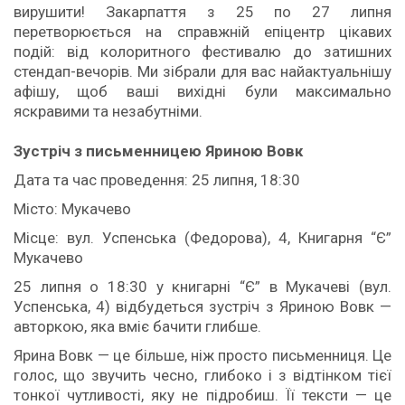
вирушити! Закарпаття з 25 по 27 липня
перетворюється на справжній епіцентр цікавих
подій: від колоритного фестивалю до затишних
стендап-вечорів. Ми зібрали для вас найактуальнішу
афішу, щоб ваші вихідні були максимально
яскравими та незабутніми.
Зустріч з письменницею Яриною Вовк
Дата та час проведення: 25 липня, 18:30
Місто: Мукачево
Місце: вул. Успенська (Федорова), 4, Книгарня “Є”
Мукачево
25 липня о 18:30 у книгарні “Є” в Мукачеві (вул.
Успенська, 4) відбудеться зустріч з Яриною Вовк —
авторкою, яка вміє бачити глибше.
Ярина Вовк — це більше, ніж просто письменниця. Це
голос, що звучить чесно, глибоко і з відтінком тієї
тонкої чутливості, яку не підробиш. Її тексти — це