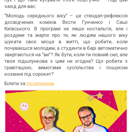
захід для вас.
“Молодь середнього віку” – це стендап-рефлексія
досвідчених коміків Вєсти Гунченко і Саші
Київського. В програмі не лише ностальгія, але і
роздуми та жарти про те, як людям нашого віку
шукати своє місце в житті, що робити, коли
почуваєшся молодим, а студенти в барі автоматично
звертаються на “ви”? Як бути, коли ти повний сил, але
твоя підшлункова з цим не згодна? Що робити з
гравітацією, вимогами суспільства і пошуком
кохання під сорокет?
Білети за
посиланням