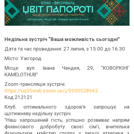
Недільна зустріч “Ваша можливість сьогодні”
Дата та час проведення: 27 липня, з 15:00 до 16:30
Місто: Ужгород
Місце: вул. Івана Чендея, 29, “КОВОРКІНГ
KAMELOTHUB”
Zoom-трансляція зустрічі:
https://us05web.zoom.us/j/5990528662…
Код 212121
Клуб оптимального здоров’я запрошує на
щотижневу недільну зустріч.
”Наш запрошений гість, успішно розвиває напрям
фінансового добробуту своєї сім’ї, вчителька
фізкультури, майстер спорту з легкої атлетики з