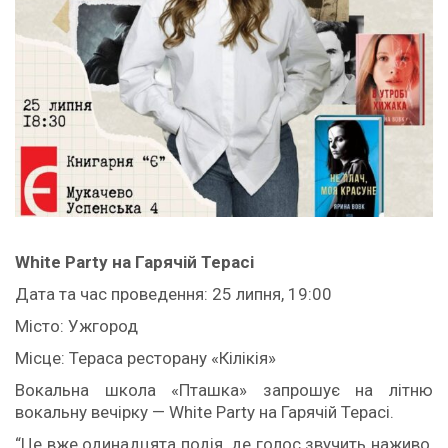
White Party на Гарячій Терасі
Дата та час проведення: 25 липня, 19:00
Місто: Ужгород
Місце: Тераса ресторану «Кілікія»
Вокальна школа «Пташка» запрошує на літню
вокальну вечірку — White Party на Гарячій Терасі.
“Це вже одинадцята подія, де голос звучить наживо,